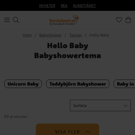
NYHETER
REA
KUNDTJÄNST
Hem
Babyshower
Teman
Hello Baby
Hello Baby
Babyshowertema
Unicorn Baby
Teddybjörn Babyshower
Baby in
Sortera
89 produkter
VISA FLER