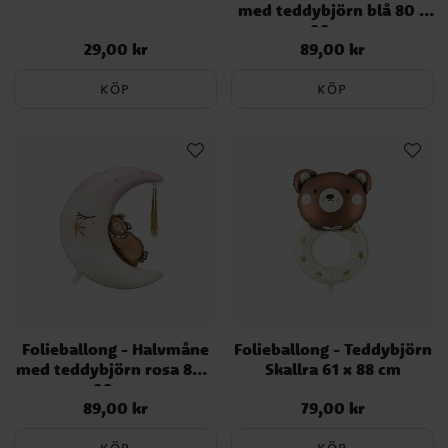
med teddybjörn blå 80 x
98 cm
29,00 kr
89,00 kr
Pris
:
29,00 kr
Pris
:
89,00 kr
KÖP
KÖP
Folieballong - Halvmåne
Folieballong - Teddybjörn
med teddybjörn rosa 80 x
Skallra 61 x 88 cm
98 cm
89,00 kr
79,00 kr
Pris
:
89,00 kr
Pris
:
79,00 kr
KÖP
KÖP