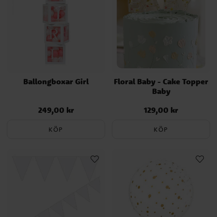
Ballongboxar Girl
Floral Baby - Cake Topper
Baby
249,00 kr
129,00 kr
Pris
:
249,00 kr
Pris
:
129,00 kr
KÖP
KÖP