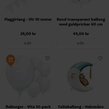
Flaggirlang - Vit 10 meter
Rund transparant ballong
med guldprickar 60 cm
29,00 kr
49,00 kr
Pris
:
29,00 kr
Pris
:
49,00 kr
KÖP
KÖP
Ballonger - Vita 10-pack
Folieballong - Halvmåne