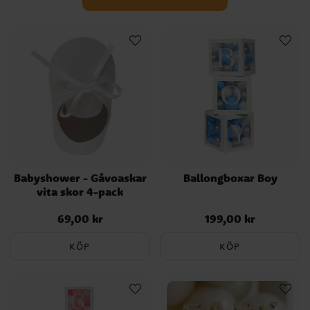
Babyshower - Gåvoaskar
Ballongboxar Boy
vita skor 4-pack
69,00 kr
199,00 kr
Pris
:
69,00 kr
Pris
:
199,00 kr
KÖP
KÖP