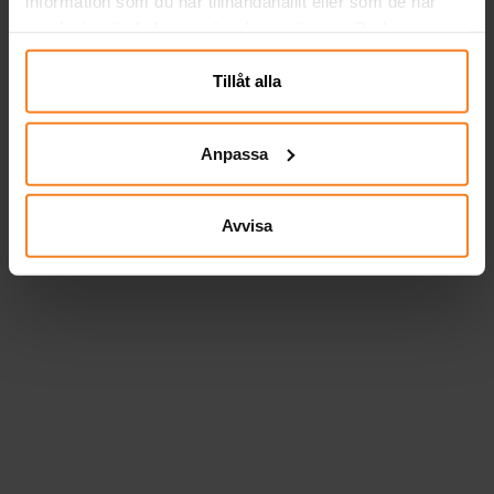
information som du har tillhandahållit eller som de har
samlat in när du har använt deras tjänster. Du kan
närsomhelst ändra ditt samtycke.
Tillåt alla
Anpassa
Avvisa