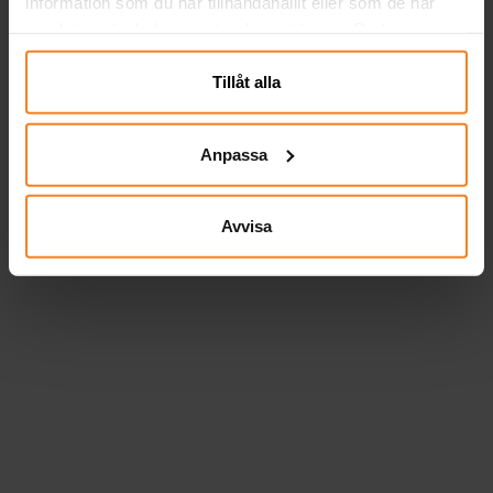
information som du har tillhandahållit eller som de har
samlat in när du har använt deras tjänster. Du kan
närsomhelst ändra ditt samtycke.
Tillåt alla
Anpassa
Avvisa