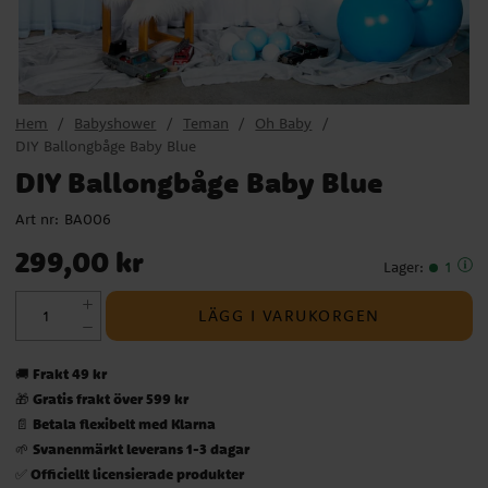
Hem
Babyshower
Teman
Oh Baby
DIY Ballongbåge Baby Blue
DIY Ballongbåge Baby Blue
Art nr:
BA006
Pris
:
299,00 kr
299,00 kr
Lager
:
1
LÄGG I VARUKORGEN
Frakt 49 kr
🚚
Gratis frakt över 599 kr
🎁
Betala flexibelt med Klarna
📄
Svanenmärkt leverans 1-3 dagar
🌱
Officiellt licensierade produkter
✅