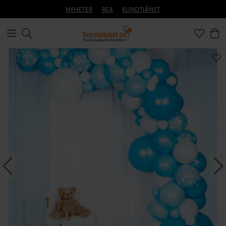
NYHETER
REA
KUNDTJÄNST