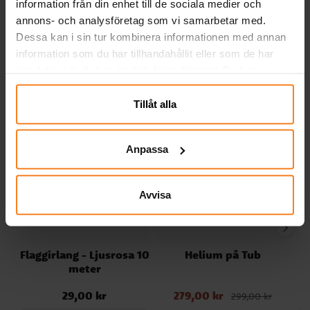
information från din enhet till de sociala medier och
annons- och analysföretag som vi samarbetar med.
KÖP
KÖP
Dessa kan i sin tur kombinera informationen med annan
information som du har tillhandahållit eller som de har
Andra köpte även
samlat in när du har använt deras tjänster. Du kan
närsomhelst ändra ditt samtycke.
Tillåt alla
Anpassa
Avvisa
Flaggirlang - Ljusrosa 10
Helium på Tub
meter
29,00 kr
279,00 kr
Pris
:
29,00 kr
Nuvarande pris
:
299,00 kr
279,00 kr
Tidigare pris
: