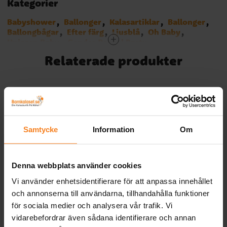
Kategorier
Babyshower
Ballonger
Kalasartiklar
Ballonger
Ballongbågar
Efter färg
Ljusblå
Oh Baby
Unicorn Baby
Gender Reveal Party
Rainbow & Cloud
Hello Baby
Baby Boy
Relaterade produkter
Botanical Baby
Teddybjörn Babyshower
Bamse kalas
Cocomelon
Stumble Guys
Samtycke
Information
Om
Denna webbplats använder cookies
Vi använder enhetsidentifierare för att anpassa innehållet
DIY Ballongbåge Baby
DIY Ballongbåge Blusch
och annonserna till användarna, tillhandahålla funktioner
Pink
Aprikos
för sociala medier och analysera vår trafik. Vi
vidarebefordrar även sådana identifierare och annan
299,00 kr
299,00 kr
Pris
:
299,00 kr
Pris
:
299,00 kr