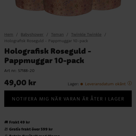
Hem
Babyshower
Teman
Twinkle Twinkle
Holografisk Roseguld - Pappmuggar 10-pack
Holografisk Roseguld -
Pappmuggar 10-pack
Art nr:
S7188-20
Pris
:
49,00 kr
49,00 kr
Lager
:
Leveransdatum okänt
NOTIFERA MIG NÄR VARAN ÄR ÅTER I LAGER
Frakt 49 kr
🚚
Gratis frakt över 599 kr
🎁
Betala flexibelt med Klarna
📄