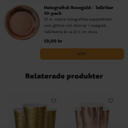
Holografisk Roseguld - Tallrikar
10-pack
10 st. vackra holografiska papptallrikar
som glittrar och skimrar i roséguld.
Tallrikarna är ca 22.5 cm stora.
Pris
59,00 kr
:
59,00 kr
KÖP
Relaterade produkter