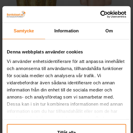
Holografisk Guld -
Rose Gold Folierade
Pappmuggar 10-pack
Pappmuggar 6-pack
Samtycke
Information
Om
49,00 kr
25,00 kr
Pris
:
49,00 kr
Pris
:
25,00 kr
Denna webbplats använder cookies
KÖP
KÖP
Vi använder enhetsidentifierare för att anpassa innehållet
och annonserna till användarna, tillhandahålla funktioner
Andra köpte även
för sociala medier och analysera vår trafik. Vi
vidarebefordrar även sådana identifierare och annan
information från din enhet till de sociala medier och
annons- och analysföretag som vi samarbetar med.
Dessa kan i sin tur kombinera informationen med annan
information som du har tillhandahållit eller som de har
samlat in när du har använt deras tjänster. Du kan
närsomhelst ändra ditt samtycke.
Tillåt alla