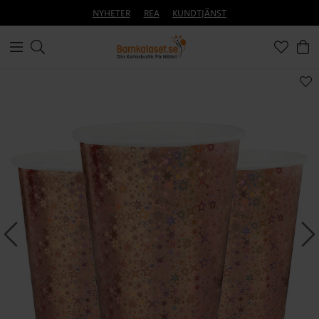
NYHETER
REA
KUNDTJÄNST