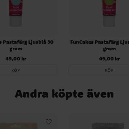
 Pastafärg Ljusblå 30
FunCakes Pastafärg Lju
gram
gram
49,00 kr
49,00 kr
Pris
:
49,00 kr
Pris
:
49,00 kr
KÖP
KÖP
Andra köpte även