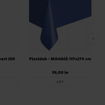
vart 250
Plastduk - Mörkblå 137x274 cm
39,00 kr
Pris
:
39,00 kr
KÖP