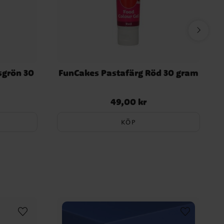
sgrön 30
FunCakes Pastafärg Röd 30 gram
49,00 kr
Pris
:
49,00 kr
KÖP