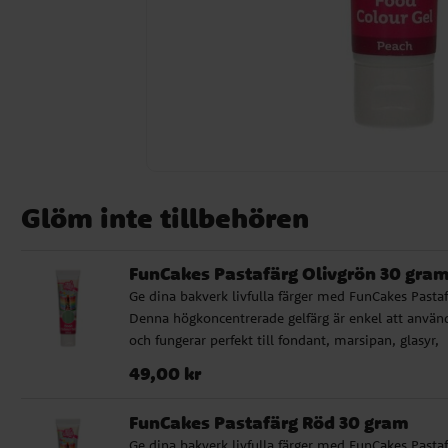
Glöm inte tillbehören
FunCakes Pastafärg Olivgrön 30 gra
Ge dina bakverk livfulla färger med FunCakes Pastaf
Denna högkoncentrerade gelfärg är enkel att använ
och fungerar perfekt till fondant, marsipan, glasyr,
smörkräm, glass, deg, frosting och mycket mer. Me
Pris
:
49,00 kr
49,00 kr
bara en droppe får du intensiva och jämna färger 
räcker länge. Tuben är smart designad för enkel
FunCakes Pastafärg Röd 30 gram
dosering utan spill, och färgen är dessutom ugnssä
Ge dina bakverk livfulla färger med FunCakes Pastaf