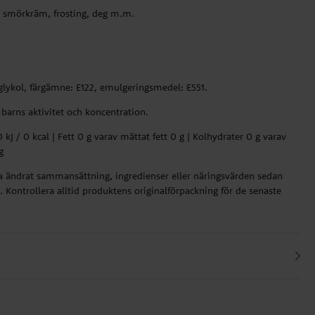
, smörkräm, frosting, deg m.m.
nglykol, färgämne: E122, emulgeringsmedel: E551.
 barns aktivitet och koncentration.
kJ / 0 kcal | Fett 0 g varav mättat fett 0 g | Kolhydrater 0 g varav
g
ha ändrat sammansättning, ingredienser eller näringsvärden sedan
 Kontrollera alltid produktens originalförpackning för de senaste