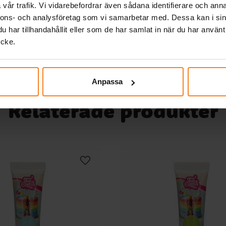
vår trafik. Vi vidarebefordrar även sådana identifierare och anna
ker
22,
KÖP
ärg!
nnons- och analysföretag som vi samarbetar med. Dessa kan i sin
fekt
da
har tillhandahållit eller som de har samlat in när du har använt
nns
per
ycke.
om
tt 0
d
alt
som
✓
Anpassa
ker
Relaterade produkter
nns
om
 på
tt 0
✓
alt
22,
ekt
per
tt 0
alt