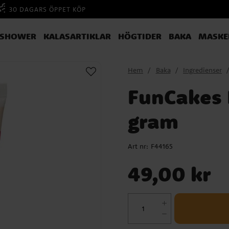
30 DAGARS ÖPPET KÖP
YSHOWER
KALASARTIKLAR
HÖGTIDER
BAKA
MASKE
Hem
Baka
Ingredienser
FunCakes 
gram
Art nr:
F44165
Pris
:
49,00 kr
49,00 kr