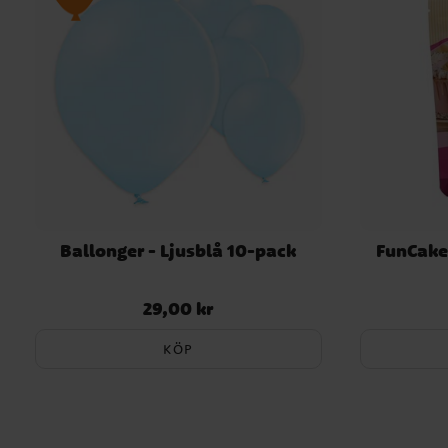
Ballonger - Ljusblå 10-pack
FunCakes
29,00 kr
Pris
:
29,00 kr
KÖP