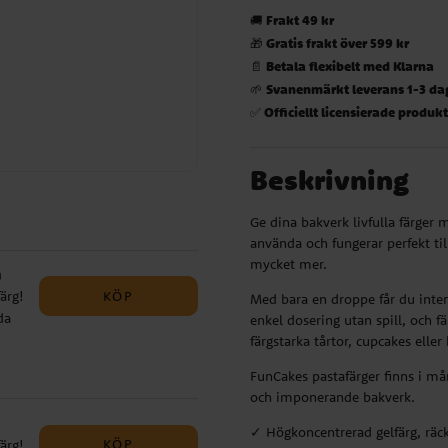
Frakt 49 kr
🚚
Gratis frakt över 599 kr
🎁
Betala flexibelt med Klarna
📄
Svanenmärkt leverans 1-3 da
🌱
Officiellt licensierade produk
✅
Beskrivning
Ge dina bakverk livfulla färger
använda och fungerar perfekt til
mycket mer.
m
KÖP
ärg!
Med bara en droppe får du inten
da
enkel dosering utan spill, och f
färgstarka tårtor, cupcakes eller
d
FunCakes pastafärger finns i mån
som
och imponerande bakverk.
ker
✓ Högkoncentrerad gelfärg, räck
KÖP
ärg!