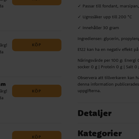
da
✓ Passar till fondant, marsipan
nns
om
✓ Ugnssäker upp till 200 °C
d
som
✓ Innehåller 30 gram
✓
Ingredienser: glycerin, propyle
ker
KÖP
ärg!
E122 kan ha en negativ effekt på
da
nns
Näringsvärde per 100 g: Energi 0 
om
d
socker 0 g | Protein 0 g | Salt 0 
som
 g
Observera att tillverkaren kan 
✓
 0 g
am
denna information publicerades.
ker
n ha
uppgifterna.
KÖP
ärg!
da
nns
4,
es.
om
r de
Detaljer
d
:
som
✓
 0 g
Kategorier
ker
KÖP