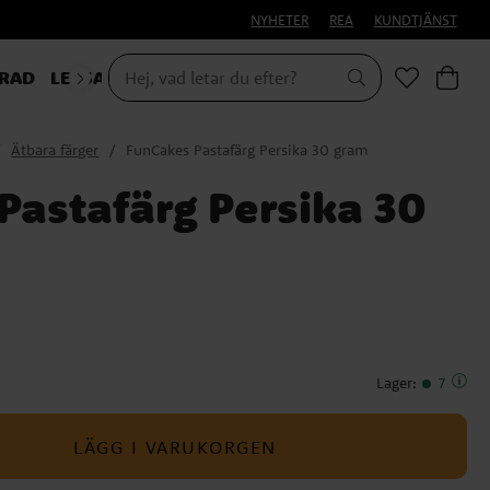
NYHETER
REA
KUNDTJÄNST
RAD
LEKSAKER & PRESENTER
Ätbara färger
FunCakes Pastafärg Persika 30 gram
Pastafärg Persika 30
Lager
:
7
LÄGG I VARUKORGEN