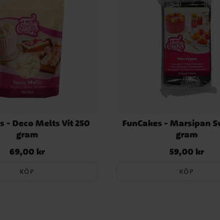
 - Deco Melts Vit 250
FunCakes - Marsipan S
gram
gram
69,00 kr
59,00 kr
Pris
:
69,00 kr
Pris
:
59,00 kr
KÖP
KÖP