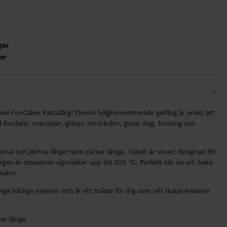
gar
ter
 med FunCakes Pastafärg! Denna högkoncentrerade gelfärg är enkel att
l fondant, marsipan, glasyr, smörkräm, glass, deg, frosting och
siva och jämna färger som räcker länge. Tuben är smart designad för
ärgen är dessutom ugnssäker upp till 200 °C. Perfekt när du vill baka
 kakor.
ga härliga nyanser och är ett måste för dig som vill skapa kreativa
er länge