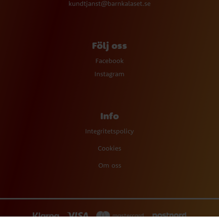
kundtjanst@barnkalaset.se
Följ oss
Facebook
Instagram
Info
Integritetspolicy
Cookies
Om oss