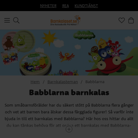
NYHETER
REA
KUNDTJÄNST
Hem
Barnkalasteman
Babblarna
Babblarna barnkalas
Som småbarnsförälder har du säkert stött på Babblarna flera gånger
och vet att barnen bara älskar dessa färgglada figurer! Så varför inte
bjuda in till ett barnkalas med Babblarna? Här hos oss hittar du allt
du kan tänkas behöva för att ordna ett barnkalas med Babblarna-
tema för ditt barn. Satsa på dekorationer, dukning och