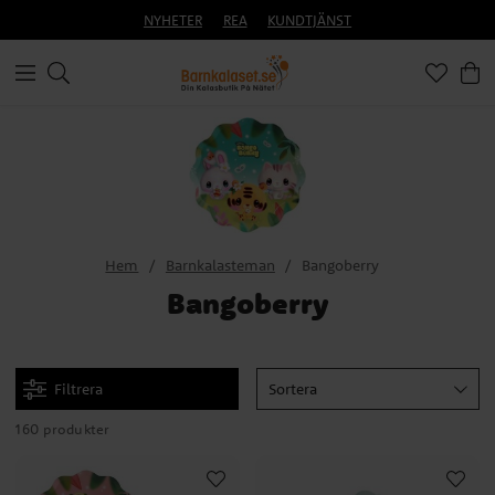
NYHETER
REA
KUNDTJÄNST
Hem
Barnkalasteman
Bangoberry
Bangoberry
Filtrera
Sortera
160 produkter