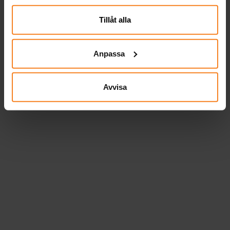
närsomhelst ändra ditt samtycke.
Tillåt alla
Anpassa
Avvisa