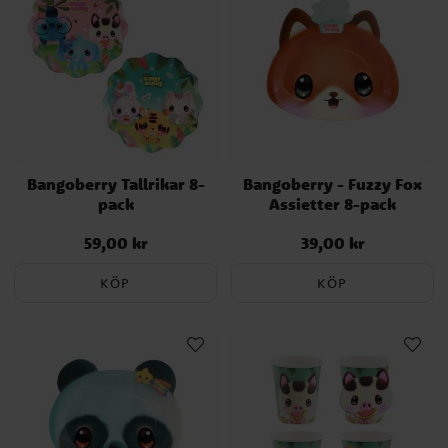
Bangoberry Tallrikar 8-
Bangoberry - Fuzzy Fox
pack
Assietter 8-pack
59,00 kr
39,00 kr
Pris
:
59,00 kr
Pris
:
39,00 kr
KÖP
KÖP