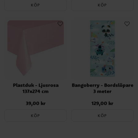
KÖP
KÖP
Plastduk - Ljusrosa
Bangoberry - Bordslöpare
137x274 cm
3 meter
39,00 kr
129,00 kr
Pris
:
39,00 kr
Pris
:
129,00 kr
KÖP
KÖP