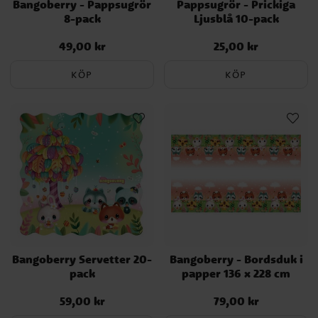
Bangoberry - Pappsugrör
Pappsugrör - Prickiga
8-pack
Ljusblå 10-pack
49,00 kr
25,00 kr
Pris
:
49,00 kr
Pris
:
25,00 kr
KÖP
KÖP
Bangoberry Servetter 20-
Bangoberry - Bordsduk i
pack
papper 136 x 228 cm
59,00 kr
79,00 kr
Pris
:
59,00 kr
Pris
:
79,00 kr