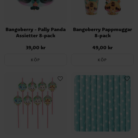
Bangoberry - Pally Panda
Bangoberry Pappmuggar
Assietter 8-pack
8-pack
39,00 kr
49,00 kr
Pris
:
39,00 kr
Pris
:
49,00 kr
KÖP
KÖP