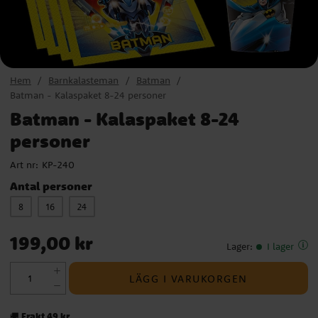
Hem
Barnkalasteman
Batman
Batman - Kalaspaket 8-24 personer
Batman - Kalaspaket 8-24
personer
Art nr:
KP-240
Antal personer
8
16
24
Pris
:
199,00 kr
199,00 kr
Lager
:
I lager
LÄGG I VARUKORGEN
Frakt 49 kr
🚚