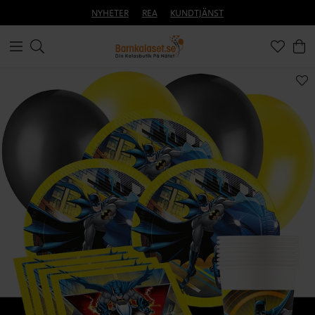
NYHETER
REA
KUNDTJÄNST