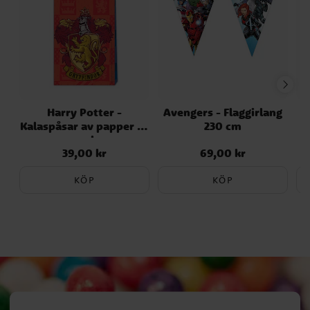
Harry Potter -
Avengers - Flaggirlang
Kalaspåsar av papper 4-
230 cm
F
pack
39,00 kr
69,00 kr
Pris
:
39,00 kr
Pris
:
69,00 kr
KÖP
KÖP