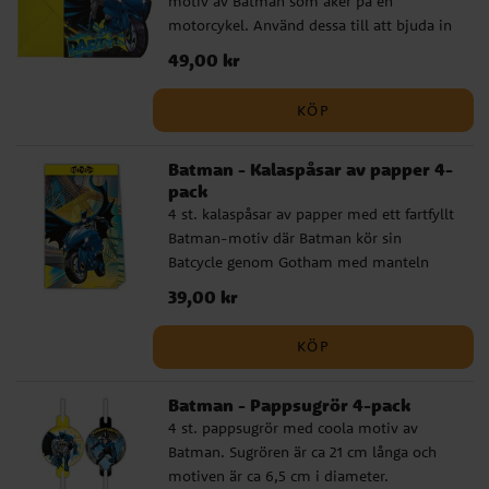
motiv av Batman som åker på en
motorcykel. Använd dessa till att bjuda in
dina kompisar till ett skojigt kalas med
Pris
49,00 kr
:
49,00 kr
Batman tema. Inbjudningskorten är ca 12 x
12 cm stora och all text är på engelska.
KÖP
Förpackningen inkluderar även 6 st. gula
kuvert.
Batman - Kalaspåsar av papper 4-
pack
4 st. kalaspåsar av papper med ett fartfyllt
Batman-motiv där Batman kör sin
Batcycle genom Gotham med manteln
svepande bakom sig. Perfekta att fylla
Pris
39,00 kr
:
39,00 kr
med godis, små leksaker eller
överraskningar som barnen kan ta med sig
KÖP
hem efter kalaset. ✔️ Storlek: ca 22 x 13 cm
✔️ Tillverkade av miljövänligt FSC-
Batman - Pappsugrör 4-pack
certifierat papper
4 st. pappsugrör med coola motiv av
Batman. Sugrören är ca 21 cm långa och
motiven är ca 6,5 cm i diameter.