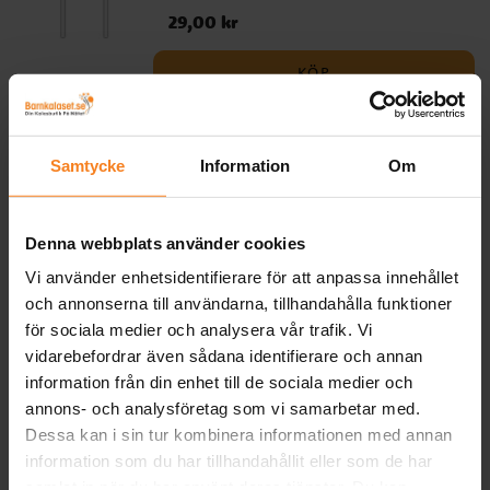
Pris
29,00 kr
:
29,00 kr
KÖP
Batman - Folieballong med
ballongvikt
Samtycke
Information
Om
Otroligt cool folieballong i en gul färg och
med motiv av Gothams beskyddare
Batman. En perfekt dekoration att ha med
Denna webbplats använder cookies
till Batman kalaset. Ballongen är 46 cm i
Pris
49,00 kr
:
49,00 kr
diameter uppblåst och kan blåsas upp
Vi använder enhetsidentifierare för att anpassa innehållet
med helium eller luft. Ballongen har en
och annonserna till användarna, tillhandahålla funktioner
KÖP
självslutande ventil och för att blåsa upp
för sociala medier och analysera vår trafik. Vi
den med vanlig luft så behöver du en
vidarebefordrar även sådana identifierare och annan
ballongpump, alternativt ett sugrör.
information från din enhet till de sociala medier och
Relaterade produkter
Förpackningen inkluderar även en
annons- och analysföretag som vi samarbetar med.
ballongvikt, sugrör och ett snöre som är ca
Dessa kan i sin tur kombinera informationen med annan
1,5 meter långt.
information som du har tillhandahållit eller som de har
samlat in när du har använt deras tjänster. Du kan