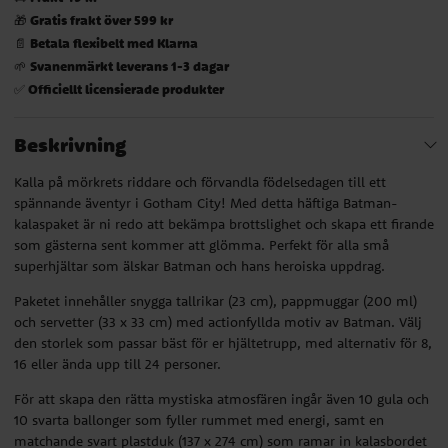
Gratis frakt över 599 kr
🎁
Betala flexibelt med Klarna
📄
Svanenmärkt leverans 1-3 dagar
🌱
Officiellt licensierade produkter
✅
Beskrivning
Kalla på mörkrets riddare och förvandla födelsedagen till ett
spännande äventyr i Gotham City! Med detta häftiga Batman-
kalaspaket är ni redo att bekämpa brottslighet och skapa ett firande
som gästerna sent kommer att glömma. Perfekt för alla små
superhjältar som älskar Batman och hans heroiska uppdrag.
Paketet innehåller snygga tallrikar (23 cm), pappmuggar (200 ml)
och servetter (33 x 33 cm) med actionfyllda motiv av Batman. Välj
den storlek som passar bäst för er hjältetrupp, med alternativ för 8,
16 eller ända upp till 24 personer.
För att skapa den rätta mystiska atmosfären ingår även 10 gula och
10 svarta ballonger som fyller rummet med energi, samt en
matchande svart plastduk (137 x 274 cm) som ramar in kalasbordet