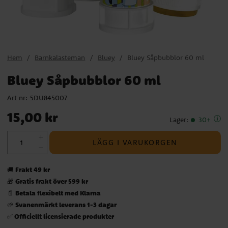
Hem
Barnkalasteman
Bluey
Bluey Såpbubblor 60 ml
Bluey Såpbubblor 60 ml
Art nr:
5DU845007
Pris
:
15,00 kr
15,00 kr
Lager
:
30+
LÄGG I VARUKORGEN
Frakt 49 kr
🚚
Gratis frakt över 599 kr
🎁
Betala flexibelt med Klarna
📄
Svanenmärkt leverans 1-3 dagar
🌱
Officiellt licensierade produkter
✅