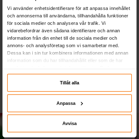
Vi använder enhetsidentifierare för att anpassa innehållet
och annonserna till användarna, tillhandahålla funktioner
för sociala medier och analysera vår trafik. Vi
vidarebefordrar även sådana identifierare och annan
information från din enhet till de sociala medier och
annons- och analysföretag som vi samarbetar med.
Tatueringar - Bluey 12-
Ballonger - Ljusblå 10-
Dessa kan i sin tur kombinera informationen med annan
pack
pack
information som du har tillhandahållit eller som de har
29,00 kr
29,00 kr
Pris
:
29,00 kr
Pris
:
29,00 kr
samlat in när du har använt deras tjänster. Du kan
närsomhelst ändra ditt samtycke.
KÖP
KÖP
Tillåt alla
Anpassa
Avvisa