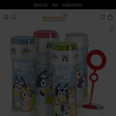
NYHETER
REA
KUNDTJÄNST