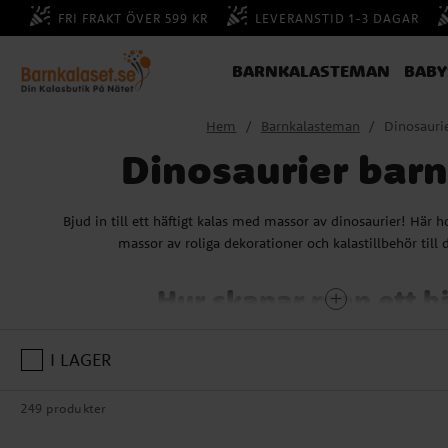
FRI FRAKT ÖVER 599 KR
LEVERANSTID 1-3 DAGAR
BARNKALASTEMAN
BAB
Hem
Barnkalasteman
Dinosauri
Dinosaurier bar
Bjud in till ett häftigt kalas med massor av dinosaurier! Här h
massor av roliga dekorationer och kalastillbehör till 
Hur skapar man ett hä
dinosauriekalas
I LAGER
Låt dinosaurierna vara den röda tråden i allt på kalaset. Dekor
dinosaurier, baka en dinosaurietårta och hitta på lekar och aktivit
249 produkter
i centrum.