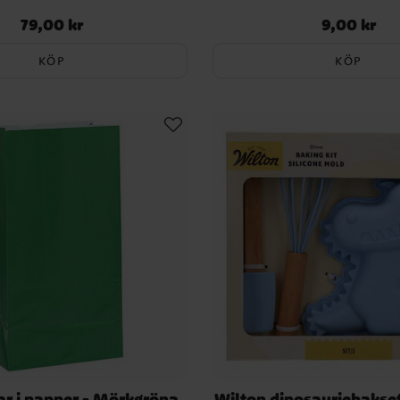
79,00 kr
9,00 kr
Pris
:
79,00 kr
Pris
:
9,00 kr
KÖP
KÖP
r i papper - Mörkgröna
Wilton dinosauriebakset 