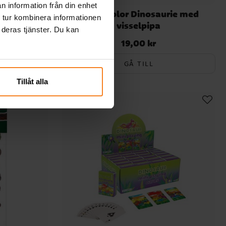
n information från din enhet
me
Såpbubblor Dinosaurie med
 tur kombinera informationen
visselpipa
 deras tjänster. Du kan
19,00 kr
Pris
:
19,00 kr
GÅ TILL
Tillåt alla