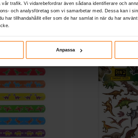
vår trafik. Vi vidarebefordrar även sådana identifierare och anna
in Dinosaurier 4-pack
Dinosaurie Sli
nnons- och analysföretag som vi samarbetar med. Dessa kan i sin
har tillhandahållit eller som de har samlat in när du har använt
ycke.
35,00 kr
19,00 kr
Pris
:
35,00 kr
Pris
:
19,00 kr
KÖP
KÖP
Anpassa