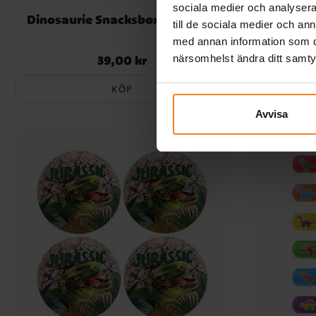
sociala medier och analysera 
Dinosaurie Snacksboxar 6-pack
Suddgumm
till de sociala medier och a
med annan information som du 
närsomhelst ändra ditt samt
39,00 kr
Pris
:
39,00 kr
KÖP
Avvisa