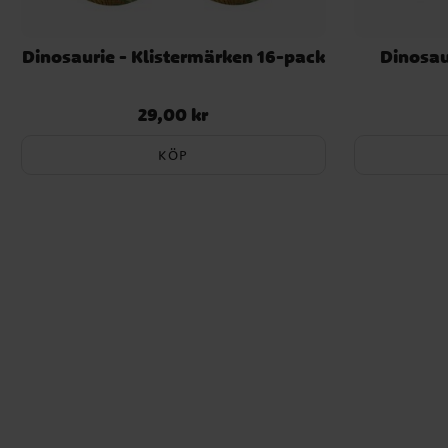
Dinosaurie - Klistermärken 16-pack
Dinosau
29,00 kr
Pris
:
29,00 kr
KÖP