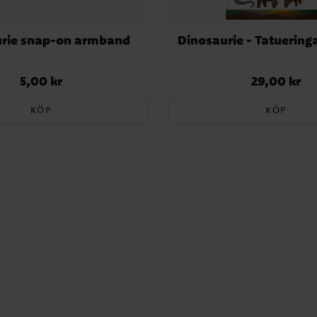
rie snap-on armband
Dinosaurie - Tatuering
5,00 kr
29,00 kr
Pris
:
5,00 kr
Pris
:
29,00 kr
KÖP
KÖP