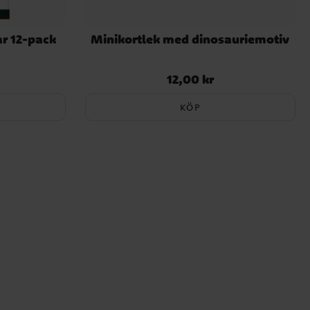
ar 12-pack
Minikortlek med dinosauriemotiv
12,00 kr
Pris
:
12,00 kr
KÖP