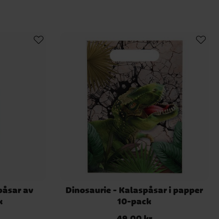
påsar av
Dinosaurie - Kalaspåsar i papper
k
10-pack
49,00 kr
Pris
:
49,00 kr