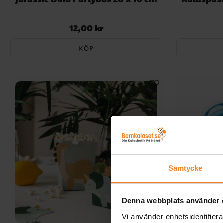
12,00 kr
Pris
:
12,00 kr
KÖP
Samtycke
Denna webbplats använder 
Vi använder enhetsidentifierar