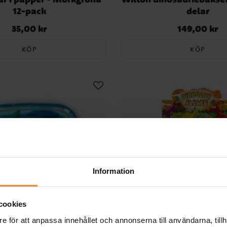
12-pack
delar
35,00 kr
149,00 kr
Pris
:
35,00 kr
Pris
:
149,00 kr
KÖP
KÖP
Information
cookies
e för att anpassa innehållet och annonserna till användarna, tillh