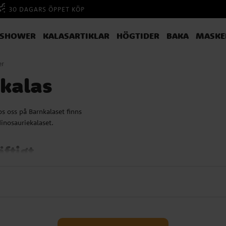
30 DAGARS ÖPPET KÖP
YSHOWER
KALASARTIKLAR
HÖGTIDER
BAKA
MASKE
er
nkalas
os oss på Barnkalaset finns
dinosauriekalaset.
ftigt
?
era med dinosaurier, duka med
eter där dinosaurierna får stå