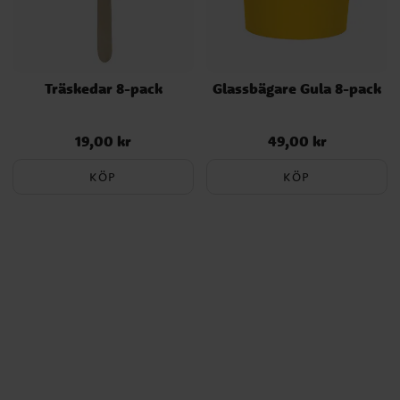
Träskedar 8-pack
Glassbägare Gula 8-pack
19,00 kr
49,00 kr
Pris
:
19,00 kr
Pris
:
49,00 kr
KÖP
KÖP