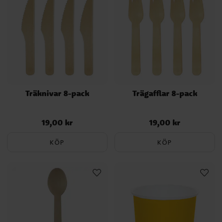
Träknivar 8-pack
Trägafflar 8-pack
19,00 kr
19,00 kr
Pris
:
19,00 kr
Pris
:
19,00 kr
KÖP
KÖP