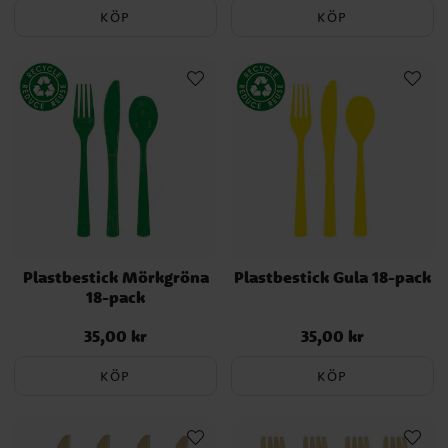
KÖP
KÖP
Plastbestick Mörkgröna
Plastbestick Gula 18-pack
18-pack
35,00 kr
35,00 kr
Pris
:
35,00 kr
Pris
:
35,00 kr
KÖP
KÖP