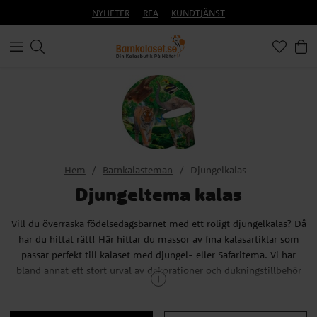
NYHETER
REA
KUNDTJÄNST
Hem
Barnkalasteman
Djungelkalas
Djungeltema kalas
Vill du överraska födelsedagsbarnet med ett roligt djungelkalas? Då
har du hittat rätt! Här hittar du massor av fina kalasartiklar som
passar perfekt till kalaset med djungel- eller Safaritema. Vi har
bland annat ett stort urval av dekorationer och dukningstillbehör
med motiv av söta safaridjur.