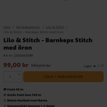
Hem
Barnkalasteman
Lilo & Stitch
Lilo & Stitch - Barnkeps Stitch med öron
Lilo & Stitch - Barnkeps Stitch
med öron
Art nr:
2200003589
Nuvarande pris
:
99,00 kr
Tidigare pris
:
149,00 kr
99,00 kr
149,00 kr
Lager
:
5
LÄGG I VARUKORGEN
Frakt 49 kr
🚚
Gratis frakt över 599 kr
🎁
Betala flexibelt med Klarna
📄
Svanenmärkt leverans 1-3 dagar
🌱