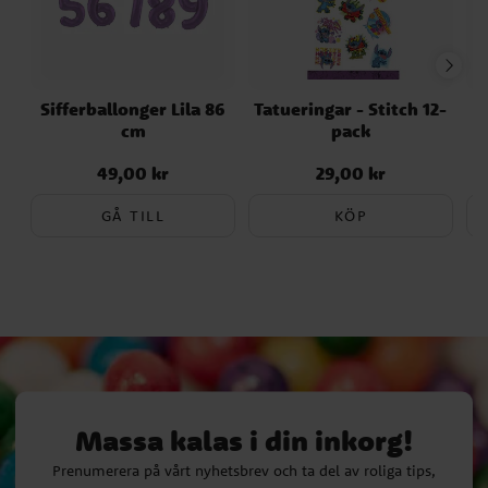
Sifferballonger Lila 86
Tatueringar - Stitch 12-
S
cm
pack
49,00 kr
29,00 kr
Pris
:
49,00 kr
Pris
:
29,00 kr
GÅ TILL
KÖP
Massa kalas i din inkorg!
Prenumerera på vårt nyhetsbrev och ta del av roliga tips,