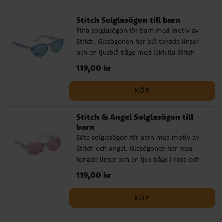
Stitch Solglasögon till barn
Fina solglasögon för barn med motiv av
Stitch. Glasögonen har blå tonade linser
och en ljusblå båge med lekfulla Stitch-
detaljer. De ger UV400-skydd mot solens
Pris
119,00 kr
:
119,00 kr
strålar och passar perfekt för soliga dagar,
utflykter och semester. ✔️ Solglasögon
KÖP
med Stitch-motiv ✔️ Blå tonade linser ✔️
Ljusblå båge med lekfulla detaljer ✔️
Stitch & Angel Solglasögon till
UV400-skydd mot solens strålar ✔️ Bredd:
barn
ca 13 cm
Söta solglasögon för barn med motiv av
Stitch och Angel. Glasögonen har rosa
tonade linser och en ljus båge i rosa och
blå toner med fina karaktärsdetaljer. De
Pris
119,00 kr
:
119,00 kr
ger UV400-skydd mot solens strålar och
passar perfekt för soliga dagar, utflykter
KÖP
och semester. ✔️ Solglasögon med Stitch
och Angel-motiv ✔️ Rosa tonade linser ✔️