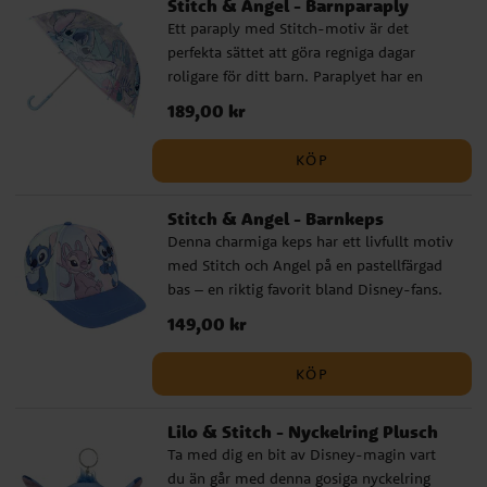
Stitch & Angel - Barnparaply
Ljus båge med fina karaktärsdetaljer ✔️
Ett paraply med Stitch-motiv är det
UV400-skydd mot solens strålar ✔️ Bredd:
perfekta sättet att göra regniga dagar
ca 13 cm
roligare för ditt barn. Paraplyet har en
diameter på cirka 71 cm och är tillverkat av
Pris
189,00 kr
:
189,00 kr
högkvalitativt PoE och glasfiber. Det har 8
pinnar och öppnas manuellt. Med en
KÖP
snygg design med Stitch som motiv
kommer detta paraply att bli en favorit
Stitch & Angel - Barnkeps
bland alla små fans av filmerna.
Denna charmiga keps har ett livfullt motiv
med Stitch och Angel på en pastellfärgad
bas – en riktig favorit bland Disney-fans.
Med sin lekfulla design och skärm i blått
Pris
149,00 kr
:
149,00 kr
blir den både ett snyggt och praktiskt
inslag i barnets outfit. Kepsen är tillverkad
KÖP
i en mjuk och slitstark bomulls- och
polyestermix. Den har en omkrets på 53
Lilo & Stitch - Nyckelring Plusch
cm och är justerbar baktill, vilket gör att
Ta med dig en bit av Disney-magin vart
den passar barn i åldern ca 4 till 6 år.
du än går med denna gosiga nyckelring
Detta är en officiellt licensierad Disney-