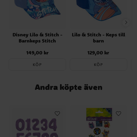
rengöringsmedel eller sprayer. Använd
inga solglasögon för att titta direkt på
solen eller exponering för UV-strålar som
produceras på konstgjord väg. Lämplig för
över +36 månader. Detta är en officiellt
licensierad Lilo & Stitch produkt från
Disney Lilo & Stitch -
Lilo & Stitch - Keps till
Barnkeps Stitch
barn
tillverkaren Cerdá.
149,00 kr
129,00 kr
Pris
:
149,00 kr
Pris
:
129,00 kr
KÖP
KÖP
Andra köpte även