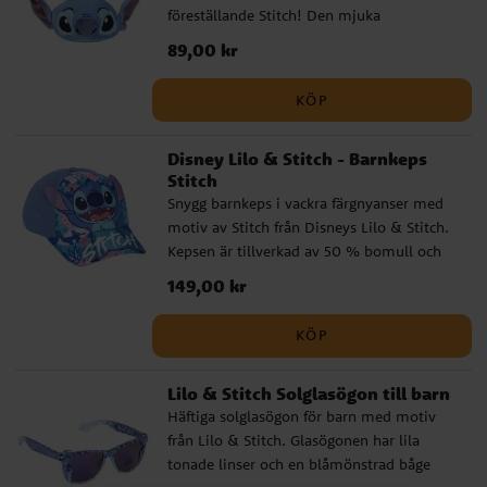
föreställande Stitch! Den mjuka
produkt från tillverkaren Cerdá.
plyschdesignen gör den extra mysig, och
Pris
89,00 kr
:
89,00 kr
med sina 12 x 9 cm är den perfekt att fästa
på din nyckelknippa, väska eller ryggsäck.
KÖP
En underbar liten detalj för alla Stitch-
fans!
Disney Lilo & Stitch - Barnkeps
Stitch
Snygg barnkeps i vackra färgnyanser med
motiv av Stitch från Disneys Lilo & Stitch.
Kepsen är tillverkad av 50 % bomull och
50 % polyester. Kepsen har en omkrets på
Pris
149,00 kr
:
149,00 kr
53 cm och är justerbar baktill, vilket gör
att den oftast passar barn i åldern ca 4 till
KÖP
6 år.
Lilo & Stitch Solglasögon till barn
Häftiga solglasögon för barn med motiv
från Lilo & Stitch. Glasögonen har lila
tonade linser och en blåmönstrad båge