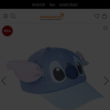
NYHETER
REA
KUNDTJÄNST