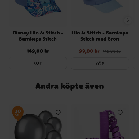
Disney Lilo & Stitch -
Lilo & Stitch - Barnkeps
Barnkeps Stitch
Stitch med öron
149,00 kr
99,00 kr
Pris
:
149,00 kr
Nuvarande pris
:
149,00 kr
99,00 kr
Tidigare pris
:
149,00 kr
KÖP
KÖP
Andra köpte även