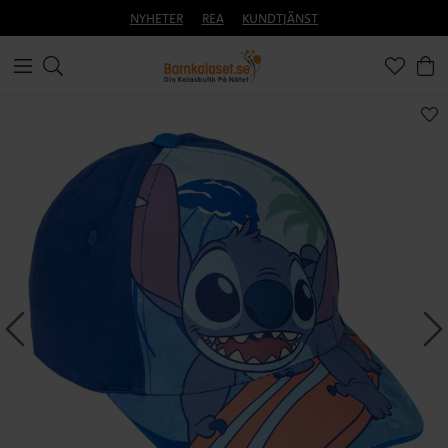
NYHETER
REA
KUNDTJÄNST