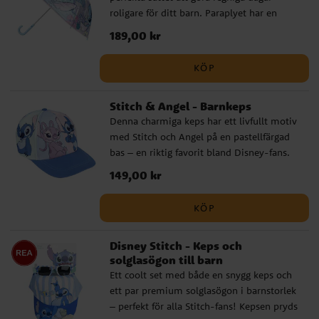
roligare för ditt barn. Paraplyet har en
diameter på cirka 71 cm och är tillverkat av
Pris
189,00 kr
:
189,00 kr
högkvalitativt PoE och glasfiber. Det har 8
pinnar och öppnas manuellt. Med en
KÖP
snygg design med Stitch som motiv
kommer detta paraply att bli en favorit
Stitch & Angel - Barnkeps
bland alla små fans av filmerna.
Denna charmiga keps har ett livfullt motiv
med Stitch och Angel på en pastellfärgad
bas – en riktig favorit bland Disney-fans.
Med sin lekfulla design och skärm i blått
Pris
149,00 kr
:
149,00 kr
blir den både ett snyggt och praktiskt
inslag i barnets outfit. Kepsen är tillverkad
KÖP
i en mjuk och slitstark bomulls- och
polyestermix. Den har en omkrets på 53
Disney Stitch - Keps och
cm och är justerbar baktill, vilket gör att
solglasögon till barn
den passar barn i åldern ca 4 till 6 år.
Ett coolt set med både en snygg keps och
Detta är en officiellt licensierad Disney-
ett par premium solglasögon i barnstorlek
produkt från tillverkaren Cerdá.
– perfekt för alla Stitch-fans! Kepsen pryds