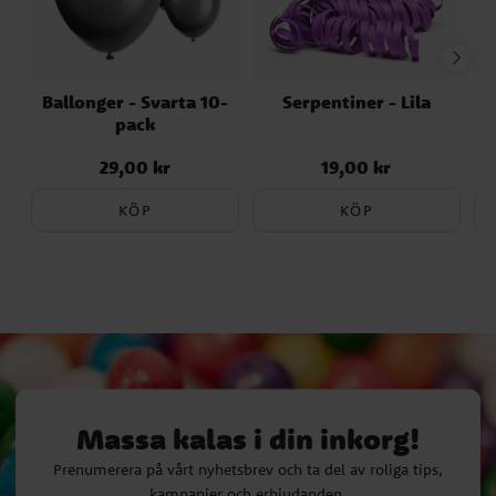
Ballonger - Svarta 10-
Serpentiner - Lila
pack
29,00 kr
19,00 kr
Pris
:
29,00 kr
Pris
:
19,00 kr
KÖP
KÖP
Massa kalas i din inkorg!
Prenumerera på vårt nyhetsbrev och ta del av roliga tips,
kampanjer och erbjudanden.