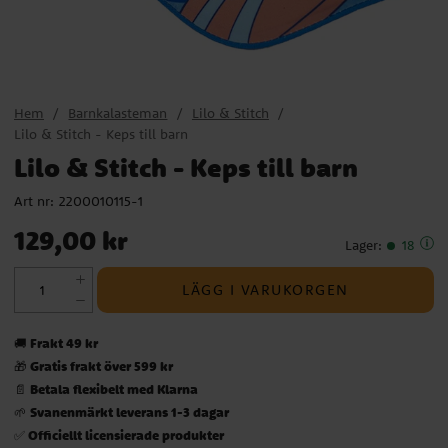
Hem
Barnkalasteman
Lilo & Stitch
Lilo & Stitch - Keps till barn
Lilo & Stitch - Keps till barn
Art nr:
2200010115-1
Pris
:
129,00 kr
129,00 kr
Lager
:
18
LÄGG I VARUKORGEN
Frakt 49 kr
🚚
Gratis frakt över 599 kr
🎁
Betala flexibelt med Klarna
📄
Svanenmärkt leverans 1-3 dagar
🌱
Officiellt licensierade produkter
✅