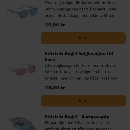
Fina solglasögon för barn med motiv av
Stitch. Glasögonen har blå tonade linser
och en ljusblå båge med lekfulla Stitch-
detaljer. De ger UV400-skydd mot solens
Pris
119,00 kr
:
119,00 kr
strålar och passar perfekt för soliga dagar,
utflykter och semester. ✔️ Solglasögon
KÖP
med Stitch-motiv ✔️ Blå tonade linser ✔️
Ljusblå båge med lekfulla detaljer ✔️
Stitch & Angel Solglasögon till
UV400-skydd mot solens strålar ✔️ Bredd:
barn
ca 13 cm
Söta solglasögon för barn med motiv av
Stitch och Angel. Glasögonen har rosa
tonade linser och en ljus båge i rosa och
blå toner med fina karaktärsdetaljer. De
Pris
119,00 kr
:
119,00 kr
ger UV400-skydd mot solens strålar och
passar perfekt för soliga dagar, utflykter
KÖP
och semester. ✔️ Solglasögon med Stitch
och Angel-motiv ✔️ Rosa tonade linser ✔️
Stitch & Angel - Barnparaply
Ljus båge med fina karaktärsdetaljer ✔️
Ett paraply med Stitch-motiv är det
UV400-skydd mot solens strålar ✔️ Bredd:
perfekta sättet att göra regniga dagar
ca 13 cm