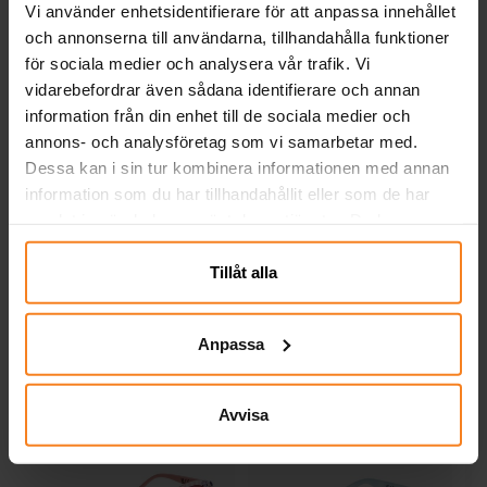
Vi använder enhetsidentifierare för att anpassa innehållet
KÖP
och annonserna till användarna, tillhandahålla funktioner
för sociala medier och analysera vår trafik. Vi
Mimmi Pigg Boutique - Keps till
vidarebefordrar även sådana identifierare och annan
barn
information från din enhet till de sociala medier och
Superfin barnkeps i rosa- och ljuslila
annons- och analysföretag som vi samarbetar med.
färgnyanser med söta Mimmi Pigg på.
Dessa kan i sin tur kombinera informationen med annan
Kepsen är tillverkad av 65 % bomull och
information som du har tillhandahållit eller som de har
35 % polyester. Kepsen har en omkrets
Pris
129,00 kr
:
129,00 kr
samlat in när du har använt deras tjänster. Du kan
på 53 cm och är justerbar baktill, vilket
närsomhelst ändra ditt samtycke.
gör att den oftast passar barn i åldern ca
KÖP
Tillåt alla
4 till 6 år.
Relaterade produkter
Anpassa
Avvisa