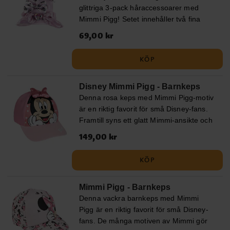
glittriga 3-pack håraccessoarer med
Mimmi Pigg! Setet innehåller två fina
hårspännen med rosetter i
Pris
69,00 kr
:
69,00 kr
regnbågsskimrande tyg och Mimmi-
motiv, samt en scrunchie i rosa glitter
KÖP
med charmigt kaninöronband.
Disney Mimmi Pigg - Barnkeps
Denna rosa keps med Mimmi Pigg-motiv
är en riktig favorit för små Disney-fans.
Framtill syns ett glatt Mimmi-ansikte och
upptill sitter en glansig rosett i satin som
Pris
149,00 kr
:
149,00 kr
ger kepsen en lekfull och charmig touch.
Skärmen är broderad med Minnies
KÖP
namn i vitt – en fin detalj som ger extra
stil. Kepsen är tillverkad i en mjuk och
Mimmi Pigg - Barnkeps
slitstark bomulls- och polyestermix. Den
Denna vackra barnkeps med Mimmi
har en omkrets på 53 cm och är
Pigg är en riktig favorit för små Disney-
justerbar baktill, vilket gör att den passar
fans. De många motiven av Mimmi gör
barn i åldern ca 4 till 6 år. Detta är en