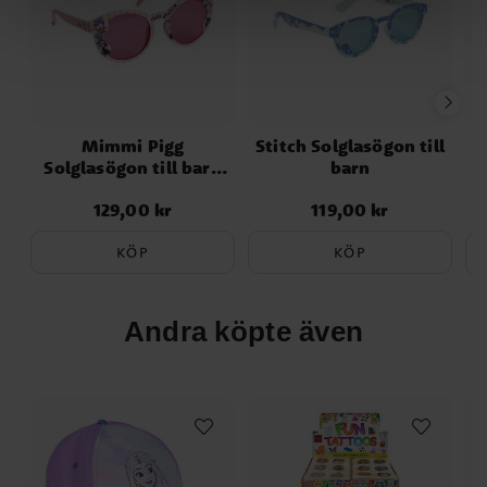
Mimmi Pigg
Stitch Solglasögon till
B
Solglasögon till barn
barn
rosa
129,00 kr
119,00 kr
Pris
:
129,00 kr
Pris
:
119,00 kr
KÖP
KÖP
Andra köpte även