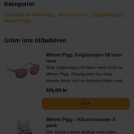
Kategorier
Leksaker & Presenter
Accessoarer
Solglasögon
Mimmi Pigg
Glöm inte tillbehören
Mimmi Pigg Solglasögon till barn
rosa
Söta solglasögon för barn med motiv av
Mimmi Pigg. Glasögonen har rosa
tonade linser och en ljusrosa båge med
fina detaljer av Mimmi, Kajsa och Musse.
Pris
129,00 kr
:
129,00 kr
De ger UV400-skydd mot solens strålar
och passar perfekt för soliga dagar,
KÖP
utflykter och semester. ✔️ Solglasögon
med Mimmi Pigg-motiv ✔️ Rosa tonade
Mimmi Pigg - Håraccesoarer 3-
linser ✔️ Ljusrosa båge med fina Disney-
pack
detaljer ✔️ UV400-skydd mot solens
Gör frisyren extra festliga med detta
strålar ✔️ Bredd: ca 13 cm