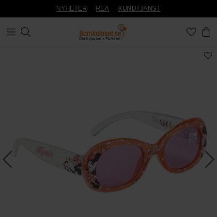
NYHETER
REA
KUNDTJÄNST