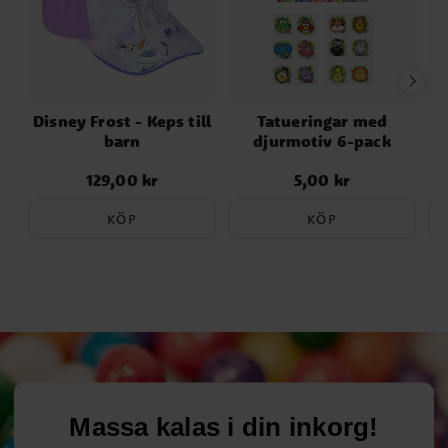
Disney Frost - Keps till
Tatueringar med
barn
djurmotiv 6-pack
F
129,00 kr
5,00 kr
Pris
:
129,00 kr
Pris
:
5,00 kr
KÖP
KÖP
Massa kalas i din inkorg!