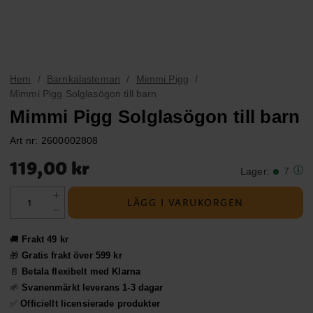
Hem
Barnkalasteman
Mimmi Pigg
Mimmi Pigg Solglasögon till barn
Mimmi Pigg Solglasögon till barn
Art nr:
2600002808
Pris
:
119,00 kr
119,00 kr
Lager
:
7
LÄGG I VARUKORGEN
🚚
Frakt 49 kr
🎁
Gratis frakt över 599 kr
📄
Betala flexibelt med Klarna
🌱
Svanenmärkt leverans 1-3 dagar
✅
Officiellt licensierade produkter