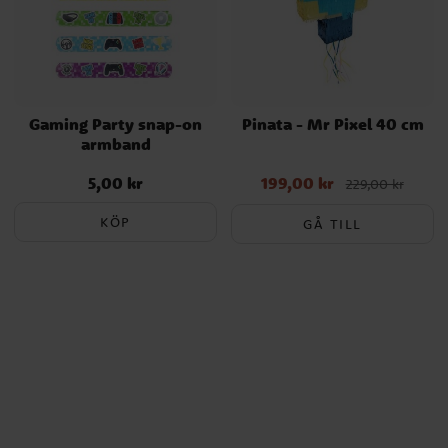
Gaming Party snap-on
Pinata - Mr Pixel 40 cm
armband
5,00 kr
199,00 kr
Pris
:
5,00 kr
Nuvarande pris
:
229,00 kr
199,00 kr
Tidigare pris
:
229,00 kr
KÖP
GÅ TILL