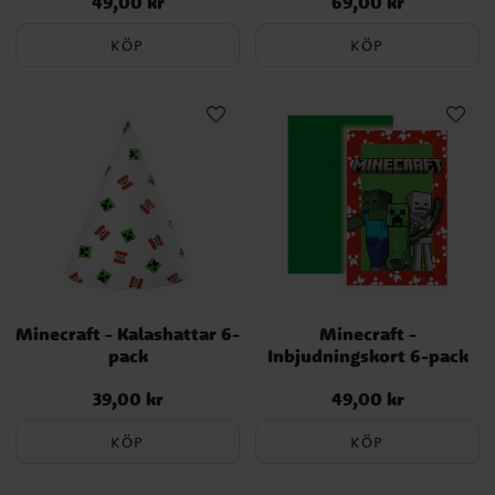
49,00 kr
69,00 kr
Pris
:
49,00 kr
Pris
:
69,00 kr
KÖP
KÖP
Minecraft - Kalashattar 6-
Minecraft -
pack
Inbjudningskort 6-pack
39,00 kr
49,00 kr
Pris
:
39,00 kr
Pris
:
49,00 kr
KÖP
KÖP