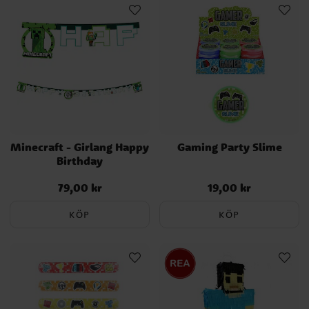
Minecraft - Girlang Happy
Gaming Party Slime
Birthday
79,00 kr
19,00 kr
Pris
:
79,00 kr
Pris
:
19,00 kr
KÖP
KÖP