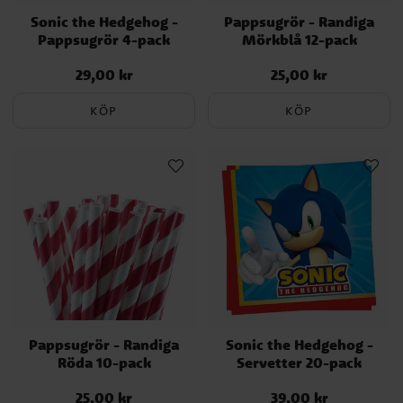
Sonic the Hedgehog -
Pappsugrör - Randiga
Pappsugrör 4-pack
Mörkblå 12-pack
29,00 kr
25,00 kr
Pris
:
29,00 kr
Pris
:
25,00 kr
KÖP
KÖP
Pappsugrör - Randiga
Sonic the Hedgehog -
Röda 10-pack
Servetter 20-pack
25,00 kr
39,00 kr
Pris
:
25,00 kr
Pris
:
39,00 kr