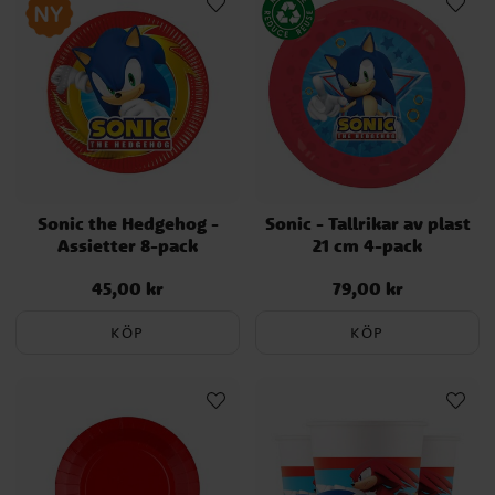
Sonic the Hedgehog -
Sonic - Tallrikar av plast
Assietter 8-pack
21 cm 4-pack
45,00 kr
79,00 kr
Pris
:
45,00 kr
Pris
:
79,00 kr
KÖP
KÖP