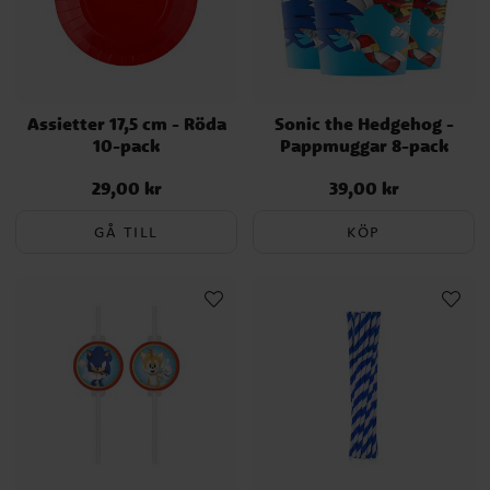
Assietter 17,5 cm - Röda
Sonic the Hedgehog -
10-pack
Pappmuggar 8-pack
29,00 kr
39,00 kr
Pris
:
29,00 kr
Pris
:
39,00 kr
GÅ TILL
KÖP