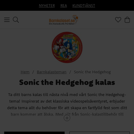
NYHETER
REA
KUNDTJÄNST
Hem
Barnkalasteman
Sonic the Hedgehog
Sonic the Hedgehog kalas
Ta ditt barns kalas till nästa nivå med vårt Sonic the Hedgehog-
tema! Inspirerat av det klassiska videospelsäventyret, erbjuder
detta tema allt du behöver för att skapa en fartfylld fest som ditt
barn kommer att älska. Med allt från Sonic-kalastillbehör till
matchande tallrikar, muggar och servetter, kan du skapa en
festmiljö som är lika spännande som en runda i Green Hill Zone.