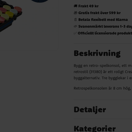
Frakt 49 kr
🚚
Gratis frakt över 599 kr
🎁
Betala flexibelt med Klarna
📄
Svanenmärkt leverans 1-3 da
🌱
Officiellt licensierade produk
✅
Beskrivning
Bygg en retro-spelkonsol, ett 
retrostil (31380) är ett roligt C
byggalternativ. Tre bygglekar i 
Retrospelkonsolen är 8 cm hög,
Detaljer
Kategorier