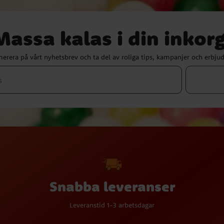
Massa kalas i din inkorg
erera på vårt nyhetsbrev och ta del av roliga tips, kampanjer och erbju
Snabba leveranser
Leveranstid 1-3 arbetsdagar