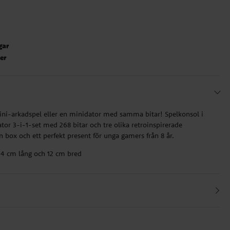
gar
ter
mini-arkadspel eller en minidator med samma bitar! Spelkonsol i
reator 3-i-1-set med 268 bitar och tre olika retroinspirerade
en box och ett perfekt present för unga gamers från 8 år.
 4 cm lång och 12 cm bred