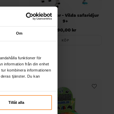
il med
LEGO Creator - Vilda safaridjur
9+
990,00 kr
Pris
:
990,00 kr
Om
KÖP
andahålla funktioner för
n information från din enhet
 tur kombinera informationen
 deras tjänster. Du kan
Tillåt alla