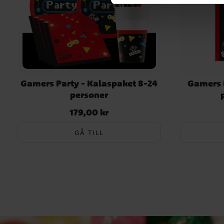
Gamers Party - Kalaspaket 8-24
Gamers 
personer
179,00 kr
Pris
:
179,00 kr
GÅ TILL