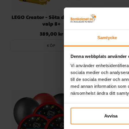
LEGO Creator - Söta djur: Lekfull
LEGO Cre
valp 8+
389,00 kr
Pris
:
389,00 kr
Samtycke
KÖP
Denna webbplats använder 
Vi använder enhetsidentifierar
sociala medier och analysera 
till de sociala medier och a
med annan information som du 
närsomhelst ändra ditt samt
Avvisa