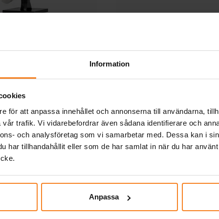
ator - Rymdastronaut
LEGO Creator - Flakb
9+
helikopter 7+
679,00 kr
279,00 kr
Pris
:
679,00 kr
Pris
:
279,00 kr
Information
KÖP
KÖP
cookies
Andra köpte även
e för att anpassa innehållet och annonserna till användarna, tillh
vår trafik. Vi vidarebefordrar även sådana identifierare och anna
nnons- och analysföretag som vi samarbetar med. Dessa kan i sin
har tillhandahållit eller som de har samlat in när du har använt
ycke.
Anpassa