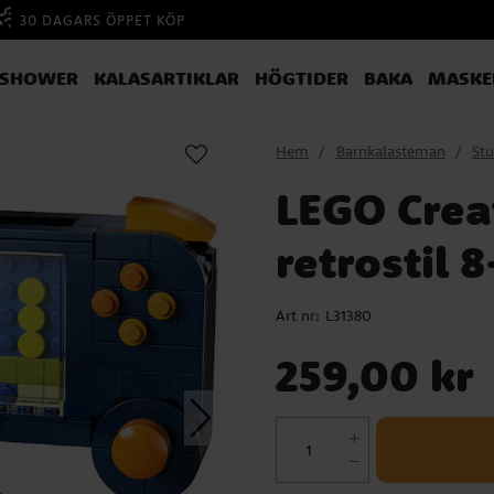
30 DAGARS ÖPPET KÖP
YSHOWER
KALASARTIKLAR
HÖGTIDER
BAKA
MASKE
Hem
Barnkalasteman
St
LEGO Creat
retrostil 8
Art nr:
L31380
Pris
:
259,00 kr
259,00 kr