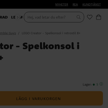
NYHETER
REA
KUNDTJÄNST
RAD
LEKSAKER & PRESENTER
umble Guys
LEGO Creator - Spelkonsol i retrostil 8+
or - Spelkonsol i
+
Lager
:
5
LÄGG I VARUKORGEN