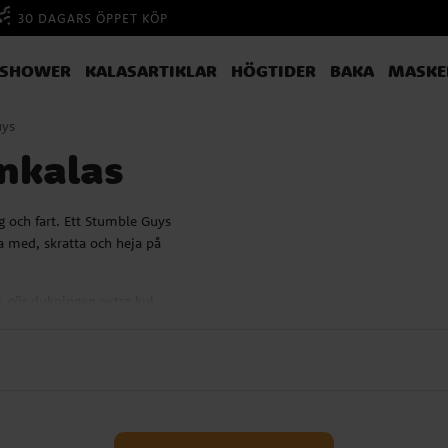
30 DAGARS ÖPPET KÖP
YSHOWER
KALASARTIKLAR
HÖGTIDER
BAKA
MASKE
uys
nkalas
g och fart. Ett Stumble Guys
a med, skratta och heja på
m gör dukningen extra kul.
rlang och kalaspåsar i klara
 barnen hoppar mellan kuddar,
blir barnkalaset ett spelkalas