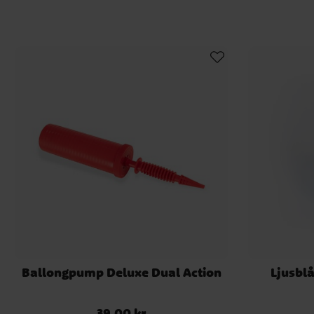
Ballongpump Deluxe Dual Action
Ljusblå
39,00 kr
Pris
:
39,00 kr