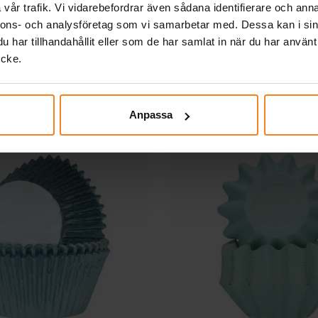
vår trafik. Vi vidarebefordrar även sådana identifierare och anna
odismix MEGA-pack 1 kg
Häftmassa - 50 
nnons- och analysföretag som vi samarbetar med. Dessa kan i sin
har tillhandahållit eller som de har samlat in när du har använt
ycke.
189,00 kr
45,00 kr
Pris
:
189,00 kr
Pris
:
45,00 kr
KÖP
KÖP
Anpassa