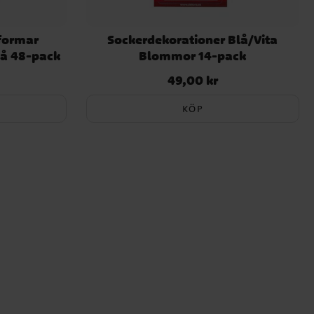
formar
Sockerdekorationer Blå/Vita
å 48-pack
Blommor 14-pack
49,00 kr
Pris
:
49,00 kr
KÖP