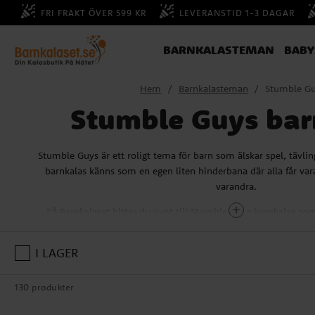
FRI FRAKT ÖVER 599 KR
LEVERANSTID 1-3 DAGAR
BARNKALASTEMAN
BAB
Hem
Barnkalasteman
Stumble G
Stumble Guys bar
Stumble Guys är ett roligt tema för barn som älskar spel, tävlin
barnkalas känns som en egen liten hinderbana där alla får var
varandra.
På Barnkalaset hittar du pynt till Stumble Guys barnkalas so
Tallrikar, muggar, servetter, bordsduk, ballonger, girlang, flaggi
färger. Vill du göra något extra kan du ordna enkla "banor" där
I LAGER
balanserar med ballonger eller springer en lekfull hinderbana. Då 
på riktigt.
130 produkter