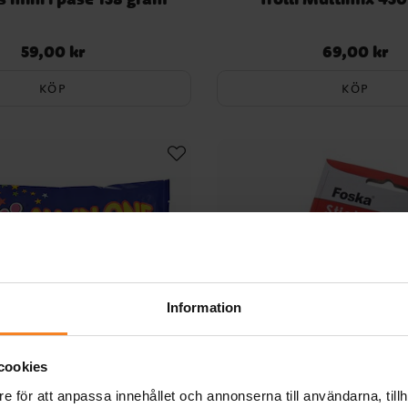
59,00 kr
69,00 kr
Pris
:
59,00 kr
Pris
:
69,00 kr
KÖP
KÖP
Information
cookies
e för att anpassa innehållet och annonserna till användarna, tillh