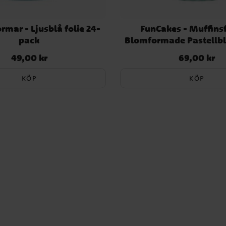
rmar - Ljusblå folie 24-
FunCakes - Muffins
pack
Blomformade Pastellbl
49,00 kr
69,00 kr
Pris
:
49,00 kr
Pris
:
69,00 kr
KÖP
KÖP