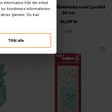
n information från din enhet
gram
FunCakes - Tårtbricka rund Ljusblå
 tur kombinera informationen
20 cm
 deras tjänster. Du kan
45,00 kr
Pris
:
45,00 kr
KÖP
Tillåt alla