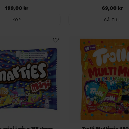
199,00 kr
69,00 kr
Pris
:
199,00 kr
Pris
:
69,00 kr
KÖP
GÅ TILL
s mini i påse 158 gram
Trolli Multimix 43