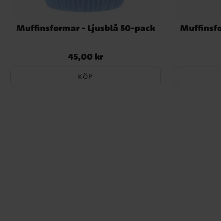
Muffinsformar - Ljusblå 50-pack
Muffinsfo
45,00 kr
Pris
:
45,00 kr
KÖP