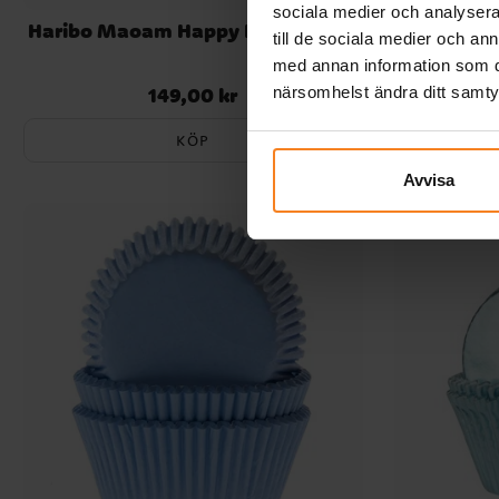
sociala medier och analysera 
Haribo Maoam Happy Fruttis 1 kilo
Trolli G
till de sociala medier och a
med annan information som du 
närsomhelst ändra ditt samt
149,00 kr
Pris
:
149,00 kr
KÖP
Avvisa