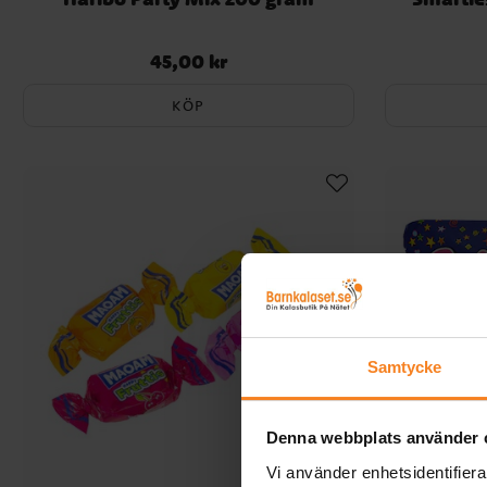
45,00 kr
Pris
:
45,00 kr
KÖP
Samtycke
Denna webbplats använder 
Vi använder enhetsidentifierar