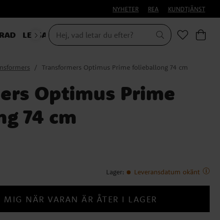
NYHETER
REA
KUNDTJÄNST
RAD
LEKSAKER & PRESENTER
ansformers
Transformers Optimus Prime folieballong 74 cm
ers Optimus Prime
ng 74 cm
Lager
:
Leveransdatum okänt
 MIG NÄR VARAN ÄR ÅTER I LAGER