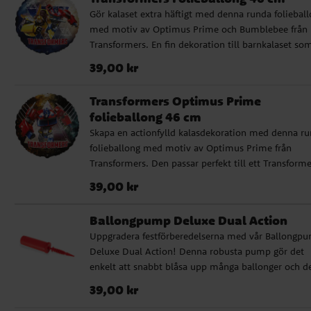
som dekoration. Den självslutande ventilen gör de
Gör kalaset extra häftigt med denna runda foliebal
enkel att fylla med en ballongpump eller ett sugrör
med motiv av Optimus Prime och Bumblebee från
Storlek: ca 74 cm hög uppblåst ✓ Kan fyllas med lu
Transformers. En fin dekoration till barnkalaset so
eller helium
passar lika bra att låta sväva fritt som att använda i
Pris
:
39,00 kr
39,00 kr
ballongbukett eller vid kalasbordet. Ballongen kan
fyllas med helium för att sväva eller med vanlig luf
Transformers Optimus Prime
om du vill hänga upp den som dekoration. Den
folieballong 46 cm
självslutande ventilen gör den enkel att fylla med e
Skapa en actionfylld kalasdekoration med denna r
ballongpump eller ett sugrör. ✓ Storlek: 46 cm i
folieballong med motiv av Optimus Prime från
diameter uppblåst ✓ Kan fyllas med luft eller heli
Transformers. Den passar perfekt till ett Transform
kalas och blir ett effektfullt inslag vid presentbordet
Pris
:
39,00 kr
39,00 kr
kalasdukningen eller som del av en ballongdekorat
Ballongen kan fyllas med helium för att sväva eller
Ballongpump Deluxe Dual Action
med vanlig luft om du vill hänga upp den som
Uppgradera festförberedelserna med vår Ballongp
dekoration. Den självslutande ventilen gör den enk
Deluxe Dual Action! Denna robusta pump gör det
att fylla med en ballongpump eller ett sugrör. ✓
enkelt att snabbt blåsa upp många ballonger och d
Storlek: 46 cm i diameter uppblåst ✓ Kan fyllas m
kommer i olika färger som säljs osorterade. Oavset
luft eller helium
Pris
:
39,00 kr
39,00 kr
om det är barnkalas, babyshower eller andra specie