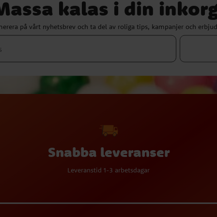
Massa kalas i din inkorg
erera på vårt nyhetsbrev och ta del av roliga tips, kampanjer och erbju
Snabba leveranser
Leveranstid 1-3 arbetsdagar