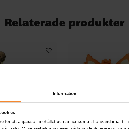
Relaterade produkter
Information
cookies
e för att anpassa innehållet och annonserna till användarna, tillh
vår trafik. Vi vidarebefordrar även sådana identifierare och anna