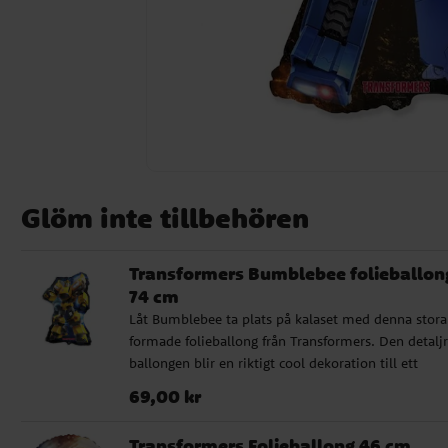
Glöm inte tillbehören
Transformers Bumblebee folieballon
74 cm
Låt Bumblebee ta plats på kalaset med denna stora
formade folieballong från Transformers. Den detaljr
ballongen blir en riktigt cool dekoration till ett
Transformers-kalas och passar perfekt som blickfån
Pris
:
69,00 kr
69,00 kr
festlokalen. Ballongen kan fyllas med helium för at
sväva eller med vanlig luft om du vill hänga upp d
Transformers Folieballong 46 cm