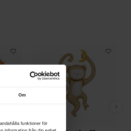
Om
andahålla funktioner för
n information från din enhet