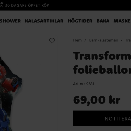
30 DAGARS ÖPPET KÖP
YSHOWER
KALASARTIKLAR
HÖGTIDER
BAKA
MASKE
Hem
Barnkalasteman
Tr
Transform
folieballo
Art nr:
9831
Pris
:
69,00 kr
69,00 kr
NOTIFERA