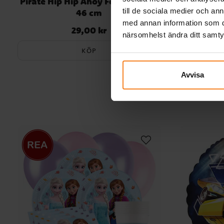
Pirate Hip Hip Ahoy Folieballong
Jurassic
till de sociala medier och a
46 cm
med annan information som du 
29,00 kr
Pris
:
29,00 kr
närsomhelst ändra ditt samt
KÖP
Avvisa