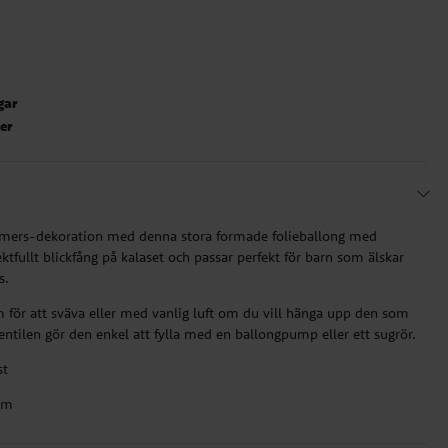
gar
ter
mers-dekoration med denna stora formade folieballong med
ktfullt blickfång på kalaset och passar perfekt för barn som älskar
s.
 för att sväva eller med vanlig luft om du vill hänga upp den som
entilen gör den enkel att fylla med en ballongpump eller ett sugrör.
st
ium