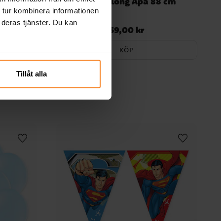
7 cm
Folieballong Apa 88 cm
 tur kombinera informationen
 deras tjänster. Du kan
59,00 kr
Pris
:
59,00 kr
KÖP
Tillåt alla