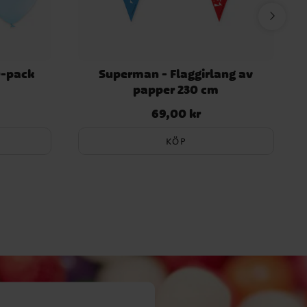
0-pack
Superman - Flaggirlang av
papper 230 cm
69,00 kr
Pris
:
69,00 kr
KÖP