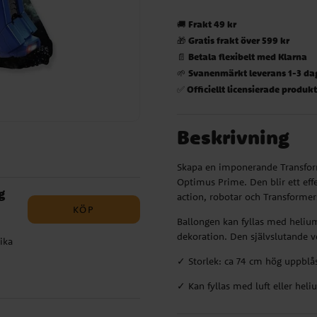
Frakt 49 kr
🚚
Gratis frakt över 599 kr
🎁
Betala flexibelt med Klarna
📄
Svanenmärkt leverans 1-3 da
🌱
Officiellt licensierade produk
✅
Beskrivning
Skapa en imponerande Transfor
Optimus Prime. Den blir ett effe
g
action, robotar och Transformer
KÖP
Ballongen kan fyllas med helium
dekoration. Den självslutande v
ika
✓ Storlek: ca 74 cm hög uppblå
g i
✓ Kan fyllas med luft eller hel
t
en