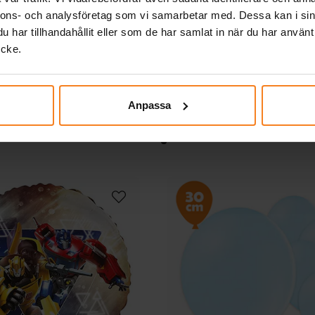
 World Folieballong T-
Folieballong Räv 5
nnons- och analysföretag som vi samarbetar med. Dessa kan i sin
Rex 98 cm
har tillhandahållit eller som de har samlat in när du har använt
69,00 kr
39,00 kr
Pris
:
69,00 kr
Pris
:
39,00 kr
ycke.
KÖP
KÖP
Anpassa
Andra köpte även