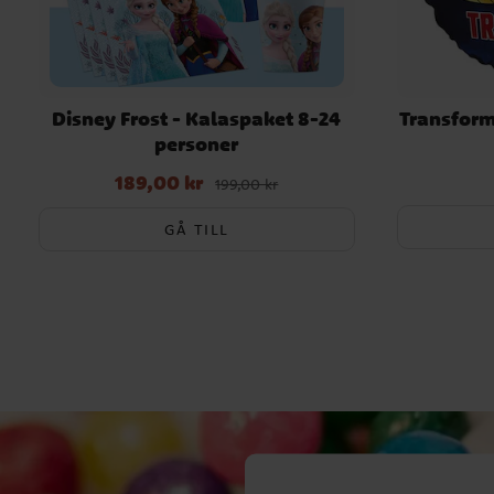
Disney Frost - Kalaspaket 8-24
Transform
personer
189,00 kr
Nuvarande pris
:
189,00 kr
Tidigare pris
:
199,00 kr
199,00 kr
GÅ TILL