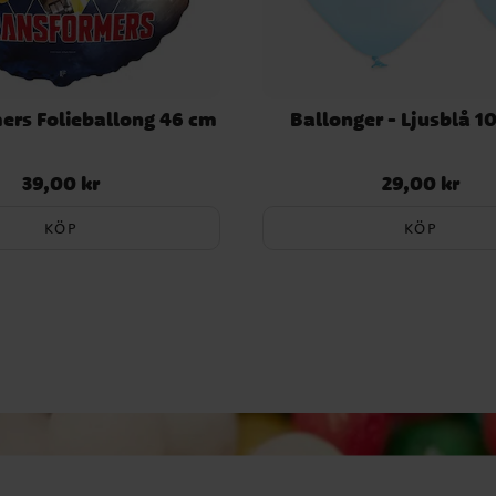
ers Folieballong 46 cm
Ballonger - Ljusblå 1
39,00 kr
29,00 kr
Pris
:
39,00 kr
Pris
:
29,00 kr
KÖP
KÖP