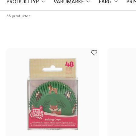
PRODUKTTYP
VARUMÄRKE
FÄRG
PRI
Vad sägs om pepparkak
65 produkter
pepparkakshus? Eller kanske
Vilket som är det vanligaste 