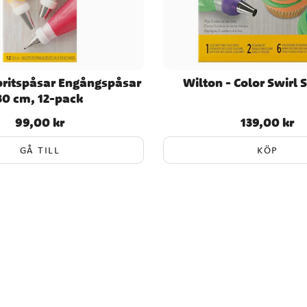
pritspåsar Engångspåsar
Wilton - Color Swirl S
30 cm, 12-pack
99,00 kr
139,00 kr
Pris
:
99,00 kr
Pris
:
139,00 kr
GÅ TILL
KÖP