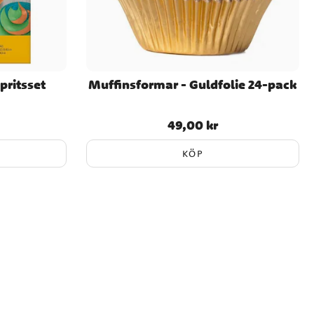
pritsset
Muffinsformar - Guldfolie 24-pack
49,00 kr
Pris
:
49,00 kr
KÖP