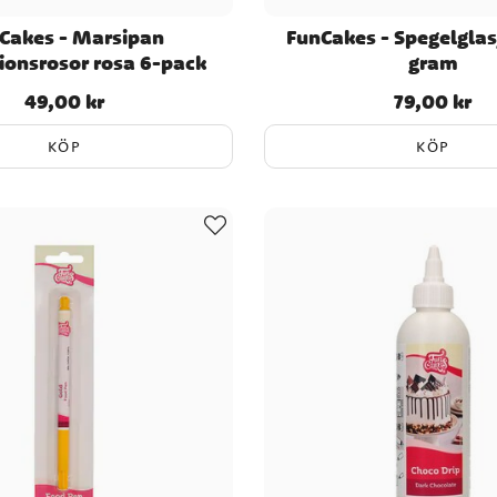
Cakes - Marsipan
FunCakes - Spegelglasy
ionsrosor rosa 6-pack
gram
49,00 kr
79,00 kr
Pris
:
49,00 kr
Pris
:
79,00 kr
KÖP
KÖP