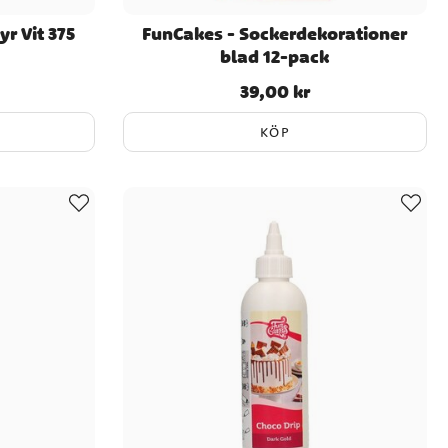
r Vit 375
FunCakes - Sockerdekorationer
blad 12-pack
39,00 kr
Pris
:
39,00 kr
KÖP