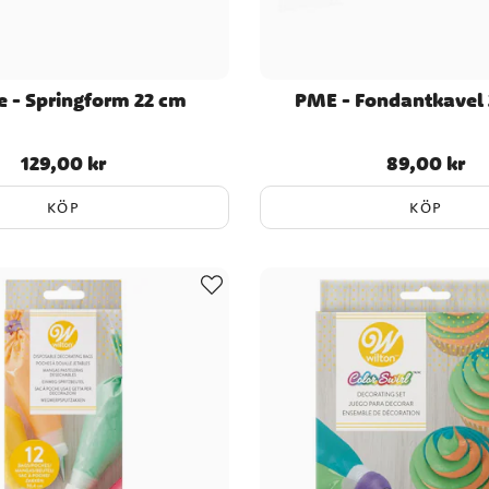
e - Springform 22 cm
PME - Fondantkavel 
129,00 kr
89,00 kr
Pris
:
129,00 kr
Pris
:
89,00 kr
KÖP
KÖP