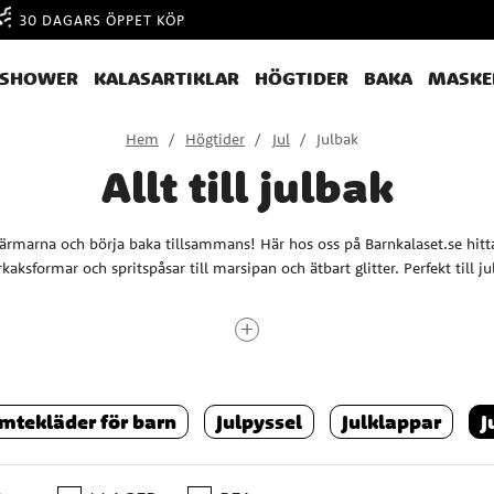
30 DAGARS ÖPPET KÖP
YSHOWER
KALASARTIKLAR
HÖGTIDER
BAKA
MASKE
Hem
Högtider
Jul
Julbak
Allt till julbak
ärmarna och börja baka tillsammans! Här hos oss på Barnkalaset.se hittar
kaksformar och spritspåsar till marsipan och ätbart glitter. Perfekt till ju
När ska man börja julbaka?
ra julbaket så att du slipper stressa. Och du? Tänk på att julbaket även in
mtekläder för barn
Julpyssel
Julklappar
J
som du vill äta och bjuda på under adventshelgerna.