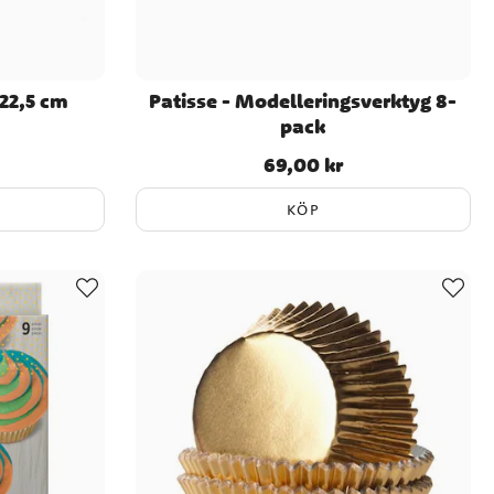
22,5 cm
Patisse - Modelleringsverktyg 8-
pack
69,00 kr
Pris
:
69,00 kr
KÖP