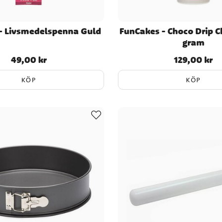
- Livsmedelspenna Guld
FunCakes - Choco Drip 
gram
49,00 kr
129,00 kr
Pris
:
49,00 kr
Pris
:
129,00 kr
KÖP
KÖP