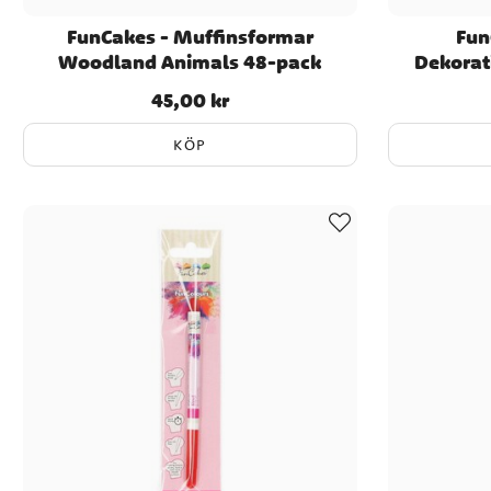
FunCakes - Muffinsformar
Fun
Woodland Animals 48-pack
Dekorat
45,00 kr
Pris
:
45,00 kr
KÖP