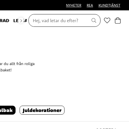
NYHETER
REA
KUNDTJÄNST
RAD
LEKSAKER & PRESENTER
 du allt från roliga
lbaket!
kluderar bakverk och julgodis
ulbak
Juldekorationer