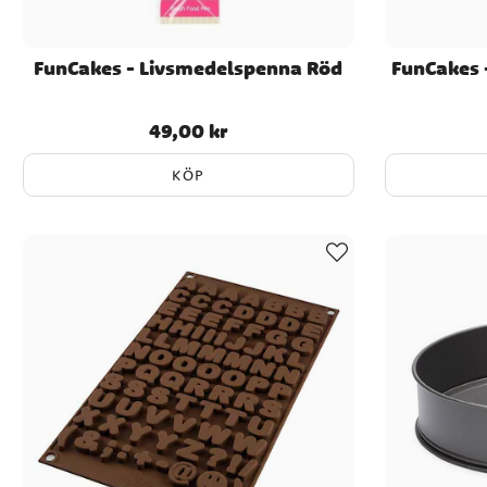
FunCakes - Livsmedelspenna Röd
FunCakes 
49,00 kr
Pris
:
49,00 kr
KÖP