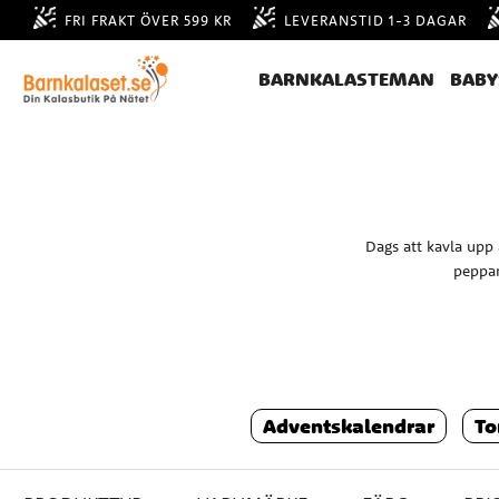
FRI FRAKT ÖVER 599 KR
LEVERANSTID 1-3 DAGAR
BARNKALASTEMAN
BAB
Dags att kavla upp 
peppar
Vårt bästa tips är att plane
Adventskalendrar
To