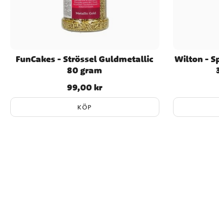
FunCakes - Strössel Guldmetallic
Wilton - S
80 gram
99,00 kr
Pris
:
99,00 kr
KÖP