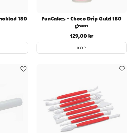
Choklad 180
FunCakes - Choco Drip Guld 180
gram
129,00 kr
Pris
:
129,00 kr
KÖP