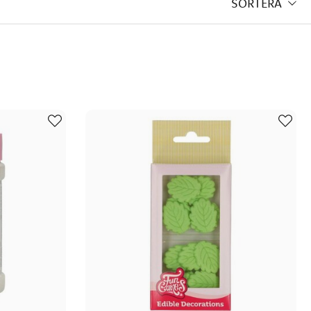
SORTERA
na marsipangrisar? Ett
assor av roliga baktillbehör
?
 road, fudge och kola hör till