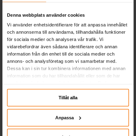
Denna webbplats använder cookies
Vi använder enhetsidentifierare för att anpassa innehållet
och annonserna till användarna, tillhandahålla funktioner
för sociala medier och analysera vår trafik. Vi
vidarebefordrar även sådana identifierare och annan
information från din enhet till de sociala medier och
annons- och analysföretag som vi samarbetar med.
Dessa kan i sin tur kombinera informationen med annan
information som du har tillhandahållit eller som de har
Harry Potter Målarset
Wild Life Baby Lejon
samlat in när du har använt deras tjänster. Du kan
Gosedjur 26 cm
närsomhelst ändra ditt samtycke.
69,00 kr
199,00 kr
Nuvarande pris
:
Pris
:
199,00 kr
Tillåt alla
99,00 kr
69,00 kr
Tidigare pris
:
99,00 kr
KÖP
KÖP
Anpassa