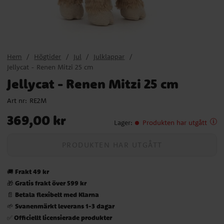
Hem
Högtider
Jul
Julklappar
Jellycat - Renen Mitzi 25 cm
Jellycat - Renen Mitzi 25 cm
Art nr:
RE2M
Pris
:
369,00 kr
369,00 kr
Lager
:
Produkten har utgått
PRODUKTEN HAR UTGÅTT
Frakt 49 kr
🚚
Gratis frakt över 599 kr
🎁
Betala flexibelt med Klarna
📄
Svanenmärkt leverans 1-3 dagar
🌱
Officiellt licensierade produkter
✅