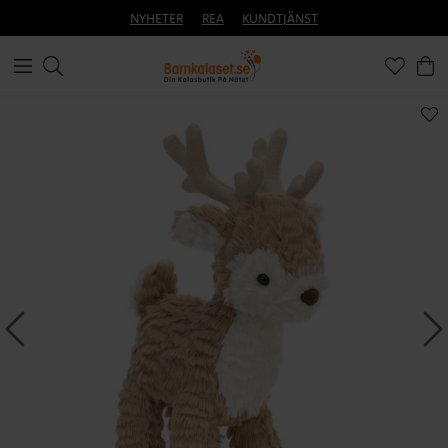
NYHETER
REA
KUNDTJÄNST