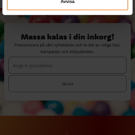
Avvisa
Massa kalas i din inkorg!
Prenumerera på vårt nyhetsbrev och ta del av roliga tips,
kampanjer och erbjudanden.
Skicka