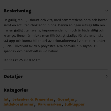
Beskrivning
En gullig ren i ljusbrunt och vitt, med sammetslena horn och hovar
samt en söt liten chokladbrun nos. Denna aningen rufsiga lilla ren
har en gullig liten svans, imponerande horn och är både stilig och
kramgo. Benen är mjuka men tillräckligt stadiga för att renen ska
stå upp och kunna bli en del av dekorationerna i vinter eller under
julen. Tillverkad av 78% polyester, 17% bomull, 4% rayon, 1%
spandex och handtvättas vid behov.
Storlek ca 25 x 8 x 12 cm.
Detaljer
Kategorier
Jul
Leksaker & Presenter
Gosedjur
Juldekorationer
Varumärken
Julklappar