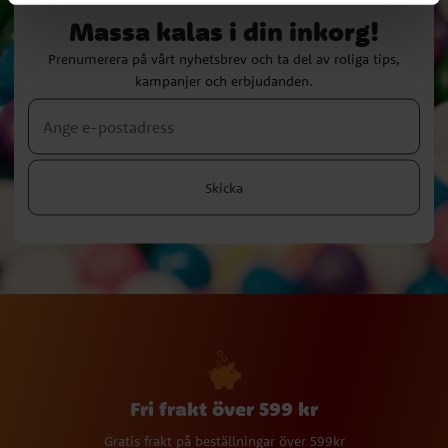
Massa kalas i din inkorg!
Prenumerera på vårt nyhetsbrev och ta del av roliga tips,
kampanjer och erbjudanden.
Skicka
Fri frakt över 599 kr
Gratis frakt på beställningar över 599kr