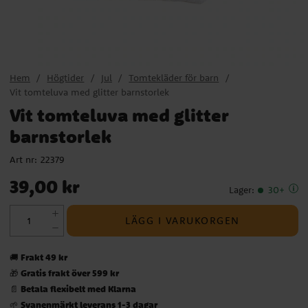
Hem
Högtider
Jul
Tomtekläder för barn
Vit tomteluva med glitter barnstorlek
Vit tomteluva med glitter
barnstorlek
Art nr:
22379
Pris
:
39,00 kr
39,00 kr
Lager
:
30+
LÄGG I VARUKORGEN
Frakt 49 kr
🚚
Gratis frakt över 599 kr
🎁
Betala flexibelt med Klarna
📄
Svanenmärkt leverans 1-3 dagar
🌱