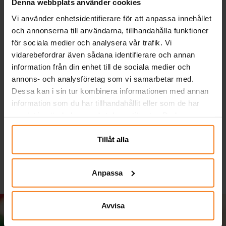
Denna webbplats använder cookies
Vi använder enhetsidentifierare för att anpassa innehållet
och annonserna till användarna, tillhandahålla funktioner
för sociala medier och analysera vår trafik. Vi
vidarebefordrar även sådana identifierare och annan
information från din enhet till de sociala medier och
annons- och analysföretag som vi samarbetar med.
Spiderman One Piece
Batman Comics,
Dessa kan i sin tur kombinera informationen med annan
Maskeraddräkt 7-8 år
Maskeraddräkt Barn 9-
M
information som du har tillhandahållit eller som de har
(122-128 cm)
10 år
samlat in när du har använt deras tjänster. Du kan
299,00 kr
349,00 kr
Pris
:
299,00 kr
Pris
:
349,00 kr
närsomhelst ändra ditt samtycke.
KÖP
GÅ TILL
Tillåt alla
Anpassa
Avvisa