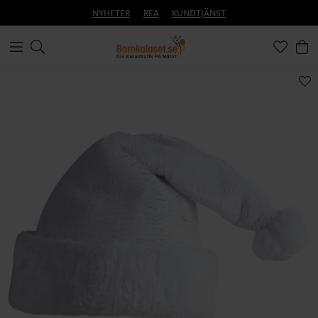
NYHETER
REA
KUNDTJÄNST