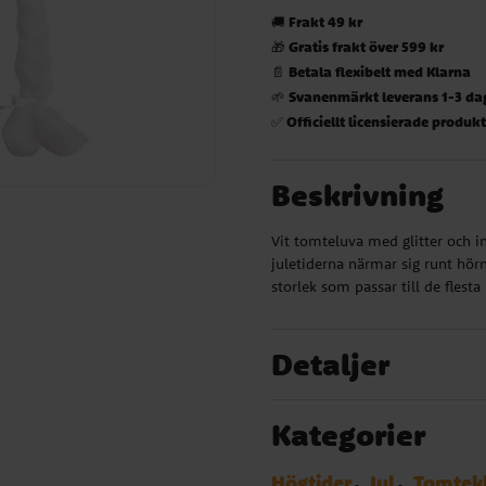
Frakt 49 kr
🚚
Gratis frakt över 599 kr
🎁
Betala flexibelt med Klarna
📄
Svanenmärkt leverans 1-3 da
🌱
Officiellt licensierade produk
✅
Beskrivning
Vit tomteluva med glitter och in
juletiderna närmar sig runt hör
storlek som passar till de flesta
Detaljer
Kategorier
Högtider
Jul
Tomtekl