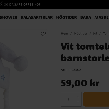
30 DAGARS ÖPPET KÖP
YSHOWER
KALASARTIKLAR
HÖGTIDER
BAKA
MASKE
Hem
Högtider
Jul
Tom
Vit tomte
barnstorl
Art nr:
22380
Pris
:
59,00 kr
59,00 kr