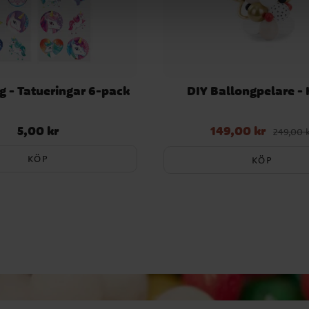
g - Tatueringar 6-pack
DIY Ballongpelare -
5,00 kr
149,00 kr
Pris
:
5,00 kr
Nuvarande pris
:
149,00 kr
Tid
249,00 
249,00 kr
KÖP
KÖP