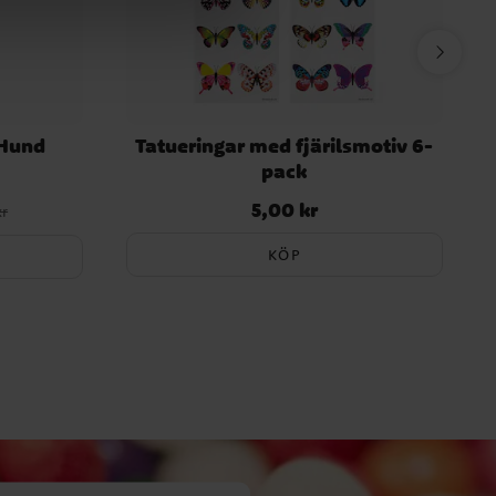
 Hund
Tatueringar med fjärilsmotiv 6-
pack
5,00 kr
igare pris
:
Pris
:
5,00 kr
kr
KÖP