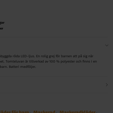
gar
ter
byggda röda LED-ljus. En rolig grej för barnen att på sig när
net. Tomteluvan är tillverkad av 100 % polyester och finns i en
 barn. Batteri medföljer.
äder för barn
Maskerad
Maskeradkläder