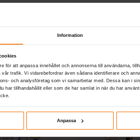
 Claus - Tomtedräkt 5-
Hermione Granger Tro
6 år
249,00 kr
59,00 kr
Pris
:
249,00 kr
Pris
:
59,00 kr
Information
KÖP
KÖP
cookies
Andra köpte även
e för att anpassa innehållet och annonserna till användarna, tillh
vår trafik. Vi vidarebefordrar även sådana identifierare och anna
nnons- och analysföretag som vi samarbetar med. Dessa kan i sin
har tillhandahållit eller som de har samlat in när du har använt
ycke.
Anpassa