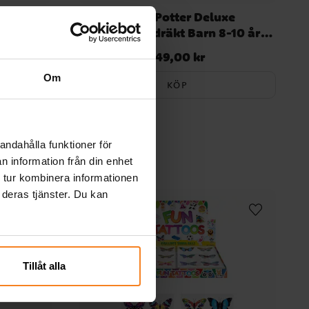
llstav
Harry Potter Deluxe
Maskeraddräkt Barn 8-10 år
(128-134 cm)
349,00 kr
Pris
:
349,00 kr
Om
KÖP
andahålla funktioner för
n information från din enhet
 tur kombinera informationen
 deras tjänster. Du kan
Tillåt alla