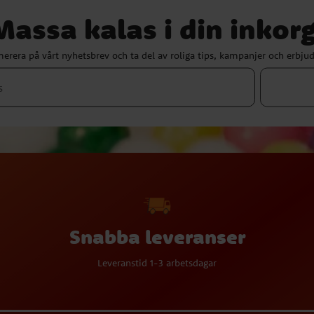
Massa kalas i din inkorg
erera på vårt nyhetsbrev och ta del av roliga tips, kampanjer och erbju
Snabba leveranser
Leveranstid 1-3 arbetsdagar