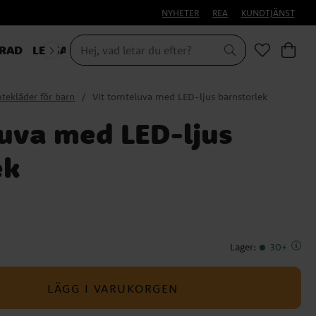
NYHETER
REA
KUNDTJÄNST
RAD
LEKSAKER & PRESENTER
tekläder för barn
Vit tomteluva med LED-ljus barnstorlek
luva med LED-ljus
ek
Lager
:
30+
LÄGG I VARUKORGEN