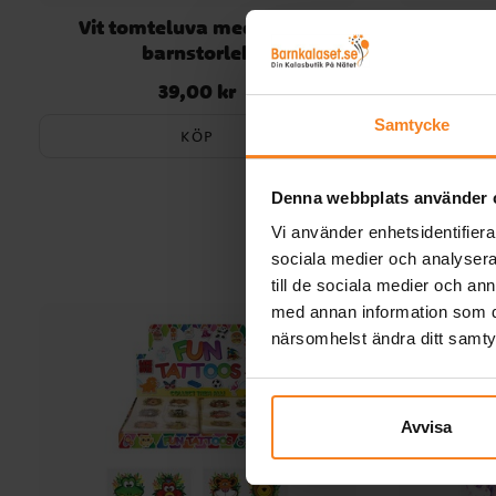
Vit tomteluva med glitter
Mrs Santa
barnstorlek
39,00 kr
Pris
:
39,00 kr
Samtycke
KÖP
Denna webbplats använder 
Vi använder enhetsidentifierar
sociala medier och analysera 
till de sociala medier och a
med annan information som du 
närsomhelst ändra ditt samt
Avvisa