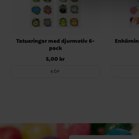
Tatueringar med djurmotiv 6-
Enhörnin
pack
5,00 kr
Pris
:
5,00 kr
KÖP