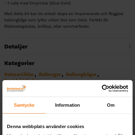
- 1 rulle med limprickar (Glue Dots)
Med detta kit kan du enkelt skapa en imponerande och färgglad
ballongbåge som lyfter vilken fest som helst. Perfekt för
födelsedagskalas, bröllop, eller sommarfester.
Detaljer
Kategorier
Kalasartiklar
Ballonger
Ballongbågar
Regnbågskalas
Relaterade produkter
Samtycke
Information
Om
Denna webbplats använder cookies