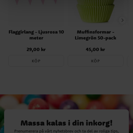
Flaggirlang - Ljusrosa 10
Muffinsformar -
meter
Limegrön 50-pack
29,00 kr
45,00 kr
Pris
:
29,00 kr
Pris
:
45,00 kr
KÖP
KÖP
Massa kalas i din inkorg!
Prenumerera på vårt nyhetsbrev och ta del av roliga tips,