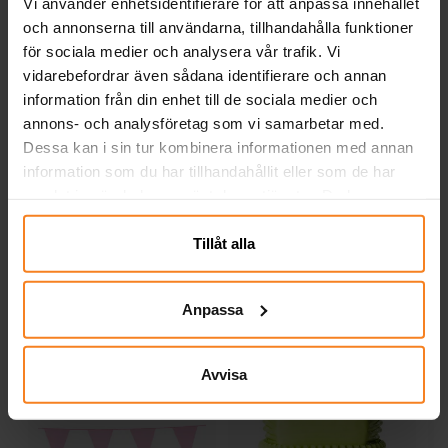
Vi använder enhetsidentifierare för att anpassa innehållet
och annonserna till användarna, tillhandahålla funktioner
för sociala medier och analysera vår trafik. Vi
vidarebefordrar även sådana identifierare och annan
information från din enhet till de sociala medier och
DIY Ballongbåge Baby
DIY Ballongbåge Baby
annons- och analysföretag som vi samarbetar med.
Blue
Pink
Dessa kan i sin tur kombinera informationen med annan
information som du har tillhandahållit eller som de har
299,00 kr
299,00 kr
Pris
:
299,00 kr
Pris
:
299,00 kr
samlat in när du har använt deras tjänster. Du kan
närsomhelst ändra ditt samtycke.
KÖP
KÖP
Tillåt alla
Andra köpte även
Anpassa
Avvisa