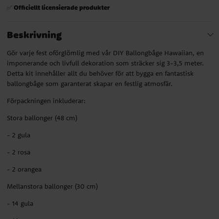
Officiellt licensierade produkter
✅
Beskrivning
Gör varje fest oförglömlig med vår DIY Ballongbåge Hawaiian, en
imponerande och livfull dekoration som sträcker sig 3-3,5 meter.
Detta kit innehåller allt du behöver för att bygga en fantastisk
ballongbåge som garanterat skapar en festlig atmosfär.
Förpackningen inkluderar:
Stora ballonger (48 cm)
- 2 gula
- 2 rosa
- 2 orangea
Mellanstora ballonger (30 cm)
- 14 gula