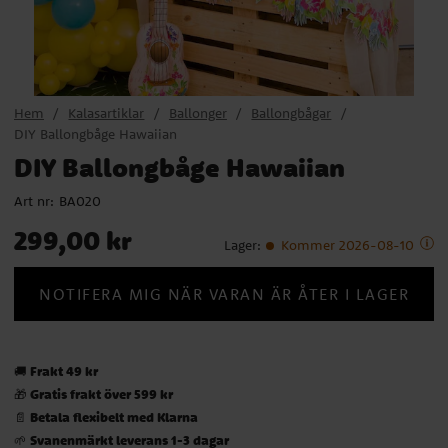
Hem
Kalasartiklar
Ballonger
Ballongbågar
DIY Ballongbåge Hawaiian
DIY Ballongbåge Hawaiian
Art nr:
BA020
Pris
:
299,00 kr
299,00 kr
Lager
:
Kommer 2026-08-10
NOTIFERA MIG NÄR VARAN ÄR ÅTER I LAGER
Frakt 49 kr
🚚
Gratis frakt över 599 kr
🎁
Betala flexibelt med Klarna
📄
Svanenmärkt leverans 1-3 dagar
🌱