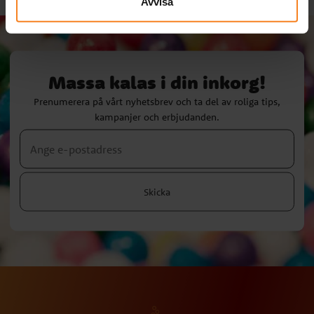
Avvisa
Massa kalas i din inkorg!
Prenumerera på vårt nyhetsbrev och ta del av roliga tips,
kampanjer och erbjudanden.
Skicka