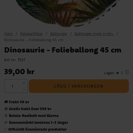
Hem
Kalasartiklar
Ballonger
Ballonger med motiv
Dinosaurie - Folieballong 45 cm
Dinosaurie - Folieballong 45 cm
Art nr:
7537
Pris
:
39,00 kr
39,00 kr
Lager
:
3
LÄGG I VARUKORGEN
Frakt 49 kr
🚚
Gratis frakt över 599 kr
🎁
Betala flexibelt med Klarna
📄
Svanenmärkt leverans 1-3 dagar
🌱
Officiellt licensierade produkter
✅