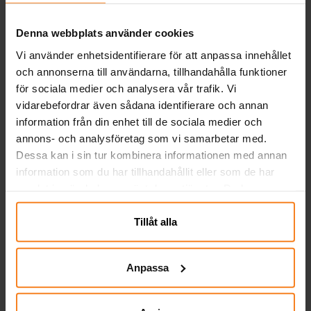
Denna webbplats använder cookies
Vi använder enhetsidentifierare för att anpassa innehållet
och annonserna till användarna, tillhandahålla funktioner
för sociala medier och analysera vår trafik. Vi
vidarebefordrar även sådana identifierare och annan
information från din enhet till de sociala medier och
annons- och analysföretag som vi samarbetar med.
Dessa kan i sin tur kombinera informationen med annan
information som du har tillhandahållit eller som de har
Dinosaurie - Kalaspåsar
Dinosaurie - Servetter
samlat in när du har använt deras tjänster. Du kan
i papper 10-pack
20-pack
närsomhelst ändra ditt samtycke.
49,00 kr
39,00 kr
Pris
:
49,00 kr
Pris
:
39,00 kr
Tillåt alla
KÖP
KÖP
Anpassa