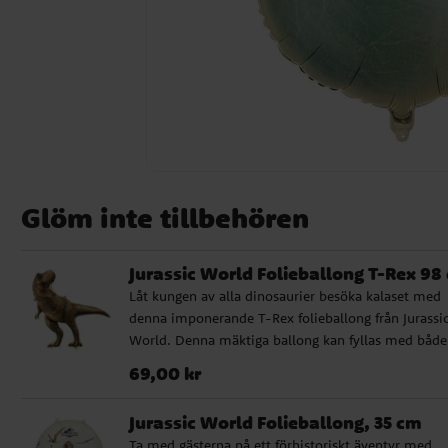
Glöm inte tillbehören
Jurassic World Folieballong T-Rex 98
Låt kungen av alla dinosaurier besöka kalaset med
denna imponerande T-Rex folieballong från Jurassi
World. Denna mäktiga ballong kan fyllas med både 
och helium, och tack vare den självslutande ventile
Pris
:
69,00 kr
69,00 kr
den enkel att hantera. Ett praktiskt sugrör för
uppblåsning med luft medföljer, så du snabbt kan f
Jurassic World Folieballong, 35 cm
din T-Rex redo för fest. När den är uppblåst mäter 
Ta med gästerna på ett förhistoriskt äventyr med