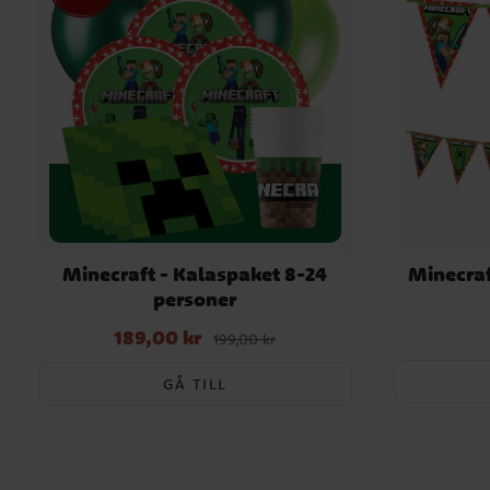
Minecraft - Kalaspaket 8-24
Minecraf
personer
189,00 kr
Nuvarande pris
:
189,00 kr
Tidigare pris
:
199,00 kr
199,00 kr
GÅ TILL