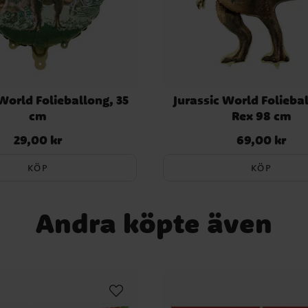
 World Folieballong, 35
Jurassic World Folieba
cm
Rex 98 cm
29,00 kr
69,00 kr
Pris
:
29,00 kr
Pris
:
69,00 kr
KÖP
KÖP
Andra köpte även