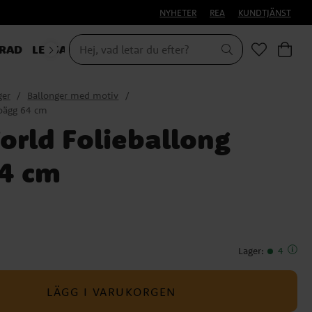
NYHETER
REA
KUNDTJÄNST
RAD
LEKSAKER & PRESENTER
ger
Ballonger med motiv
noägg 64 cm
orld Folieballong
4 cm
Lager
:
4
LÄGG I VARUKORGEN