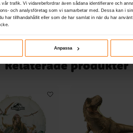
vår trafik. Vi vidarebefordrar även sådana identifierare och anna
val
KÖP
-ö
nnons- och analysföretag som vi samarbetar med. Dessa kan i sin
har tillhandahållit eller som de har samlat in när du har använt
öna
ycke.
i
t
 och
Anpassa
Relaterade produkter