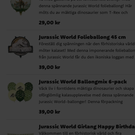
cirka 92 x 98 cm, vilket gör den till en riktig mittpu
denna spännande Jurassic World folieballong! Här
på kalaset.
möts du av mäktiga dinosaurier som T-Rex och
flygande Pteranodoner, redo att väcka kalaset till liv
Pris
:
29,00 kr
29,00 kr
Denna imponerande Jurassic World folieballong är
designad för att fyllas med antingen luft eller heli
Jurassic World Folieballong 45 cm
och har en praktisk självslutande ventil. Ett sugrör f
Föreställ dig spänningen när den förhistoriska värl
enkel uppblåsning medföljer, så du snabbt kan få d
möter kalaset! Med denna imponerande folieballo
redo för firandet. Uppblåst mäter ballongen cirka 3
från Jurassic World får du den ikoniska loggan med
cm i diameter.
Rex-skelettet att sväva över festen. Folieballongen
Pris
:
39,00 kr
39,00 kr
fyllas med antingen luft eller helium, och den prakt
självslutande ventilen gör uppblåsningen enkel. För
Jurassic World Ballongmix 6-pack
bekvämlighet ingår ett sugrör för uppblåsning. När
Väck liv i forntidens mäktiga dinosaurier och skapa
ballongen är uppblåst mäter den cirka 45 x 37 cm, 
oförglömlig kalasupplevelse med dessa spännande
perfekt storlek för att märkas på kalaset.
Jurassic World-ballonger! Denna förpackning
innehåller 6 ballonger med en mix av designs: någr
Pris
:
39,00 kr
39,00 kr
pryds av den ikoniska Jurassic World-logotypen,
medan andra har detaljerade silhuetter av olika
Jurassic World Girlang Happy Birthd
dinosaurier som T-Rex, Triceratops och Pterodactyl 
Välkommen till en förhistorisk värld och fira
nyanser av mörkgrönt, ljusgrönt och gräddvitt. Varj