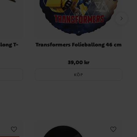
llong T-
Transformers Folieballong 46 cm
39,00 kr
Pris
:
39,00 kr
KÖP