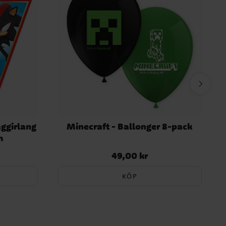
aggirlang
Minecraft - Ballonger 8-pack
m
49,00 kr
Pris
:
49,00 kr
KÖP