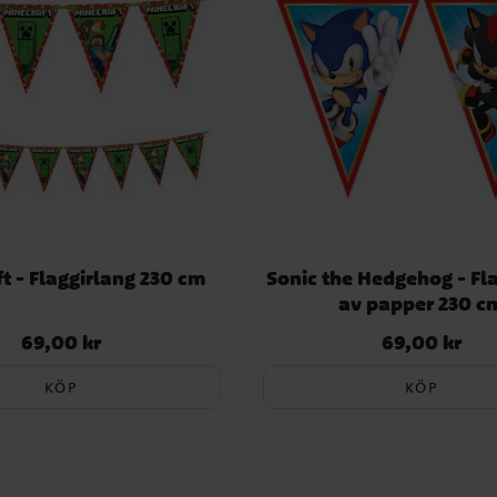
t - Flaggirlang 230 cm
Sonic the Hedgehog - Fl
av papper 230 c
69,00 kr
69,00 kr
Pris
:
69,00 kr
Pris
:
69,00 kr
KÖP
KÖP