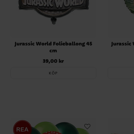
Jurassic World Folieballong 45
Jurassic
cm
39,00 kr
Pris
:
39,00 kr
KÖP