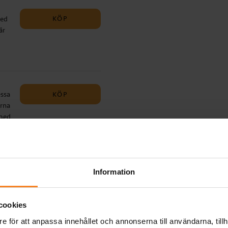
KÖP
med
är
KÖP
essa
erna
t
 med
ter
står
är
KÖP
ed
Information
lse
ter
cookies
och
e för att anpassa innehållet och annonserna till användarna, tillh