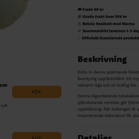
Frakt 49 kr
🚚
Gratis frakt över 599 kr
🎁
Betala flexibelt med Klarna
📄
Svanenmärkt leverans 1-3 da
🌱
Officiellt licensierade produk
✅
Beskrivning
Kolla in denna spännande folieb
äventyrlig upptäcktsfärd. Ett my
 cm
vaksamt öga och en kraftig klo.
KÖP
Denna iögonfallande folieballon
c
självslutande ventilen gör fyllni
luft
uppblåsning. När ballongen är u
n är
imponerande dekoration för alla
å
den
Detaljer
KÖP