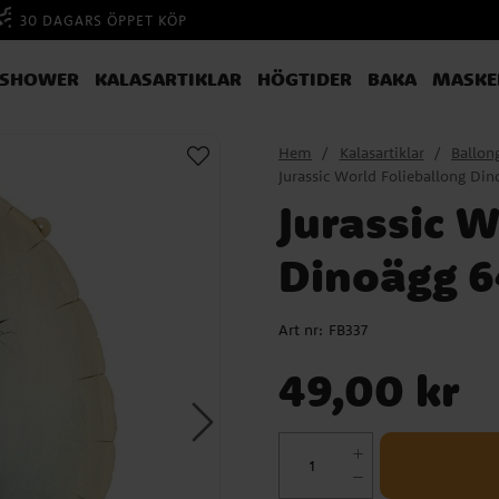
30 DAGARS ÖPPET KÖP
YSHOWER
KALASARTIKLAR
HÖGTIDER
BAKA
MASKE
Hem
Kalasartiklar
Ballon
Jurassic World Folieballong Di
Jurassic W
Dinoägg 6
Art nr:
FB337
Pris
:
49,00 kr
49,00 kr