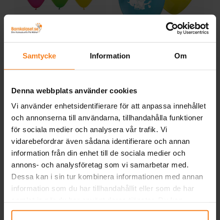
Aloha Ballonger 6-pack
Ariel Ballonger 8-pack
Samtycke
Information
Om
29,00 kr
49,00 kr
Pris
:
29,00 kr
Pris
:
49,00 kr
Denna webbplats använder cookies
KÖP
KÖP
Vi använder enhetsidentifierare för att anpassa innehållet
och annonserna till användarna, tillhandahålla funktioner
Andra köpte även
för sociala medier och analysera vår trafik. Vi
vidarebefordrar även sådana identifierare och annan
information från din enhet till de sociala medier och
annons- och analysföretag som vi samarbetar med.
Dessa kan i sin tur kombinera informationen med annan
information som du har tillhandahållit eller som de har
samlat in när du har använt deras tjänster. Du kan
närsomhelst ändra ditt samtycke.