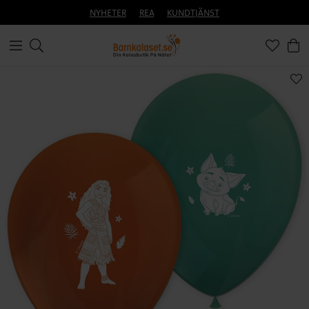
NYHETER
REA
KUNDTJÄNST