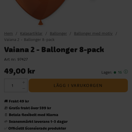
Hem
Kalasartiklar
Ballonger
Ballonger med motiv
Vaiana 2 - Ballonger 8-pack
Vaiana 2 - Ballonger 8-pack
Art nr:
97427
Pris
:
49,00 kr
49,00 kr
Lager
:
16
LÄGG I VARUKORGEN
Frakt 49 kr
🚚
Gratis frakt över 599 kr
🎁
Betala flexibelt med Klarna
📄
Svanenmärkt leverans 1-3 dagar
🌱
Officiellt licensierade produkter
✅