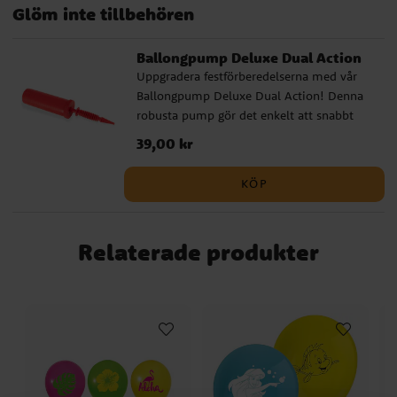
Glöm inte tillbehören
Ballongpump Deluxe Dual Action
Uppgradera festförberedelserna med vår
Ballongpump Deluxe Dual Action! Denna
robusta pump gör det enkelt att snabbt
blåsa upp många ballonger och den
Pris
39,00 kr
:
39,00 kr
kommer i olika färger som säljs
osorterade. Oavsett om det är barnkalas,
KÖP
babyshower eller andra speciella tillfällen,
är vår ballongpump det perfekta valet.
Relaterade produkter