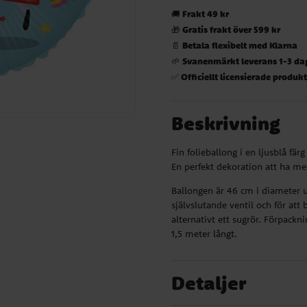
Frakt 49 kr
🚚
Gratis frakt över 599 kr
🎁
Betala flexibelt med Klarna
📄
Svanenmärkt leverans 1-3 da
🌱
Officiellt licensierade produk
✅
Beskrivning
Fin folieballong i en ljusblå fä
En perfekt dekoration att ha med
Ballongen är 46 cm i diameter u
självslutande ventil och för at
alternativt ett sugrör. Förpackn
1,5 meter långt.
Detaljer