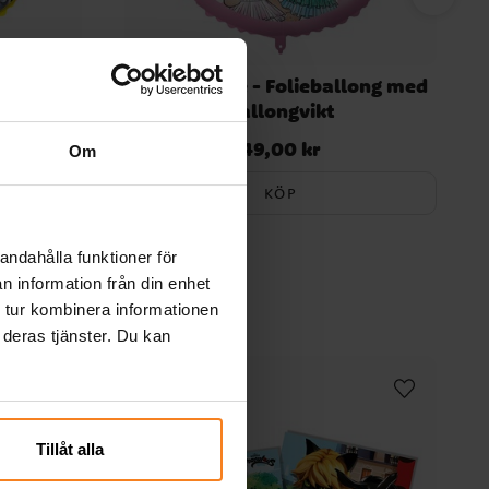
ng med
LOL Surprise - Folieballong med
ballongvikt
49,00 kr
Pris
:
49,00 kr
Om
KÖP
andahålla funktioner för
n information från din enhet
 tur kombinera informationen
 deras tjänster. Du kan
Tillåt alla