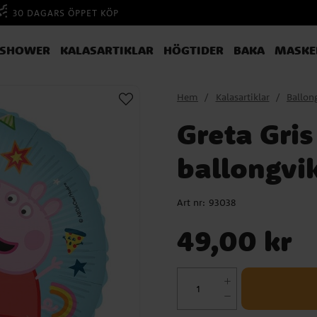
30 DAGARS ÖPPET KÖP
YSHOWER
KALASARTIKLAR
HÖGTIDER
BAKA
MASKE
Hem
Kalasartiklar
Ballon
Greta Gris
ballongvi
Art nr:
93038
Pris
:
49,00 kr
49,00 kr