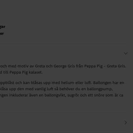
gar
ter
rg och med motiv av Greta och George Gris från Peppa Pig - Greta Gris.
 till Peppa Pig kalaset.
ppblåst och kan blåsas upp med helium eller luft. Ballongen har en
t blåsa upp den med vanlig luft så behöver du en ballongpump,
ingen inkluderar även en ballongvikt, sugrör och ett snöre som är ca