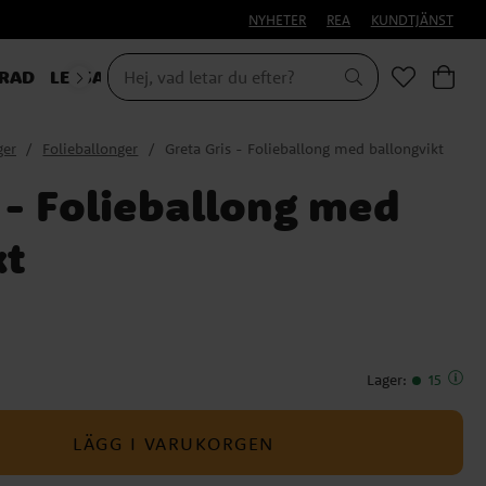
NYHETER
REA
KUNDTJÄNST
RAD
LEKSAKER & PRESENTER
ger
Folieballonger
Greta Gris - Folieballong med ballongvikt
 - Folieballong med
kt
Lager
:
15
LÄGG I VARUKORGEN