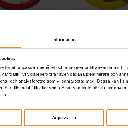
ol - Folieballong med
Batman - Folieballo
ballongvikt
ballongvikt
49,00 kr
49,00 kr
Pris
:
49,00 kr
Pris
:
49,00 kr
Information
KÖP
KÖP
cookies
e för att anpassa innehållet och annonserna till användarna, tillh
Andra köpte även
vår trafik. Vi vidarebefordrar även sådana identifierare och anna
nnons- och analysföretag som vi samarbetar med. Dessa kan i sin
har tillhandahållit eller som de har samlat in när du har använt
ycke.
Anpassa