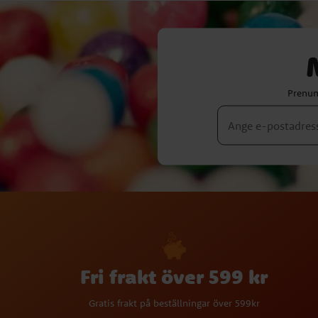
Prenum
Fri frakt över 599 kr
Gratis frakt på beställningar över 599kr