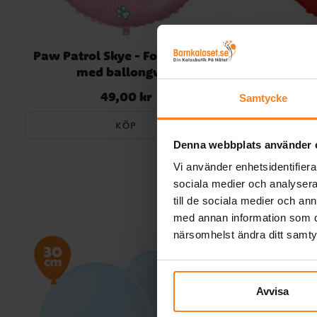
Paw Patrol Skye - Folieballong
Paw Patr
med ballongvikt
49,00 kr
Pris
:
49,00 kr
Samtycke
KÖP
Denna webbplats använder 
Vi använder enhetsidentifierar
sociala medier och analysera 
till de sociala medier och a
med annan information som du 
närsomhelst ändra ditt samt
Avvisa