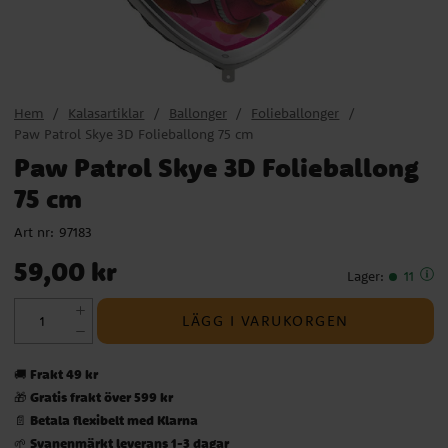
Hem
Kalasartiklar
Ballonger
Folieballonger
Paw Patrol Skye 3D Folieballong 75 cm
Paw Patrol Skye 3D Folieballong
75 cm
Art nr:
97183
Pris
:
59,00 kr
59,00 kr
Lager
:
11
LÄGG I VARUKORGEN
Frakt 49 kr
🚚
Gratis frakt över 599 kr
🎁
Betala flexibelt med Klarna
📄
Svanenmärkt leverans 1-3 dagar
🌱