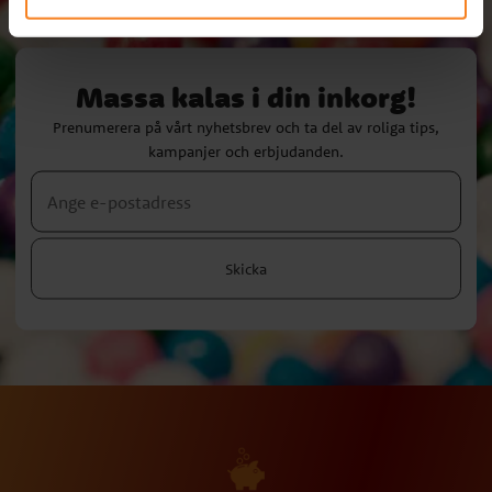
Massa kalas i din inkorg!
Prenumerera på vårt nyhetsbrev och ta del av roliga tips,
kampanjer och erbjudanden.
Skicka