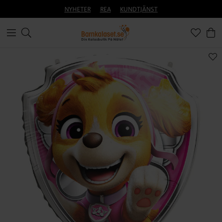
NYHETER
REA
KUNDTJÄNST