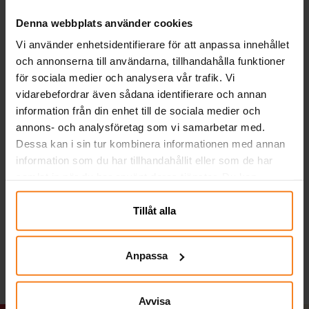
Denna webbplats använder cookies
Vi använder enhetsidentifierare för att anpassa innehållet
och annonserna till användarna, tillhandahålla funktioner
för sociala medier och analysera vår trafik. Vi
vidarebefordrar även sådana identifierare och annan
information från din enhet till de sociala medier och
annons- och analysföretag som vi samarbetar med.
Dessa kan i sin tur kombinera informationen med annan
Ballonger - Röda 10-
Paw Patrol Skye -
Pa
information som du har tillhandahållit eller som de har
pack
Kalaspaket 8-16
samlat in när du har använt deras tjänster. Du kan
personer
närsomhelst ändra ditt samtycke.
29,00 kr
199,00 kr
Pris
:
29,00 kr
Pris
:
199,00 kr
Tillåt alla
KÖP
GÅ TILL
Anpassa
Avvisa