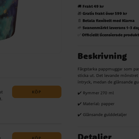
Frakt 49 kr
🚚
Gratis frakt över 599 kr
🎁
Betala flexibelt med Klarna
📄
Svanenmärkt leverans 1-3 da
🌱
Officiellt licensierade produk
✅
Beskrivning
Färgstarka pappmuggar som passa
sticka ut. Det levande mönstret i
intryck, medan de glänsande gul
KÖP
st
✔️ Rymmer 270 ml
t.
✔️ Material: papper
ar
✔️ Glänsande gulddetaljer
 cm
Detaljer
KÖP
t