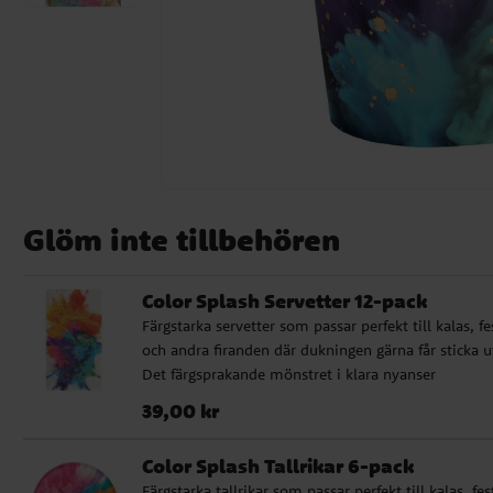
Glöm inte tillbehören
Color Splash Servetter 12-pack
Färgstarka servetter som passar perfekt till kalas, fe
och andra firanden där dukningen gärna får sticka u
Det färgsprakande mönstret i klara nyanser
tillsammans med de glänsande gulddetaljerna skap
Pris
:
39,00 kr
39,00 kr
ett livfullt och dekorativt uttryck. ✔️ Mått: 33 x 40
utvikta ✔️ Material: 3-lagers papper ✔️ Glänsande
Color Splash Tallrikar 6-pack
gulddetaljer
Färgstarka tallrikar som passar perfekt till kalas, fes