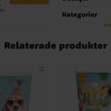
t.
ått,
Kategorier
vt
om
Kal
:
Relaterade produkter