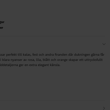
gar
ter
r perfekt till kalas, fest och andra firanden där dukningen gärna får
 klara nyanser av rosa, lila, blått och orange skapar ett uttrycksfullt
ddetaljerna ger en extra elegant känsla.