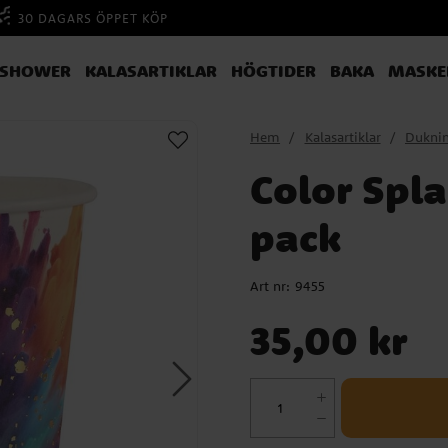
30 DAGARS ÖPPET KÖP
YSHOWER
KALASARTIKLAR
HÖGTIDER
BAKA
MASKE
Hem
Kalasartiklar
Dukni
Color Spl
pack
Art nr:
9455
Pris
:
35,00 kr
35,00 kr