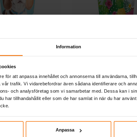
og Pappmuggar 6-pack
Aloha Pappmuggar 8
Information
25,00 kr
29,00 kr
Pris
:
25,00 kr
Pris
:
29,00 kr
KÖP
KÖP
cookies
e för att anpassa innehållet och annonserna till användarna, tillh
Andra köpte även
vår trafik. Vi vidarebefordrar även sådana identifierare och anna
nnons- och analysföretag som vi samarbetar med. Dessa kan i sin
har tillhandahållit eller som de har samlat in när du har använt
ycke.
Anpassa