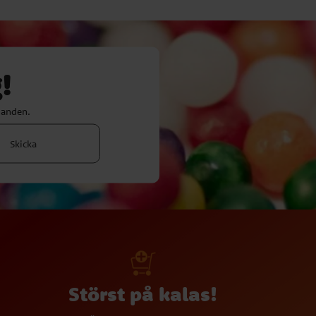
!
danden.
Skicka
Störst på kalas!