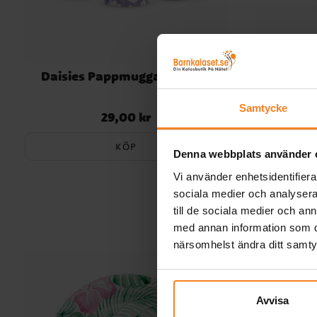
Daisies Pappmuggar 8-pack
Party D
Samtycke
29,00 kr
Pris
:
29,00 kr
KÖP
Denna webbplats använder 
Vi använder enhetsidentifierar
sociala medier och analysera 
till de sociala medier och a
med annan information som du 
närsomhelst ändra ditt samt
Avvisa