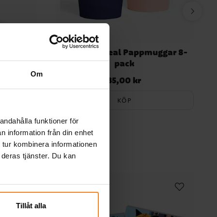
-pack
Gender Reveal Pappmuggar 8-
pack
Om
35,00 kr
Pris
:
35,00 kr
KÖP
andahålla funktioner för
n information från din enhet
 tur kombinera informationen
 deras tjänster. Du kan
Tillåt alla