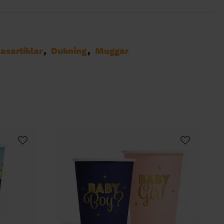
asartiklar
Dukning
Muggar