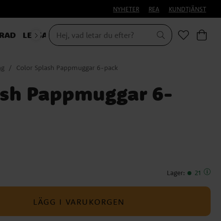
NYHETER
REA
KUNDTJÄNST
RAD
LEKSAKER & PRESENTER
ng
Color Splash Pappmuggar 6-pack
ash Pappmuggar 6-
Lager
:
21
LÄGG I VARUKORGEN