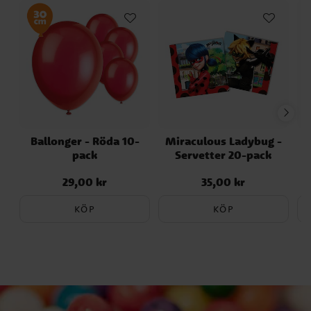
Ballonger - Röda 10-
Miraculous Ladybug -
A
pack
Servetter 20-pack
29,00 kr
35,00 kr
Pris
:
29,00 kr
Pris
:
35,00 kr
KÖP
KÖP