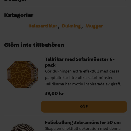
Kategorier
Kalasartiklar
Dukning
Muggar
Glöm inte tillbehören
Tallrikar med Safarimönster 6-
pack
Gör dukningen extra effektfull med dessa
papptallrikar i tre olika safarimönster.
Tallrikarna har motiv inspirerade av giraff,
leopard och zebra och passar perfekt till
Pris
39,00 kr
:
39,00 kr
djungelkalas, safarikalas eller en fest med
djurtema. Tallrikarna är ca 23 cm i
KÖP
diameter och passar bra till tårta, snacks
eller lättare mat. De är tillverkade av FSC-
Folieballong Zebramönster 50 cm
certifierat papper och blir en fin bas för en
Skapa en effektfull dekoration med denna
färgstark dukning med safarikänsla. ✓