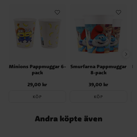
x 180 cm ✓ Material: polyester- och
bomullsblandning ✓ Passar till safarikalas
och djungeltema
Minions Pappmuggar 6-
Smurfarna Pappmuggar
K
pack
8-pack
29,00 kr
39,00 kr
Pris
:
29,00 kr
Pris
:
39,00 kr
KÖP
KÖP
Andra köpte även