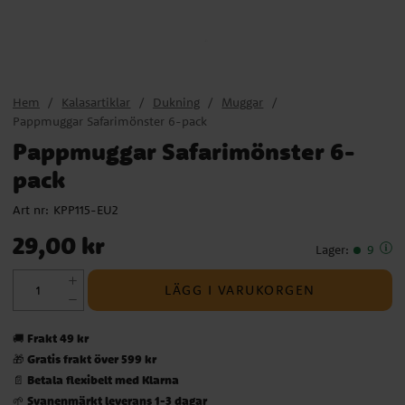
Hem
Kalasartiklar
Dukning
Muggar
Pappmuggar Safarimönster 6-pack
Pappmuggar Safarimönster 6-
pack
Art nr:
KPP115-EU2
Pris
:
29,00 kr
29,00 kr
Lager
:
9
LÄGG I VARUKORGEN
Frakt 49 kr
🚚
Gratis frakt över 599 kr
🎁
Betala flexibelt med Klarna
📄
Svanenmärkt leverans 1-3 dagar
🌱