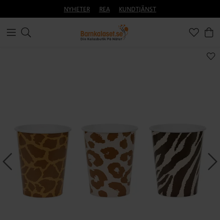
NYHETER
REA
KUNDTJÄNST