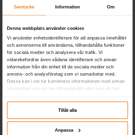
cm
Samtycke
Information
Om
Färgsprakande plastduk med häftiga
motiv från Hot Wheels. Perfekt för att
sätta fart på kalasstämningen och skapa
en racinginspirerad dukning. Bordsduken
Denna webbplats använder cookies
Pris
69,00 kr
:
69,00 kr
mäter 120 x 180 cm och passar de flesta
Vi använder enhetsidentifierare för att anpassa innehållet
bord.
KÖP
och annonserna till användarna, tillhandahålla funktioner
för sociala medier och analysera vår trafik. Vi
vidarebefordrar även sådana identifierare och annan
Hot Wheels - Servetter 20-pack
information från din enhet till de sociala medier och
20 st. snygga servetter med actionfyllda
motiv från Hot Wheels, där du möter
annons- och analysföretag som vi samarbetar med.
häftiga bilar redo för nya lopp. Perfekta
Dessa kan i sin tur kombinera informationen med annan
för att skapa en fartfylld och spännande
information som du har tillhandahållit eller som de har
Pris
39,00 kr
:
39,00 kr
stämning på kalaset. Servetterna har 2
samlat in när du har använt deras tjänster. Du kan
lager och är ca 33 x 33 cm stora när de
närsomhelst ändra ditt samtycke.
KÖP
är utvikta.
Tillåt alla
Hot Wheels - Pappmuggar 8-pack
8 st. pappmuggar med coola motiv från
Anpassa
Hot Wheels. Muggarna är ca 10 cm