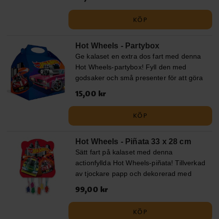
snacks på ett racingkalas. Säljs styckvis.
KÖP
Hot Wheels - Partybox
Ge kalaset en extra dos fart med denna
Hot Wheels-partybox! Fyll den med
godsaker och små presenter för att göra
kalaset oförglömligt. Enkel att vika ihop,
Pris
15,00 kr
:
15,00 kr
tillverkad av papp och har måtten 20 x
16 cm. Säljs styckvis.
KÖP
Hot Wheels - Piñata 33 x 28 cm
Sätt fart på kalaset med denna
actionfyllda Hot Wheels-piñata! Tillverkad
av tjockare papp och dekorerad med
coola bilmotiv på båda sidor. De
Pris
99,00 kr
:
99,00 kr
hängande snörena gör det enkelt och
spännande för barnen att dra fram
KÖP
innehållet. Ett prisvänligt val för små