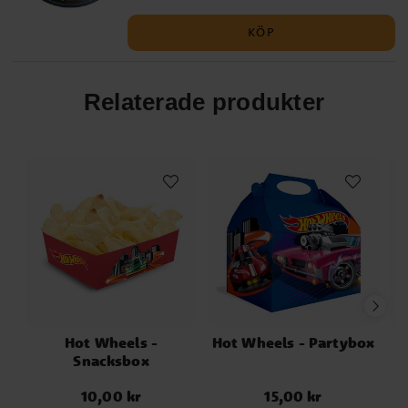
för att göra racertemat komplett!
KÖP
Relaterade produkter
Hot Wheels -
Hot Wheels - Partybox
Snacksbox
10,00 kr
15,00 kr
Pris
:
10,00 kr
Pris
:
15,00 kr