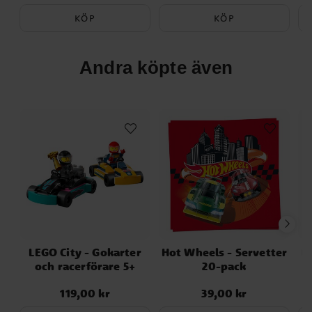
KÖP
KÖP
Andra köpte även
LEGO City - Gokarter
Hot Wheels - Servetter
H
och racerförare 5+
20-pack
119,00 kr
39,00 kr
Pris
:
119,00 kr
Pris
:
39,00 kr