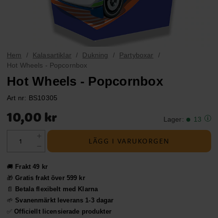
Hem
Kalasartiklar
Dukning
Partyboxar
Hot Wheels - Popcornbox
Hot Wheels - Popcornbox
Art nr:
BS10305
Pris
:
10,00 kr
10,00 kr
Lager
:
13
LÄGG I VARUKORGEN
🚚
Frakt 49 kr
🎁
Gratis frakt över 599 kr
📄
Betala flexibelt med Klarna
🌱
Svanenmärkt leverans 1-3 dagar
✅
Officiellt licensierade produkter