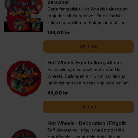
personer
Detta fantastiska Hot Wheels kalaspaket
erbjuder allt du behöver för ett fartfyllt
kalas i racerbiltema. Paketet innehåller
Hot Wheels tallrikar (23 cm), Hot Wheels
Pris
189,00 kr
:
189,00 kr
pappmuggar (200 ml) och Hot Wheels
servetter (33 x 33 cm) för 8 eller 16
GÅ TILL
personer. Dessutom innehåller paketet
10 röda ballonger och 10 svarta
Hot Wheels Folieballong 46 cm
ballonger som skapar en festlig
Folieballong med coolt motiv från Hot
atmosfär, samt en svart plastduk (137 x
Wheels. Ballongen är 46 cm när den är
274 cm). Komplettera gärna ditt Hot
uppblåst och kan blåsas upp med helium
Wheels kalaspaket med kalaspåsar,
eller luft. Ballongen har en självslutande
partyboxar, godis, småleksaker och Hot
Pris
49,00 kr
:
49,00 kr
ventil och för att blåsa upp den med
Wheels dekorationer. Gör kalaset
vanlig luft så behöver du en
komplett med våra spännande
GÅ TILL
ballongpump, alternativt ett sugrör.
baktillbehör för att skapa det perfekta
Hot Wheels temakalaset.
Hot Wheels - Dekoration i Frigolit
Tuff dekoration i frigolit med motiv från
Hot Wheels – en perfekt detalj för att