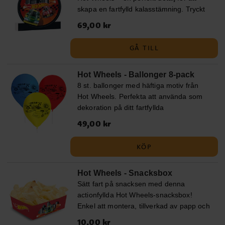
skapa en fartfylld kalasstämning. Tryckt
bild på stadig frigolit gör den enkel att
Pris
69,00 kr
:
69,00 kr
placera på bord eller hylla. Kan lutas mot
en vägg eller annat stöd. Mått: 28,5 x
GÅ TILL
26,5 cm.
Hot Wheels - Ballonger 8-pack
8 st. ballonger med häftiga motiv från
Hot Wheels. Perfekta att använda som
dekoration på ditt fartfyllda
födelsedagskalas. Ballongerna blir ca 30
Pris
49,00 kr
:
49,00 kr
cm i diameter när de är uppblåsta och
kan fyllas med både luft och helium. Vid
KÖP
uppblåsning med luft rekommenderar vi
att du använder en ballongpump.
Hot Wheels - Snacksbox
Sätt fart på snacksen med denna
actionfyllda Hot Wheels-snacksbox!
Enkel att montera, tillverkad av papp och
med måtten 15 x 11 x 6 cm – perfekt för
Pris
10,00 kr
:
10,00 kr