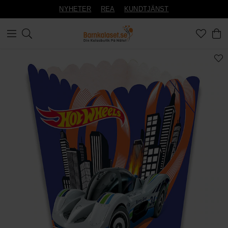
NYHETER
REA
KUNDTJÄNST