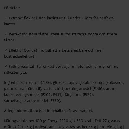
Fördelar:
✓ Extremt flexibel: Kan kavlas ut till under 2 mm för perfekta
kanter.
✓ Perfekt för stora tårtor: Idealisk för att täcka högre och större
tårtor.
✓ Effektiv: Gör det möjligt att arbeta snabbare och mer
kostnadseffektivt.
✓ Felfria resultat: Tar enkelt bort ojämnheter och lämnar en fin,
silkeslen yta.
Ingredienser: Socker (75%), glukossirap, vegetabilisk olja (kokosnöt,
palm kärna [härdad]), vatten, förtjockningsmedel (E466), arom,
konserveringsmedel (E202, E433), färgämne (E129),
surhetsreglerande medel (E330).
Allergiinformation: Kan innehålla spår av mandel.
Näringsvärde per 100 g: Energi 2220 kJ / 530 kcal | Fett 27 g varav
mättat fett 25 g | Kolhydrater 70 g varav socker 55 g | Protein 2,2 g |