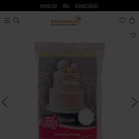
NYHETER
REA
KUNDTJÄNST