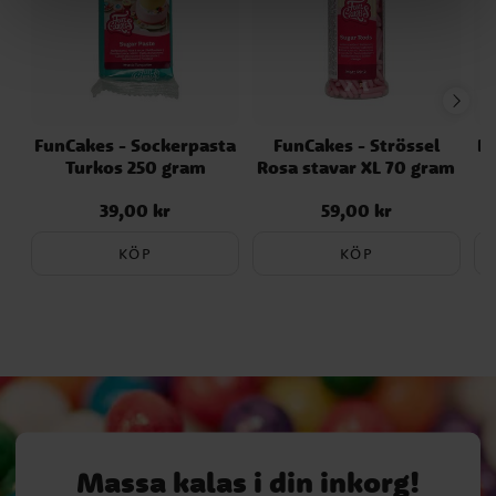
FunCakes - Sockerpasta
FunCakes - Strössel
Fu
Turkos 250 gram
Rosa stavar XL 70 gram
39,00 kr
59,00 kr
Pris
:
39,00 kr
Pris
:
59,00 kr
KÖP
KÖP
Massa kalas i din inkorg!