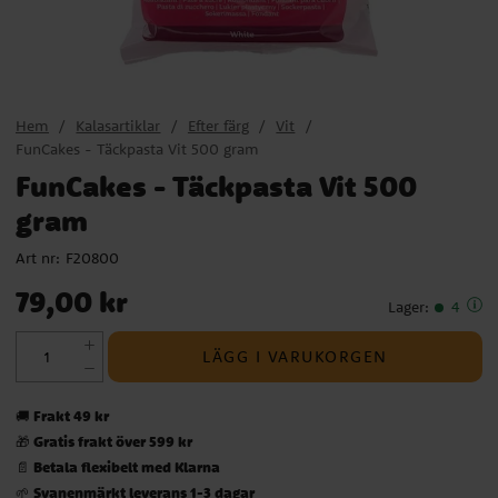
Hem
Kalasartiklar
Efter färg
Vit
FunCakes - Täckpasta Vit 500 gram
FunCakes - Täckpasta Vit 500
gram
Art nr:
F20800
Pris
:
79,00 kr
79,00 kr
Lager
:
4
LÄGG I VARUKORGEN
Frakt 49 kr
🚚
Gratis frakt över 599 kr
🎁
Betala flexibelt med Klarna
📄
Svanenmärkt leverans 1-3 dagar
🌱