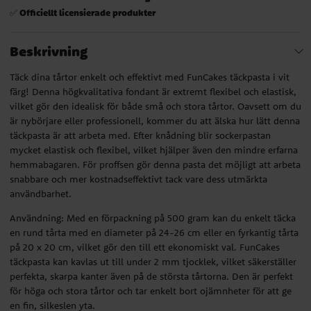
Officiellt licensierade produkter
✅
Beskrivning
Täck dina tårtor enkelt och effektivt med FunCakes täckpasta i vit
färg! Denna högkvalitativa fondant är extremt flexibel och elastisk,
vilket gör den idealisk för både små och stora tårtor. Oavsett om du
är nybörjare eller professionell, kommer du att älska hur lätt denna
täckpasta är att arbeta med. Efter knådning blir sockerpastan
mycket elastisk och flexibel, vilket hjälper även den mindre erfarna
hemmabagaren. För proffsen gör denna pasta det möjligt att arbeta
snabbare och mer kostnadseffektivt tack vare dess utmärkta
användbarhet.
Användning: Med en förpackning på 500 gram kan du enkelt täcka
en rund tårta med en diameter på 24-26 cm eller en fyrkantig tårta
på 20 x 20 cm, vilket gör den till ett ekonomiskt val. FunCakes
täckpasta kan kavlas ut till under 2 mm tjocklek, vilket säkerställer
perfekta, skarpa kanter även på de största tårtorna. Den är perfekt
för höga och stora tårtor och tar enkelt bort ojämnheter för att ge
en fin, silkeslen yta.