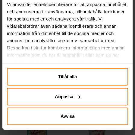
Vi använder enhetsidentifierare för att anpassa innehållet
och annonserna till användarna, tillhandahålla funktioner
för sociala medier och analysera vår trafik. Vi
vidarebefordrar även sådana identifierare och annan
information från din enhet till de sociala medier och
annons- och analysföretag som vi samarbetar med.
FunCakes - Täckpasta
FunCakes - Täckpasta
Dessa kan i sin tur kombinera informationen med annan
Svart 500 gram
Röd 500 gram
information som du har tillhandahållit eller som de har
79,00 kr
79,00 kr
Pris
:
79,00 kr
Pris
:
79,00 kr
samlat in när du har använt deras tjänster. Du kan
närsomhelst ändra ditt samtycke.
KÖP
KÖP
Tillåt alla
Andra köpte även
Anpassa
Avvisa