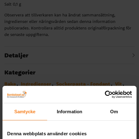
Salt 0,1 g
Observera att tillverkaren kan ha ändrat sammansättning,
ingredienser eller näringsvärden sedan denna information
publicerades. Kontrollera alltid produktens originalförpackning för
de senaste uppgifterna.
Detaljer
Kategorier
Baka
Ingredienser
Sockerpasta - Fondant
Vit
FunCakes
Relaterade produkter
Samtycke
Information
Om
Denna webbplats använder cookies