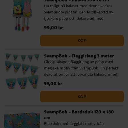
Ha roligt på kalaset med denna vackra
SvampBob-piñata! Den är tillverkad av
tjockare papp och dekorerad med
färgglada motiv från SvamBob. De
Pris
99,00 kr
:
99,00 kr
hängande snörena gör det enkelt och
spännande för barnen att dra fram
KÖP
innehållet. Ett prisvänligt val för små fans
av SvamBob!
SvampBob - Flaggirlang 3 meter
Färgsprakande flaggirlang av papp med
magiska motiv från SvampBob. En perfekt
dekoration för att förvandla kalasrummet
till en förtrollande undervattensvärld, full
Pris
59,00 kr
:
59,00 kr
av vänskap och glädje. Girlangen är cirka 3
meter lång och varje vimpel är cirka 24,5
KÖP
cm hög.
SvampBob - Bordsduk 120 x 180
cm
Plastduk med färgglatt motiv från