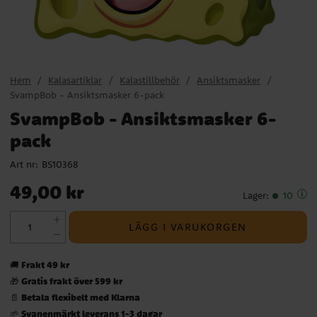
Hem
Kalasartiklar
Kalastillbehör
Ansiktsmasker
SvampBob - Ansiktsmasker 6-pack
SvampBob - Ansiktsmasker 6-
pack
Art nr:
BS10368
Pris
:
49,00 kr
49,00 kr
Lager
:
10
LÄGG I VARUKORGEN
Frakt 49 kr
🚚
Gratis frakt över 599 kr
🎁
Betala flexibelt med Klarna
📄
Svanenmärkt leverans 1-3 dagar
🌱