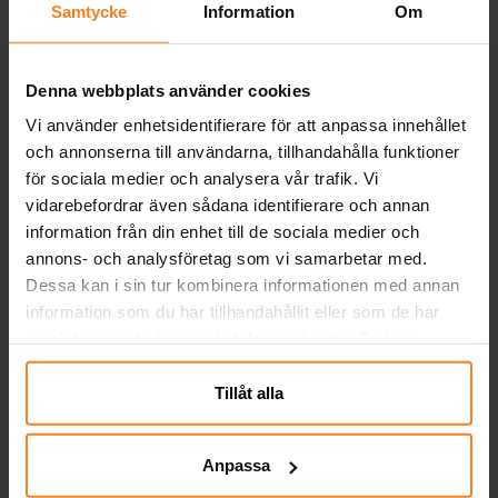
Samtycke
Information
Om
eller dryck på ett färgsprakande barnkalas!
Pris
39,00 kr
:
39,00 kr
KÖP
Denna webbplats använder cookies
Vi använder enhetsidentifierare för att anpassa innehållet
SvampBob - Assietter 8-pack
och annonserna till användarna, tillhandahålla funktioner
8 st. assietter med SvampBob och hans
för sociala medier och analysera vår trafik. Vi
vänner i härliga färger. De är tillverkade av
vidarebefordrar även sådana identifierare och annan
papp och har en diameter på ca 18 cm. De
information från din enhet till de sociala medier och
passar perfekt till tårta, snacks eller små
Pris
39,00 kr
:
39,00 kr
annons- och analysföretag som vi samarbetar med.
godbitar under kalaset!
Dessa kan i sin tur kombinera informationen med annan
GÅ TILL
information som du har tillhandahållit eller som de har
samlat in när du har använt deras tjänster. Du kan
SvampBob - Tallrikar 8-pack
närsomhelst ändra ditt samtycke.
8 st. färgglada tallrikar med motiv av
Tillåt alla
SvampBob, Patrick och Sandy. Tallrikarna
är tillverkade av papper och har en
diameter på ca 23 cm. Perfekta för att
Pris
49,00 kr
:
49,00 kr
Anpassa
skapa en lekfull och bubblande