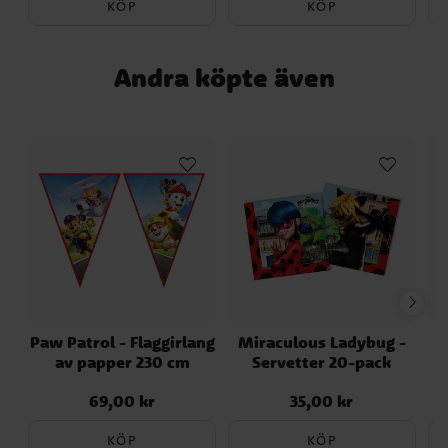
KÖP
KÖP
Andra köpte även
Paw Patrol - Flaggirlang
Miraculous Ladybug -
av papper 230 cm
Servetter 20-pack
69,00 kr
35,00 kr
Pris
:
69,00 kr
Pris
:
35,00 kr
KÖP
KÖP