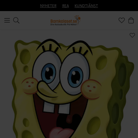
NYHETER
REA
KUNDTJÄNST