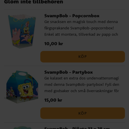
Glöm inte tillbehören
SvampBob - Popcornbox
Ge snacksen en magisk touch med denna
färgsprakande SvampBob-popcornbox!
Enkel att montera, tillverkad av papp och
med måtten 12 x 5 cm. Perfekt för popcorn
Pris
10,00 kr
:
10,00 kr
på ett roligt kalas. Säljs styckvis.
KÖP
SvampBob - Partybox
Ge kalaset en extra dos undervattensmagi
med denna SvampBob-partybox! Fyll den
med godsaker och små överraskningar för
att göra kalaset oförglömligt. Enkel att
Pris
15,00 kr
:
15,00 kr
vika ihop, tillverkad av papp och har
måtten 20 x 16 cm. Säljs styckvis.
KÖP
SvampBob - Piñata 33 x 28 cm