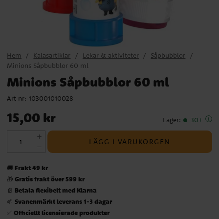
Hem
Kalasartiklar
Lekar & aktiviteter
Såpbubblor
Minions Såpbubblor 60 ml
Minions Såpbubblor 60 ml
Art nr:
103001010028
Pris
:
15,00 kr
15,00 kr
Lager
:
30+
LÄGG I VARUKORGEN
Frakt 49 kr
🚚
Gratis frakt över 599 kr
🎁
Betala flexibelt med Klarna
📄
Svanenmärkt leverans 1-3 dagar
🌱
Officiellt licensierade produkter
✅