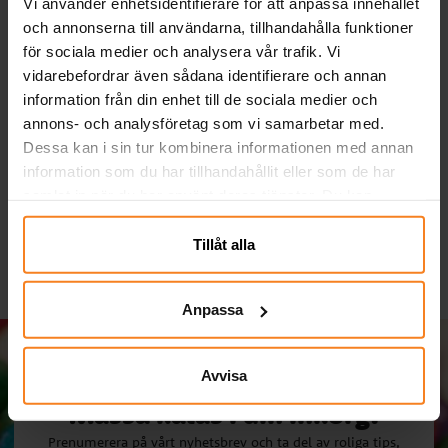
Vi använder enhetsidentifierare för att anpassa innehållet
och annonserna till användarna, tillhandahålla funktioner
för sociala medier och analysera vår trafik. Vi
vidarebefordrar även sådana identifierare och annan
information från din enhet till de sociala medier och
Serpentiner - Vit
Ballonger - Gröna 10-
annons- och analysföretag som vi samarbetar med.
pack
Dessa kan i sin tur kombinera informationen med annan
19,00 kr
29,00 kr
Pris
:
19,00 kr
Pris
:
29,00 kr
information som du har tillhandahållit eller som de har
samlat in när du har använt deras tjänster. Du kan
KÖP
KÖP
närsomhelst ändra ditt samtycke.
Tillåt alla
Anpassa
Avvisa
Massa kalas i din inkorg!
Prenumerera på vårt nyhetsbrev och ta del av roliga tips,