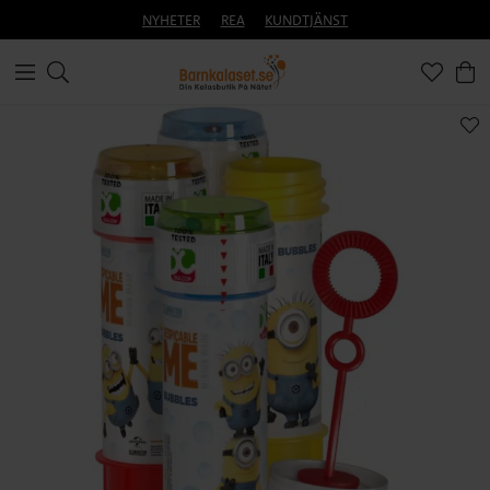
NYHETER
REA
KUNDTJÄNST