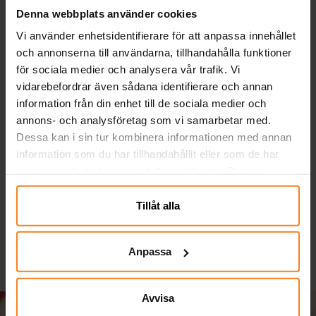
Denna webbplats använder cookies
Vi använder enhetsidentifierare för att anpassa innehållet
och annonserna till användarna, tillhandahålla funktioner
för sociala medier och analysera vår trafik. Vi
vidarebefordrar även sådana identifierare och annan
information från din enhet till de sociala medier och
annons- och analysföretag som vi samarbetar med.
Dessa kan i sin tur kombinera informationen med annan
Enhörning - Tatueringar
Tatueringar med
S
information som du har tillhandahållit eller som de har
6-pack
fjärilsmotiv 6-pack
samlat in när du har använt deras tjänster. Du kan
5,00 kr
5,00 kr
Pris
:
5,00 kr
Pris
:
5,00 kr
närsomhelst ändra ditt samtycke.
Tillåt alla
KÖP
KÖP
Anpassa
Avvisa