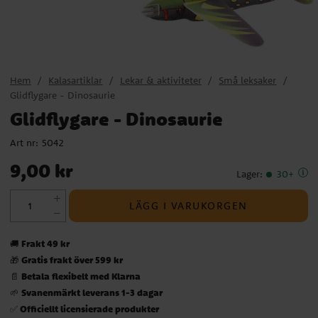
Hem
Kalasartiklar
Lekar & aktiviteter
Små leksaker
Glidflygare - Dinosaurie
Glidflygare - Dinosaurie
Art nr:
5042
Pris
:
9,00 kr
9,00 kr
Lager
:
30+
LÄGG I VARUKORGEN
Frakt 49 kr
🚚
Gratis frakt över 599 kr
🎁
Betala flexibelt med Klarna
📄
Svanenmärkt leverans 1-3 dagar
🌱
Officiellt licensierade produkter
✅