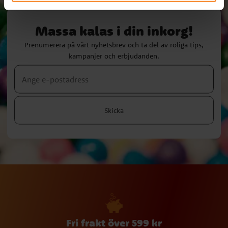
Massa kalas i din inkorg!
Prenumerera på vårt nyhetsbrev och ta del av roliga tips,
kampanjer och erbjudanden.
Skicka
Fri frakt över 599 kr