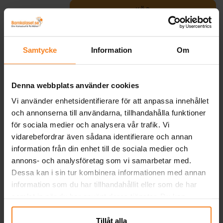
KÖP
Piratring
Tuff piratring av mjukt gummi som finns i
Samtycke
Information
Om
sex olika sorter (säljs osorterat). Ringen
blir en rolig överraskning i kalaspåsen på
piratkalaset! Piratringen är ca 1,5 cm i
Pris
6,00 kr
:
6,00 kr
Denna webbplats använder cookies
innermått och passar de flesta barn, ca 3x3
Vi använder enhetsidentifierare för att anpassa innehållet
cm stor. Säljs styckvis, osorterat.
KÖP
och annonserna till användarna, tillhandahålla funktioner
för sociala medier och analysera vår trafik. Vi
vidarebefordrar även sådana identifierare och annan
Relaterade produkter
information från din enhet till de sociala medier och
annons- och analysföretag som vi samarbetar med.
Dessa kan i sin tur kombinera informationen med annan
information som du har tillhandahållit eller som de har
samlat in när du har använt deras tjänster. Du kan
närsomhelst ändra ditt samtycke.
Tillåt alla