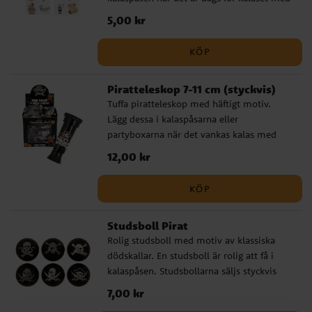
pirattema. Observera att tatueringarna
Pris
5,00 kr
:
5,00 kr
finns i två olika ark och säljs styckvis och
osorterade. Ta bort den klara filmen från
KÖP
toppen av tatueringen och placera
tatueringen mot huden. Blöt det vita
Piratteleskop 7-11 cm (styckvis)
papperet bakom tatueringen med vatten
Tuffa piratteleskop med häftigt motiv.
och vänta ca 30 sekunder. Ta försiktigt
Lägg dessa i kalaspåsarna eller
bort papperet så överförs bilden till
partyboxarna när det vankas kalas med
huden. Försvinner om några dagar. Kan tas
pirattema. Teleskopen är ca 7-11 cm stora
bort från huden med babyolja.
Pris
12,00 kr
:
12,00 kr
och säljs styckvis.
KÖP
Studsboll Pirat
Rolig studsboll med motiv av klassiska
dödskallar. En studsboll är rolig att få i
kalaspåsen. Studsbollarna säljs styckvis
osorterade. Priset avser 1 st.
Pris
7,00 kr
:
7,00 kr