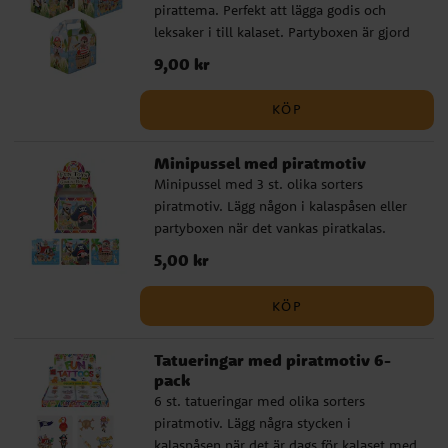
pirattema. Perfekt att lägga godis och
leksaker i till kalaset. Partyboxen är gjord
av kartong och viks enkelt ihop. Storlek
Pris
9,00 kr
:
9,00 kr
utan handtag: 15 cm lång, 10 cm bred och
12 cm hög. Partyboxarna säljs styckvis och
KÖP
osorterade.
Minipussel med piratmotiv
Minipussel med 3 st. olika sorters
piratmotiv. Lägg någon i kalaspåsen eller
partyboxen när det vankas piratkalas.
Pusslet är ca 12 x 13 cm stort och säljs
Pris
5,00 kr
:
5,00 kr
osorterade och styckvis.
KÖP
Tatueringar med piratmotiv 6-
pack
6 st. tatueringar med olika sorters
piratmotiv. Lägg några stycken i
kalaspåsen när det är dags för kalaset med