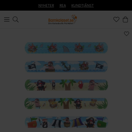
NYHETER
REA
KUNDTJÄNST