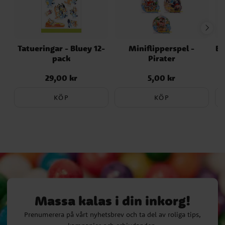
Tatueringar - Bluey 12-
Miniflipperspel -
En
pack
Pirater
29,00 kr
5,00 kr
Pris
:
29,00 kr
Pris
:
5,00 kr
KÖP
KÖP
Massa kalas i din inkorg!
Prenumerera på vårt nyhetsbrev och ta del av roliga tips,