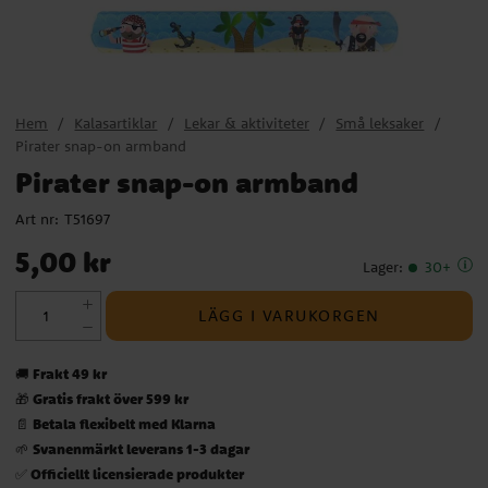
Hem
Kalasartiklar
Lekar & aktiviteter
Små leksaker
Pirater snap-on armband
Pirater snap-on armband
Art nr:
T51697
Pris
:
5,00 kr
5,00 kr
Lager
:
30+
LÄGG I VARUKORGEN
Frakt 49 kr
🚚
Gratis frakt över 599 kr
🎁
Betala flexibelt med Klarna
📄
Svanenmärkt leverans 1-3 dagar
🌱
Officiellt licensierade produkter
✅