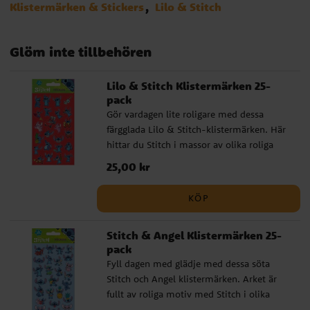
Klistermärken & Stickers
Lilo & Stitch
Glöm inte tillbehören
Lilo & Stitch Klistermärken 25-
pack
Gör vardagen lite roligare med dessa
färgglada Lilo & Stitch-klistermärken. Här
hittar du Stitch i massor av olika roliga
poser, ibland tillsammans med Angel,
Pris
25,00 kr
:
25,00 kr
ananas eller en gitarr, precis så busig och
charmig som han är i filmen. Perfekta att
KÖP
dekorera kalasinbjudningar, skolböcker,
pyssel eller små presenter med. ✔️ 25 olika
Stitch & Angel Klistermärken 25-
klistermärken på ett ark ✔️
pack
Återanvändbara och lätta att fästa ✔️
Fyll dagen med glädje med dessa söta
Officiellt licensierad Disneyprodukt
Stitch och Angel klistermärken. Arket är
fullt av roliga motiv med Stitch i olika
poser och Angel som dyker upp bland