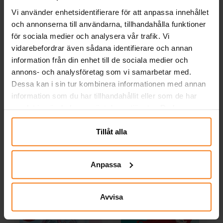
Vi använder enhetsidentifierare för att anpassa innehållet
och annonserna till användarna, tillhandahålla funktioner
för sociala medier och analysera vår trafik. Vi
vidarebefordrar även sådana identifierare och annan
information från din enhet till de sociala medier och
annons- och analysföretag som vi samarbetar med.
Lilo & Stitch
Stitch & Angel
Dessa kan i sin tur kombinera informationen med annan
Klistermärken 800-pack
Klistermärken 25-pack
K
information som du har tillhandahållit eller som de har
samlat in när du har använt deras tjänster. Du kan
59,00 kr
25,00 kr
Pris
:
59,00 kr
Pris
:
25,00 kr
närsomhelst ändra ditt samtycke.
KÖP
KÖP
Tillåt alla
Andra köpte även
Anpassa
Avvisa