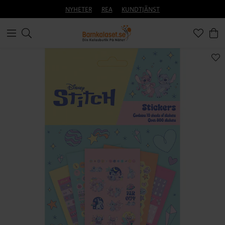
NYHETER
REA
KUNDTJÄNST