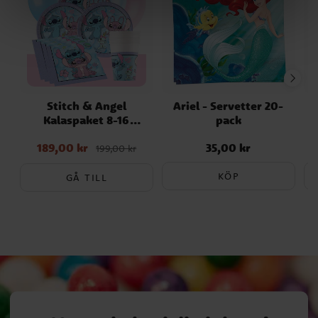
Stitch & Angel
Ariel - Servetter 20-
T
Kalaspaket 8-16
pack
personer
189,00 kr
35,00 kr
Nuvarande pris
:
Pris
:
35,00 kr
199,00 kr
189,00 kr
Tidigare pris
:
199,00 kr
KÖP
GÅ TILL