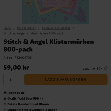
Hem
Kalasartiklar
Lekar & aktiviteter
Stitch & Angel Klistermärken 800-pack
Stitch & Angel Klistermärken
800-pack
Art nr:
PS2404705
Pris
:
59,00 kr
59,00 kr
Lager
:
30+
LÄGG I VARUKORGEN
Frakt 49 kr
🚚
Gratis frakt över 599 kr
🎁
Betala flexibelt med Klarna
📄
Svanenmärkt leverans 1-3 dagar
🌱