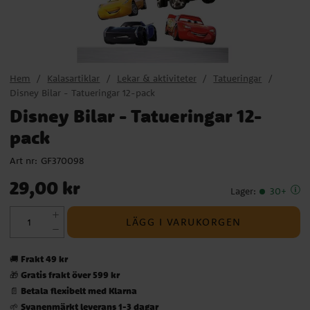
Hem
Kalasartiklar
Lekar & aktiviteter
Tatueringar
Disney Bilar - Tatueringar 12-pack
Disney Bilar - Tatueringar 12-
pack
Art nr:
GF370098
Pris
:
29,00 kr
29,00 kr
Lager
:
30+
LÄGG I VARUKORGEN
Frakt 49 kr
🚚
Gratis frakt över 599 kr
🎁
Betala flexibelt med Klarna
📄
Svanenmärkt leverans 1-3 dagar
🌱