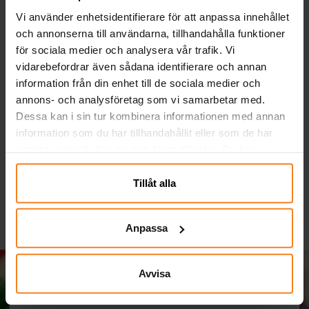
Vi använder enhetsidentifierare för att anpassa innehållet
och annonserna till användarna, tillhandahålla funktioner
för sociala medier och analysera vår trafik. Vi
vidarebefordrar även sådana identifierare och annan
information från din enhet till de sociala medier och
annons- och analysföretag som vi samarbetar med.
Tatueringar - Bluey 12-
Enhörning - Tatueringar
Dessa kan i sin tur kombinera informationen med annan
pack
6-pack
information som du har tillhandahållit eller som de har
29,00 kr
5,00 kr
Pris
:
29,00 kr
Pris
:
5,00 kr
samlat in när du har använt deras tjänster. Du kan
närsomhelst ändra ditt samtycke.
KÖP
KÖP
Tillåt alla
Anpassa
Avvisa