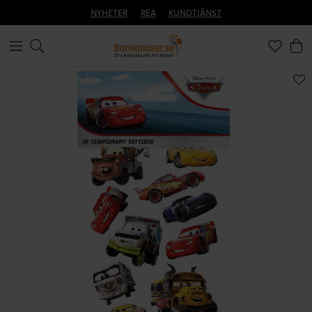
NYHETER
REA
KUNDTJÄNST