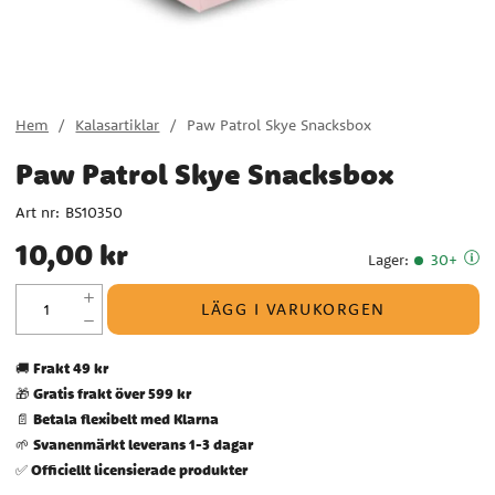
Hem
Kalasartiklar
Paw Patrol Skye Snacksbox
Paw Patrol Skye Snacksbox
Art nr:
BS10350
Pris
:
10,00 kr
10,00 kr
Lager
:
30+
LÄGG I VARUKORGEN
Frakt 49 kr
🚚
Gratis frakt över 599 kr
🎁
Betala flexibelt med Klarna
📄
Svanenmärkt leverans 1-3 dagar
🌱
Officiellt licensierade produkter
✅