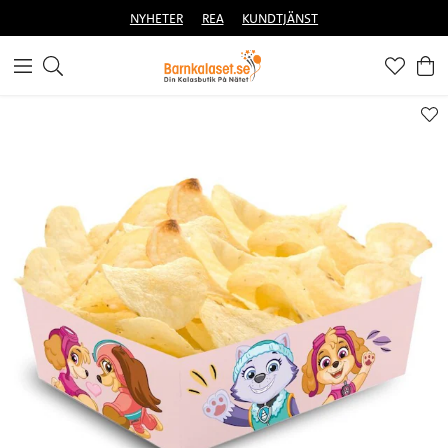
NYHETER
REA
KUNDTJÄNST