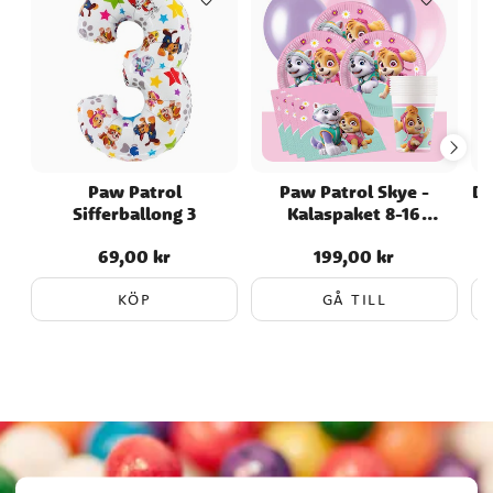
Paw Patrol
Paw Patrol Skye -
Di
Sifferballong 3
Kalaspaket 8-16
personer
69,00 kr
199,00 kr
Pris
:
69,00 kr
Pris
:
199,00 kr
KÖP
GÅ TILL