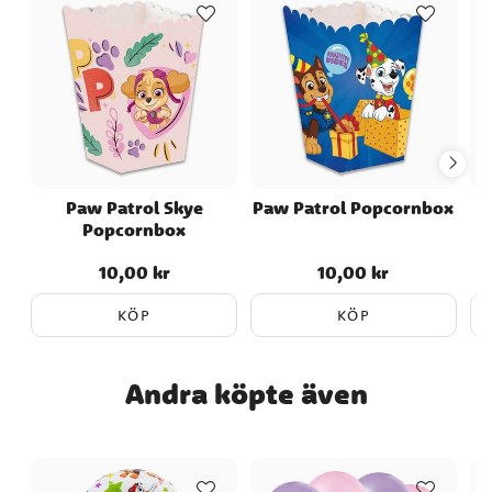
Paw Patrol Skye
Paw Patrol Popcornbox
Popcornbox
10,00 kr
10,00 kr
Pris
:
10,00 kr
Pris
:
10,00 kr
KÖP
KÖP
Andra köpte även