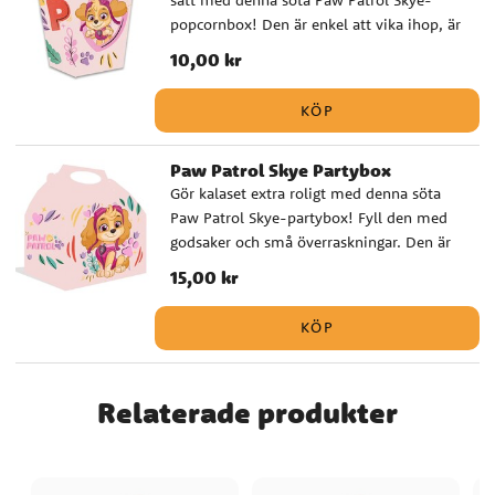
sätt med denna söta Paw Patrol Skye-
popcornbox! Den är enkel att vika ihop, är
tillverkad av papp och har måtten 12 x 5
Pris
10,00 kr
:
10,00 kr
cm. Säljs styckvis.
KÖP
Paw Patrol Skye Partybox
Gör kalaset extra roligt med denna söta
Paw Patrol Skye-partybox! Fyll den med
godsaker och små överraskningar. Den är
enkel att vika ihop, är tillverkad av papp
Pris
15,00 kr
:
15,00 kr
och har måtten 20 x 16 cm. Säljs styckvis.
KÖP
Relaterade produkter