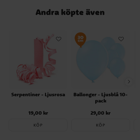
Andra köpte även
Serpentiner - Ljusrosa
Ballonger - Ljusblå 10-
pack
F
19,00 kr
29,00 kr
Pris
:
19,00 kr
Pris
:
29,00 kr
KÖP
KÖP