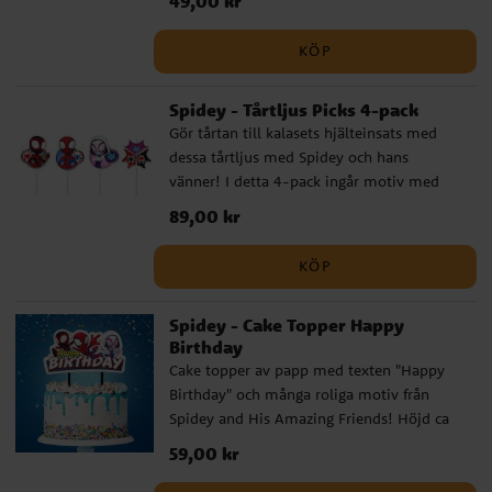
49,00 kr
sprider glädje på kalaset. Ballongen är 46
cm i diameter och kan fyllas med luft eller
KÖP
helium. Förpackningen innehåller
ballongvikt, snöre (ca 1,5 m) och sugrör. ✔️
Spidey - Tårtljus Picks 4-pack
Kan fyllas med luft eller helium ✔️
Gör tårtan till kalasets hjälteinsats med
Inkluderar ballongvikt, snöre och sugrör
dessa tårtljus med Spidey och hans
vänner! I detta 4-pack ingår motiv med
Spidey, Spin, Ghost-Spider och en
Pris
89,00 kr
:
89,00 kr
färgstark spindelsymbol, perfekta för ett
superhjältekalas med fart och fläkt. En kul
KÖP
och dekorativ detalj som gör födelsedagen
extra spännande för alla små Spidey-fans!
Spidey - Cake Topper Happy
Birthday
Cake topper av papp med texten "Happy
Birthday" och många roliga motiv från
Spidey and His Amazing Friends! Höjd ca
13 cm.
Pris
59,00 kr
:
59,00 kr