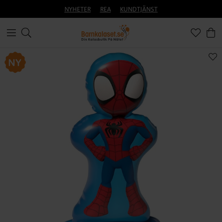
NYHETER
REA
KUNDTJÄNST