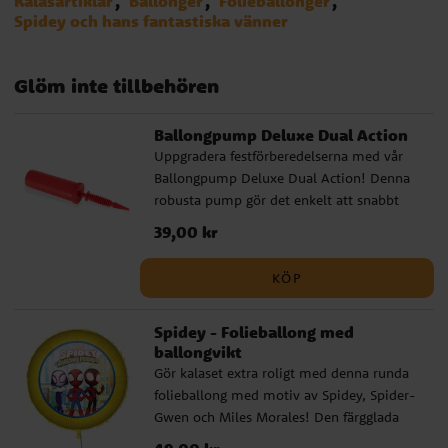
Kalasartiklar
Ballonger
Folieballonger
Spidey och hans fantastiska vänner
Glöm inte tillbehören
Ballongpump Deluxe Dual Action
Uppgradera festförberedelserna med vår
Ballongpump Deluxe Dual Action! Denna
robusta pump gör det enkelt att snabbt
blåsa upp många ballonger och den
Pris
39,00 kr
:
39,00 kr
kommer i olika färger som säljs
osorterade. Oavsett om det är barnkalas,
KÖP
babyshower eller andra speciella tillfällen,
är vår ballongpump det perfekta valet.
Spidey - Folieballong med
ballongvikt
Gör kalaset extra roligt med denna runda
folieballong med motiv av Spidey, Spider-
Gwen och Miles Morales! Den färgglada
designen blir en härlig dekoration som
Pris
:
49,00 kr