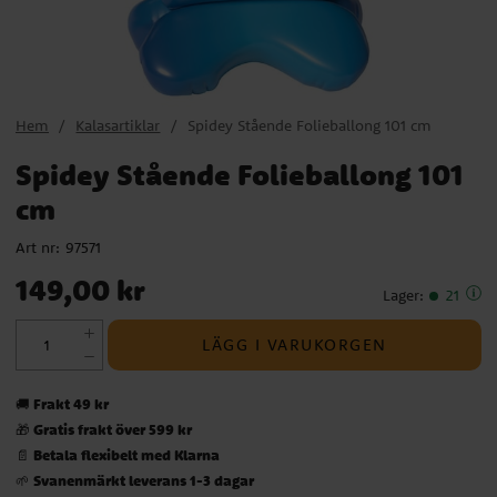
Hem
Kalasartiklar
Spidey Stående Folieballong 101 cm
Spidey Stående Folieballong 101
cm
Art nr:
97571
Pris
:
149,00 kr
149,00 kr
Lager
:
21
LÄGG I VARUKORGEN
Frakt 49 kr
🚚
Gratis frakt över 599 kr
🎁
Betala flexibelt med Klarna
📄
Svanenmärkt leverans 1-3 dagar
🌱