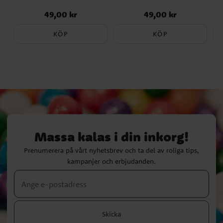
49,00 kr
49,00 kr
Pris
:
49,00 kr
Pris
:
49,00 kr
KÖP
KÖP
Massa kalas i din inkorg!
Prenumerera på vårt nyhetsbrev och ta del av roliga tips,
kampanjer och erbjudanden.
Skicka