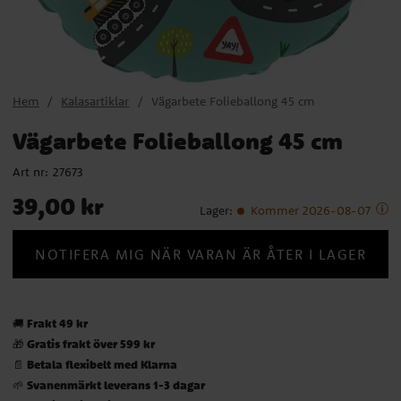
Hem
Kalasartiklar
Vägarbete Folieballong 45 cm
Vägarbete Folieballong 45 cm
Art nr:
27673
Pris
:
39,00 kr
39,00 kr
Lager
:
Kommer 2026-08-07
NOTIFERA MIG NÄR VARAN ÄR ÅTER I LAGER
Frakt 49 kr
🚚
Gratis frakt över 599 kr
🎁
Betala flexibelt med Klarna
📄
Svanenmärkt leverans 1-3 dagar
🌱