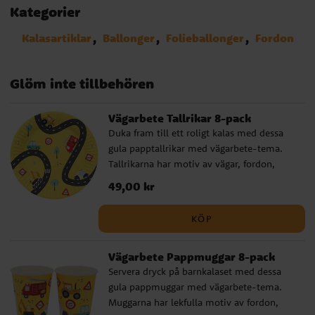
Kategorier
Kalasartiklar
Ballonger
Folieballonger
Fordon
Glöm inte tillbehören
Vägarbete Tallrikar 8-pack
Duka fram till ett roligt kalas med dessa
gula papptallrikar med vägarbete-tema.
Tallrikarna har motiv av vägar, fordon,
skyltar och små byggdetaljer som passar
Pris
49,00 kr
:
49,00 kr
perfekt till barn som gillar grävmaskiner,
lastbilar, traktorer och andra arbetsfordon.
KÖP
Tallrikarna är fina att kombinera med
servetter, muggar och dekorationer i
Vägarbete Pappmuggar 8-pack
samma tema och gör dukningen extra
Servera dryck på barnkalaset med dessa
lekfull. Ett bra val till barnkalas där
gula pappmuggar med vägarbete-tema.
byggarbetsplats, fordon och vägar står i
Muggarna har lekfulla motiv av fordon,
fokus. ✔ 8 papptallrikar med vägarbete-