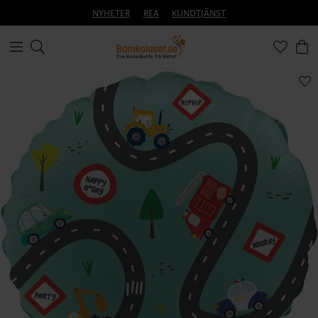
NYHETER
REA
KUNDTJÄNST