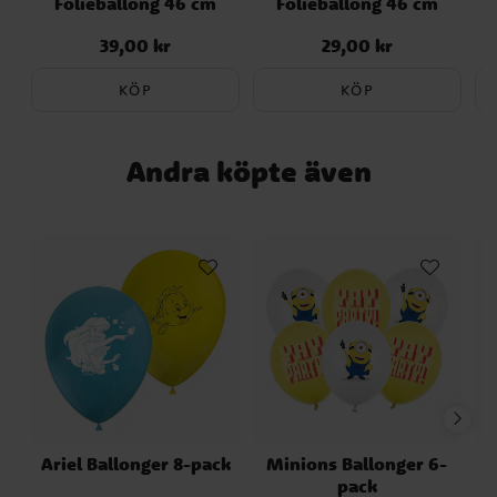
Folieballong 46 cm
Folieballong 46 cm
39,00 kr
29,00 kr
Pris
:
39,00 kr
Pris
:
29,00 kr
KÖP
KÖP
Andra köpte även
Ariel Ballonger 8-pack
Minions Ballonger 6-
C
pack