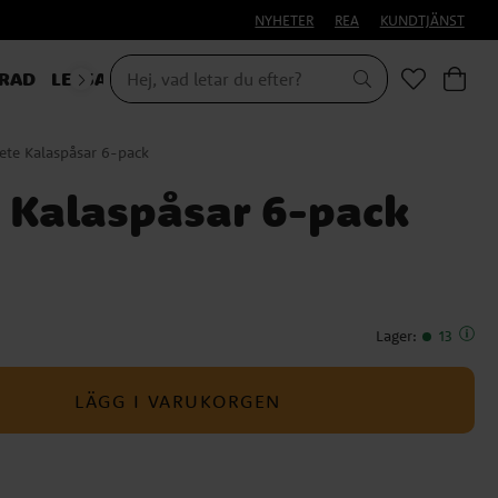
NYHETER
REA
KUNDTJÄNST
RAD
LEKSAKER & PRESENTER
ete Kalaspåsar 6-pack
 Kalaspåsar 6-pack
Lager
:
13
LÄGG I VARUKORGEN