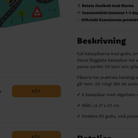
Betala flexibelt med Klarna
📄
Svanenmärkt leverans 1-3 da
🌱
Officiellt licensierade produk
✅
Beskrivning
Fyll kalaspåsarna med godis, små
Dessa färgglada kalaspåsar har 
passar perfekt till barn som gil
Påsarna har praktiska handtag oc
går hem. Ett roligt sätt att av
KÖP
a
✔ 6 kalaspåsar med vägarbete-
✔ Mått: ca 27 x 20 cm
✔ Perfekta till godis, små pres
,
del:
KÖP