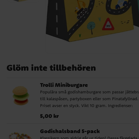
Glöm inte tillbehören
Trolli Miniburgare
Populära små godishamburgare som passar jättebr
till kalaspåsen, partyboxen eller som Pinatafyllnad.
Priset avser en styck. Vikt 10 gram. Ingredienser:
Glykossirap, socker, gelatin, syror, citronsyra,
Pris
:
5,00 kr
5,00 kr
mjölksyra, gelningsmedel, pektin, colouring foods
(svartvinbär, morot, gurkmeja, safflor, citron, rädisa
Godishalsband 5-pack
spirulina), aromer: palmkärnolja, ytbehandlingsme
Klassikern som aldrig går ur tiden! Dessa färgglada