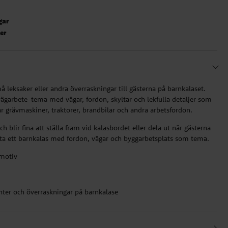
gar
ter
 leksaker eller andra överraskningar till gästerna på barnkalaset.
vägarbete-tema med vägar, fordon, skyltar och lekfulla detaljer som
lar grävmaskiner, traktorer, brandbilar och andra arbetsfordon.
h blir fina att ställa fram vid kalasbordet eller dela ut när gästerna
sluta ett barnkalas med fordon, vägar och byggarbetsplats som tema.
motiv
enter och överraskningar på barnkalase