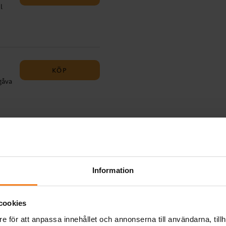
l
 på
s.
KÖP
gåva
ler
KÖP
t
rade
Information
ger.
cookies
e för att anpassa innehållet och annonserna till användarna, tillh
KÖP