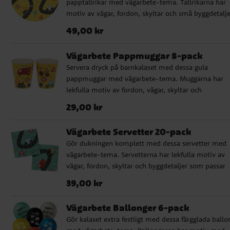
papptallrikar med vägarbete-tema. Tallrikarna har
motiv av vägar, fordon, skyltar och små byggdetalje
som passar perfekt till barn som gillar grävmaskine
Pris
:
49,00 kr
49,00 kr
lastbilar, traktorer och andra arbetsfordon. Tallrika
är fina att kombinera med servetter, muggar och
Vägarbete Pappmuggar 8-pack
dekorationer i samma tema och gör dukningen ext
Servera dryck på barnkalaset med dessa gula
lekfull. Ett bra val till barnkalas där byggarbetsplats
pappmuggar med vägarbete-tema. Muggarna har
fordon och vägar står i fokus. ✔ 8 papptallrikar me
lekfulla motiv av fordon, vägar, skyltar och
vägarbete-motiv ✔ Diameter: ca 23 cm ✔ FSC-
byggdetaljer som passar perfekt till barn som gillar
certifierat papper
Pris
:
29,00 kr
29,00 kr
grävmaskiner, traktorer, brandbilar och andra
arbetsfordon. Pappmuggarna är fina att kombinera
Vägarbete Servetter 20-pack
med tallrikar, servetter och dekorationer i samma
Gör dukningen komplett med dessa servetter med
tema för en enhetlig dukning. ✔ 8 pappmuggar me
vägarbete-tema. Servetterna har lekfulla motiv av
vägarbete-motiv ✔ Rymmer 250 ml ✔ FSC-certifie
vägar, fordon, skyltar och byggdetaljer som passar
papper
perfekt till barn som gillar grävmaskiner, traktorer,
Pris
:
39,00 kr
39,00 kr
brandbilar och andra arbetsfordon. ✔ 20 servetter
vägarbete-motiv ✔ Mått: ca 33 x 33 cm utvikta ✔ 3
Vägarbete Ballonger 6-pack
lagers servetter av FSC-certifierat papper
Gör kalaset extra festligt med dessa färgglada ballo