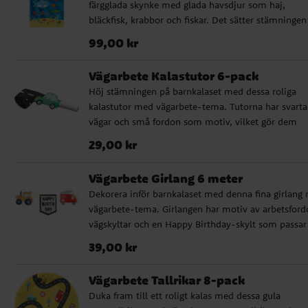
färgglada skynke med glada havsdjur som haj,
bläckfisk, krabbor och fiskar. Det sätter stämningen
direkt och gör fiskdammen extra inbjudande.
Pris
:
99,00 kr
99,00 kr
Spänningen när barnen fiskar upp godispåsar och 
överraskningar gör fiskdammen till en av kalasets s
Vägarbete Kalastutor 6-pack
höjdpunkter. Skynket har två praktiska hål med
Höj stämningen på barnkalaset med dessa roliga
öljetter, så att det är enkelt att fästa med krokar ell
kalastutor med vägarbete-tema. Tutorna har svarta
hänga över ett bord eller en stol. Fiskdammen är r
vägar och små fordon som motiv, vilket gör dem
på nolltid. Varför välja fiskdamm på barnkalaset? 
perfekta till ett kalas för barn som gillar bilar, vägar
Klassisk lek som passar barn 3-10 år ✓ Rolig aktivit
Pris
:
29,00 kr
29,00 kr
och arbetsfordon. Kalastutorna är en enkel och lekfu
som engagerar alla ✓ Fungerar både inomhus och
detalj att dela ut till gästerna vid kalasbordet,
utomhus ✓ Kombinera med fiskespö för äkta käns
Vägarbete Girlang 6 meter
fiskdammen eller i kalaspåsarna. ✔ 6 kalastutor m
Perfekt för alla teman och kalas Storlek: 90 x 150 
Dekorera inför barnkalaset med denna fina girlang
vägarbete-motiv ✔ Roliga till kalasbord, kalaspåsar
Material: Polyester
vägarbete-tema. Girlangen har motiv av arbetsford
och fiskdamm ✔ Perfekta till barnkalas med fordon
vägskyltar och en Happy Birthday-skylt som passar
vägar och byggtema
perfekt till barn som gillar bilar, vägar, traktorer oc
Pris
:
39,00 kr
39,00 kr
andra fordon. Girlangen är 6 meter lång och blir en
tydlig dekoration över kalasbordet, på väggen eller 
Vägarbete Tallrikar 8-pack
entrén. . ✔ Längd: ca 6 meter ✔ Motiv: ca 17 x 21 
Duka fram till ett roligt kalas med dessa gula
Girlang av FSC-certifierat papper