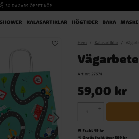
30 DAGARS ÖPPET KÖP
YSHOWER
KALASARTIKLAR
HÖGTIDER
BAKA
MASKE
Hem
Kalasartiklar
Vägarb
Vägarbete
Art nr:
27674
Pris
:
59,00 kr
59,00 kr
Frakt 49 kr
🚚
Gratis frakt över 599 kr
🎁