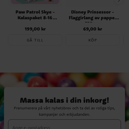
Paw Patrol Skye -
Disney Prinsessor -
S
Kalaspaket 8-16
Flaggirlang av papper
personer
230 cm
199,00 kr
69,00 kr
Pris
:
199,00 kr
Pris
:
69,00 kr
GÅ TILL
KÖP
Massa kalas i din inkorg!
Prenumerera på vårt nyhetsbrev och ta del av roliga tips,
kampanjer och erbjudanden.