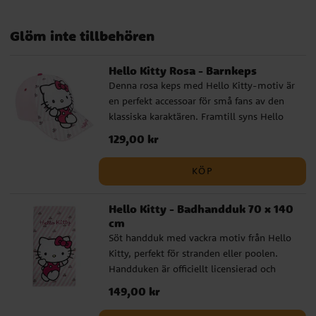
Glöm inte tillbehören
Hello Kitty Rosa - Barnkeps
Denna rosa keps med Hello Kitty-motiv är
en perfekt accessoar för små fans av den
klassiska karaktären. Framtill syns Hello
Kitty i sin ikoniska stil, och den prickiga
Pris
129,00 kr
:
129,00 kr
skärmen ger ett charmigt och lekfullt
uttryck som passar både till vardag och
KÖP
utflykt. Kepsen är tillverkad i en mjuk och
slitstark bomulls- och polyestermix. Den
Hello Kitty - Badhandduk 70 x 140
har en omkrets på 53 cm och är justerbar
cm
baktill, vilket gör att den passar barn i
Söt handduk med vackra motiv från Hello
åldern ca 4 till 6 år. Detta är en officiellt
Kitty, perfekt för stranden eller poolen.
licensierad produkt från tillverkaren Cerdá.
Handduken är officiellt licensierad och
tillverkad av 100 % snabbtorkande
Pris
149,00 kr
:
149,00 kr
polyester. Med sina mått på 70 x 140 cm
är den perfekt för att svepa omkring dig