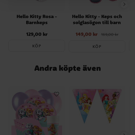
solen eller exponering för UV-strålar som
produceras på konstgjord väg. Lämplig för
barn över 36 månader. Detta är en
Hello Kitty Rosa -
Hello Kitty - Keps och
Barnkeps
solglasögon till barn
K
officiellt licensierad Hello Kitty produkt
från tillverkaren Cerdá.
129,00 kr
149,00 kr
Pris
:
129,00 kr
Nuvarande pris
:
169,00 kr
149,00 kr
Tidigare pris
:
169,00 kr
KÖP
KÖP
Andra köpte även