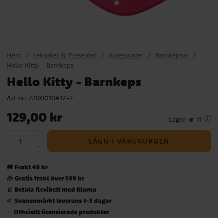
Hem
Leksaker & Presenter
Accessoarer
Barnkepsar
Hello Kitty - Barnkeps
Hello Kitty - Barnkeps
Art nr:
2200010432-2
Pris
:
129,00 kr
129,00 kr
Lager
:
11
LÄGG I VARUKORGEN
Frakt 49 kr
🚚
Gratis frakt över 599 kr
🎁
Betala flexibelt med Klarna
📄
Svanenmärkt leverans 1-3 dagar
🌱
Officiellt licensierade produkter
✅