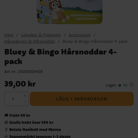
Hem
Leksaker & Presenter
Accessoarer
Hårspännen & Hårsnoddar
Bluey & Bingo Hårsnoddar 4-pack
Bluey & Bingo Hårsnoddar 4-
pack
Art nr:
2500003439
Pris
:
39,00 kr
39,00 kr
Lager
:
10
LÄGG I VARUKORGEN
Frakt 49 kr
🚚
Gratis frakt över 599 kr
🎁
Betala flexibelt med Klarna
📄
Svanenmärkt leverans 1-3 dagar
🌱