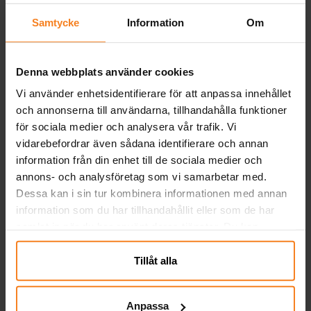
rosa med Bingo samt en enfärgad ljusrosa
Pris
69,00 kr
:
69,00 kr
Samtycke
Information
Om
scrunchie i satinlook. Tillverkade av 100 %
polyester för att vara både mjuka och
KÖP
slitstarka. Perfekta för att hålla håret på
Denna webbplats använder cookies
plats och samtidigt addera en lekfull stil!
Detta är en officiellt licensierad produkt.
Vi använder enhetsidentifierare för att anpassa innehållet
Relaterade produkter
och annonserna till användarna, tillhandahålla funktioner
för sociala medier och analysera vår trafik. Vi
vidarebefordrar även sådana identifierare och annan
information från din enhet till de sociala medier och
annons- och analysföretag som vi samarbetar med.
Dessa kan i sin tur kombinera informationen med annan
information som du har tillhandahållit eller som de har
samlat in när du har använt deras tjänster. Du kan
närsomhelst ändra ditt samtycke.
Tillåt alla
Bluey Hårsnoddar 4-
Lilo & Stitch
pack
Hårsnoddar 4-pack
Anpassa