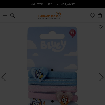
NYHETER
REA
KUNDTJÄNST