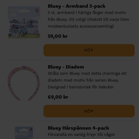
Bluey - Armband 3-pack
3 st. armband i härliga färger med motiv
från Bluey. Ett roligt tillskott till varje liten
modeentusiasts accessoarsamling!
Perfekta för att tillföra en lekfull och
Pris
59,00 kr
:
59,00 kr
färgglad touch till alla outfits. Barnstorlek.
Detta är en officiellt licensierad produkt.
KÖP
Bluey - Diadem
Stråla som Bluey med detta charmiga ett
diadem med motiv från serien Bluey.
Designad i barnstorlek för bekväm
passform och lekfull stil. Perfekt för
Pris
69,00 kr
:
69,00 kr
klädupplevelser, kalas eller vardagligt skoj!
KÖP
Bluey Hårspännen 4-pack
Förvandla en vanlig frisyr till något