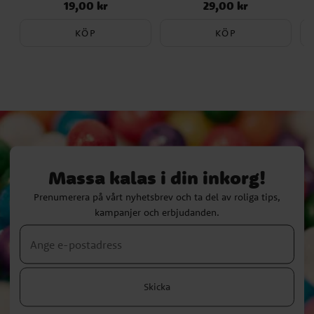
19,00 kr
29,00 kr
Pris
:
19,00 kr
Pris
:
29,00 kr
KÖP
KÖP
Massa kalas i din inkorg!
Prenumerera på vårt nyhetsbrev och ta del av roliga tips,
kampanjer och erbjudanden.
Skicka