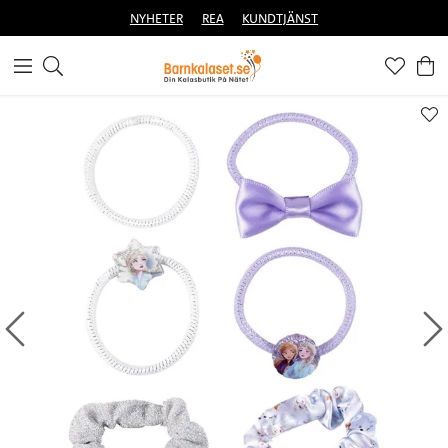
NYHETER
REA
KUNDTJÄNST