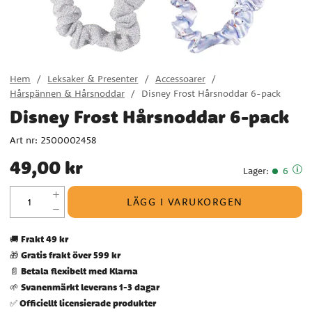
Hem
Leksaker & Presenter
Accessoarer
Hårspännen & Hårsnoddar
Disney Frost Hårsnoddar 6-pack
Disney Frost Hårsnoddar 6-pack
Art nr:
2500002458
Pris
:
49,00 kr
49,00 kr
Lager
:
6
LÄGG I VARUKORGEN
Frakt 49 kr
🚚
Gratis frakt över 599 kr
🎁
Betala flexibelt med Klarna
📄
Svanenmärkt leverans 1-3 dagar
🌱
Officiellt licensierade produkter
✅