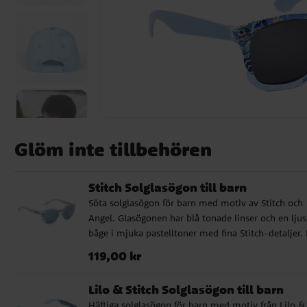
Glöm inte tillbehören
Stitch Solglasögon till barn
Söta solglasögon för barn med motiv av Stitch och
Angel. Glasögonen har blå tonade linser och en ljus
båge i mjuka pastelltoner med fina Stitch-detaljer.
ger UV400-skydd mot solens strålar och passar per
Pris
:
119,00 kr
119,00 kr
för soliga dagar, utflykter och semester. ✔️ Solglas
med Stitch och Angel-motiv ✔️ Blå tonade linser ✔️
Lilo & Stitch Solglasögon till barn
Ljus båge med fina Stitch-detaljer ✔️ UV400-skydd
Häftiga solglasögon för barn med motiv från Lilo &