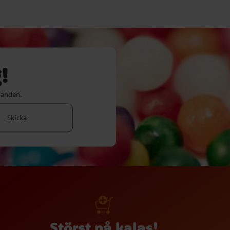
!
danden.
Skicka
Störst på kalas!