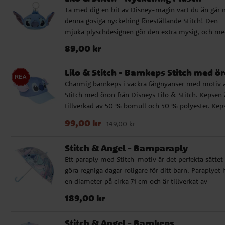
den oftast passar barn i åldern ca 4 till 6 år.
Ta med dig en bit av Disney-magin vart du än går
Glasögonen är testade i laboratorium och uppfyller
denna gosiga nyckelring föreställande Stitch! Den
kraven: I enlighet med standard EN ISO 12312-1:202
mjuka plyschdesignen gör den extra mysig, och m
och ger 100 % skydd mot UV-strålar och solens
sina 12 x 9 cm är den perfekt att fästa på din
skadliga effekter (UV400). Klassificering:
Pris
:
89,00 kr
89,00 kr
nyckelknippa, väska eller ryggsäck. En underbar lite
allmän/vardaglig användning. Filterkategori: 3.
detalj för alla Stitch-fans!
Transmission 8-18 % Varningar: Rengör med en mj
Lilo & Stitch - Barnkeps Stitch med ö
trasa. Använd inte slipande rengöringsmedel eller
Charmig barnkeps i vackra färgnyanser med motiv 
sprayer. Använd inga solglasögon för att titta direkt
Stitch med öron från Disneys Lilo & Stitch. Kepsen 
solen eller exponering för UV-strålar som producer
tillverkad av 50 % bomull och 50 % polyester. Kep
på konstgjord väg. Lämplig för över +36 månader.
har en omkrets på 53 cm och är justerbar baktill, vi
Nuvarande pris
:
99,00 kr
Tidigare pris
:
149,00 k
99,00 kr
Detta är en officiellt licensierad Lilo & Stitch produ
149,00 kr
gör att den oftast passar barn i åldern ca 4 till 6 år.
från tillverkaren Cerdá.
Stitch & Angel - Barnparaply
Ett paraply med Stitch-motiv är det perfekta sättet 
göra regniga dagar roligare för ditt barn. Paraplyet 
en diameter på cirka 71 cm och är tillverkat av
högkvalitativt PoE och glasfiber. Det har 8 pinnar o
Pris
:
189,00 kr
189,00 kr
öppnas manuellt. Med en snygg design med Stitch
som motiv kommer detta paraply att bli en favorit
Stitch & Angel - Barnkeps