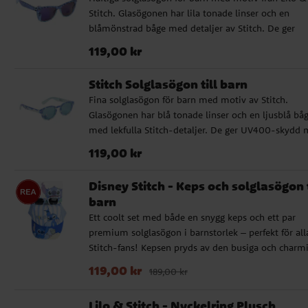
mot solens strålar ✔️ Bredd: ca 13 cm
Stitch. Glasögonen har lila tonade linser och en
blåmönstrad båge med detaljer av Stitch. De ger
UV400-skydd mot solens strålar och passar perfekt
Pris
:
119,00 kr
119,00 kr
soliga dagar, utflykter och semester. ✔️ Solglasögon
med Lilo & Stitch-motiv ✔️ Lila tonade linser ✔️
Stitch Solglasögon till barn
Blåmönstrad båge med Stitch-detaljer ✔️ UV400-
Fina solglasögon för barn med motiv av Stitch.
skydd mot solens strålar ✔️ Bredd: ca 13 cm
Glasögonen har blå tonade linser och en ljusblå bå
med lekfulla Stitch-detaljer. De ger UV400-skydd 
solens strålar och passar perfekt för soliga dagar,
Pris
:
119,00 kr
119,00 kr
utflykter och semester. ✔️ Solglasögon med Stitch-
motiv ✔️ Blå tonade linser ✔️ Ljusblå båge med lekf
Disney Stitch - Keps och solglasögon t
detaljer ✔️ UV400-skydd mot solens strålar ✔️ Bred
barn
ca 13 cm
Ett coolt set med både en snygg keps och ett par
premium solglasögon i barnstorlek – perfekt för all
Stitch-fans! Kepsen pryds av den busiga och charm
Stitch, medan de matchande solglasögonen ger bå
Nuvarande pris
:
119,00 kr
Tidigare pris
:
189,00 k
119,00 kr
189,00 kr
stil och skydd under soliga äventyr. Kepsen har en
omkrets på 53 cm och är justerbar baktill, vilket gör
Lilo & Stitch - Nyckelring Plusch