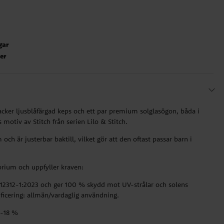
gar
ter
cker ljusblåfärgad keps och ett par premium solglasögon, båda i
 motiv av Stitch från serien Lilo & Stitch.
ch är justerbar baktill, vilket gör att den oftast passar barn i
orium och uppfyller kraven:
 12312-1:2023 och ger 100 % skydd mot UV-strålar och solens
ificering: allmän/vardaglig användning.
8-18 %