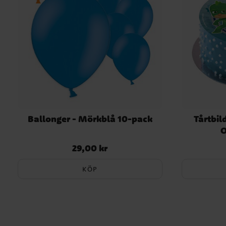
Ballonger - Mörkblå 10-pack
Tårtbil
O
29,00 kr
Pris
:
29,00 kr
KÖP