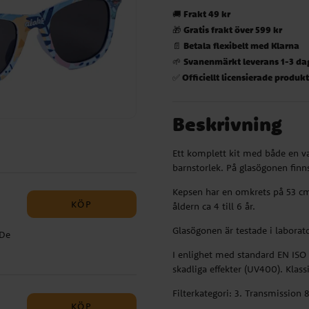
Frakt 49 kr
🚚
Gratis frakt över 599 kr
🎁
Betala flexibelt med Klarna
📄
Svanenmärkt leverans 1-3 da
🌱
Officiellt licensierade produk
✅
Beskrivning
Ett komplett kit med både en va
barnstorlek. På glasögonen finns
Kepsen har en omkrets på 53 cm o
KÖP
åldern ca 4 till 6 år.
Glasögonen är testade i laborat
 De
fekt
I enlighet med standard EN ISO
ögon
skadliga effekter (UV400). Klass
Filterkategori: 3. Transmission 
KÖP