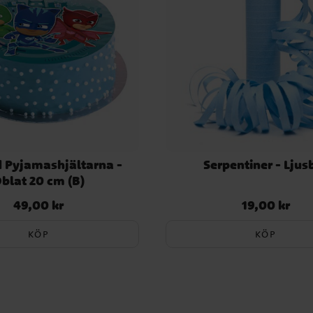
d Pyjamashjältarna -
Serpentiner - Ljus
blat 20 cm (B)
49,00 kr
19,00 kr
Pris
:
49,00 kr
Pris
:
19,00 kr
KÖP
KÖP