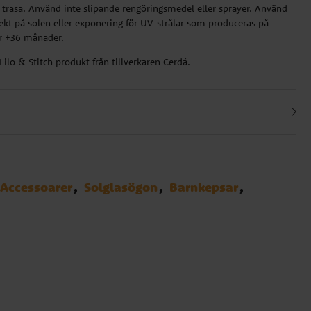
trasa. Använd inte slipande rengöringsmedel eller sprayer. Använd
irekt på solen eller exponering för UV-strålar som produceras på
er +36 månader.
d Lilo & Stitch produkt från tillverkaren Cerdá.
Accessoarer
Solglasögon
Barnkepsar