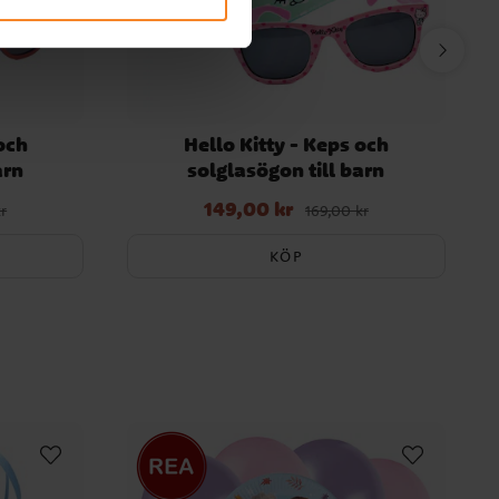
och
Hello Kitty - Keps och
arn
solglasögon till barn
149,00 kr
igare pris
:
Nuvarande pris
:
149,00 kr
Tidigare pris
:
r
169,00 kr
169,00 kr
KÖP