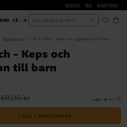
NYHETER
REA
KUNDTJÄNST
RAD
LEKSAKER & PRESENTER
Accessoarer
Lilo & Stitch - Keps och solglasögon till barn
tch - Keps och
n till barn
igare pris
:
169,00 kr
169,00 kr
Lager
:
30+
LÄGG I VARUKORGEN