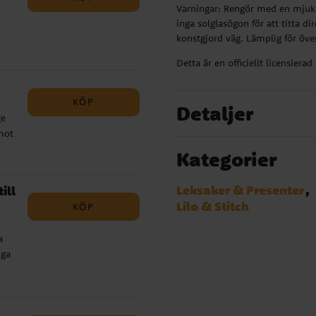
Varningar: Rengör med en mjuk 
inga solglasögon för att titta d
konstgjord väg. Lämplig för öv
 för
Detta är en officiellt licensiera
KÖP
Detaljer
ge
mot
Kategorier
ulla
Leksaker & Presenter
ill
d:
Lilo & Stitch
KÖP
a
iga
de
r
 att