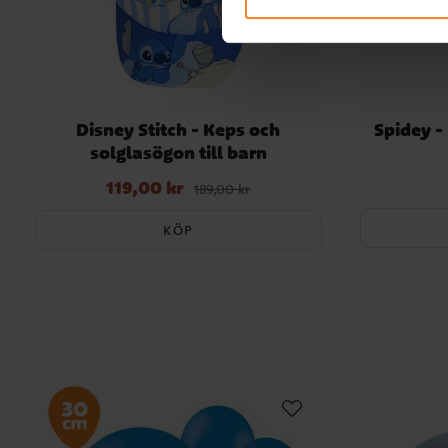
Disney Stitch - Keps och
Spidey -
solglasögon till barn
119,00 kr
Nuvarande pris
:
119,00 kr
Tidigare pris
:
189,00 kr
189,00 kr
KÖP