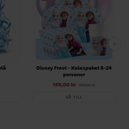
blå
Disney Frost - Kalaspaket 8-24
personer
189,00 kr
Nuvarande pris
:
189,00 kr
Tidigare pris
:
199,00 kr
199,00 kr
GÅ TILL