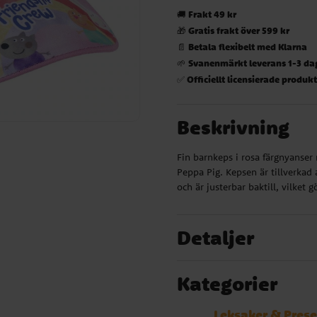
Frakt 49 kr
🚚
Gratis frakt över 599 kr
🎁
Betala flexibelt med Klarna
📄
Svanenmärkt leverans 1-3 da
🌱
Officiellt licensierade produk
✅
Beskrivning
Fin barnkeps i rosa färgnyanser
Peppa Pig. Kepsen är tillverka
och är justerbar baktill, vilket g
Detaljer
Kategorier
Leksaker & Prese