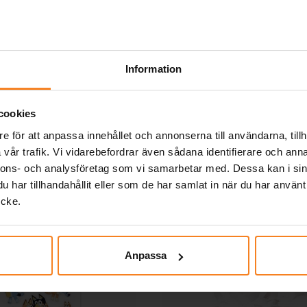
Frost - Keps till barn
Disney Frost - Keps ti
Destiny
9,00 kr
129,00 kr
 pris
:
99,00 kr
Tidigare pris
:
Pris
:
129,00 kr
129,00 kr
129,00 kr
KÖP
Information
KÖP
Andra köpte även
cookies
e för att anpassa innehållet och annonserna till användarna, tillh
vår trafik. Vi vidarebefordrar även sådana identifierare och anna
nnons- och analysföretag som vi samarbetar med. Dessa kan i sin
har tillhandahållit eller som de har samlat in när du har använt
ycke.
Anpassa