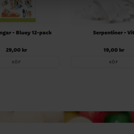
ngar - Bluey 12-pack
Serpentiner - Vi
29,00 kr
19,00 kr
Pris
:
29,00 kr
Pris
:
19,00 kr
KÖP
KÖP