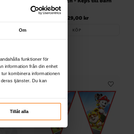
ll barn
Lilo & Stitch - Keps till barn
129,00 kr
Pris
:
129,00 kr
KÖP
Om
andahålla funktioner för
n information från din enhet
 tur kombinera informationen
 deras tjänster. Du kan
Tillåt alla