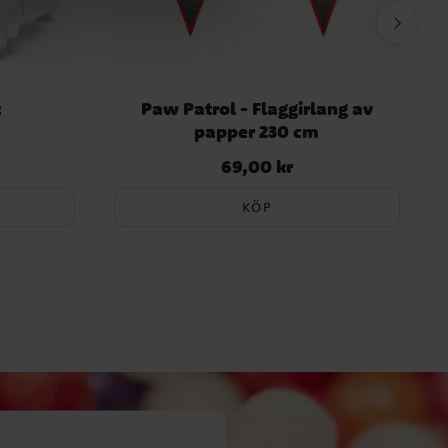
t
Paw Patrol - Flaggirlang av
papper 230 cm
69,00 kr
Pris
:
69,00 kr
KÖP