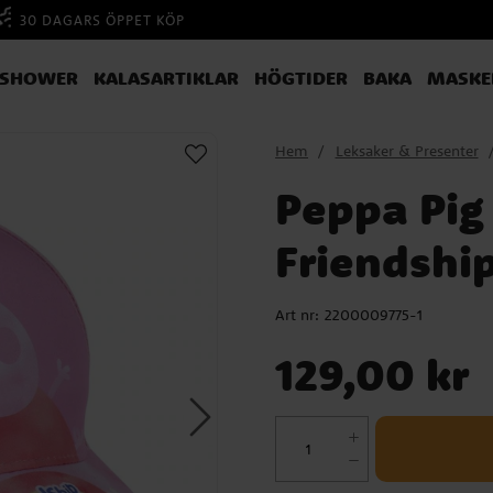
30 DAGARS ÖPPET KÖP
YSHOWER
KALASARTIKLAR
HÖGTIDER
BAKA
MASKE
Hem
Leksaker & Presenter
Peppa Pig 
Friendshi
Art nr:
2200009775-1
Pris
:
129,00 kr
129,00 kr