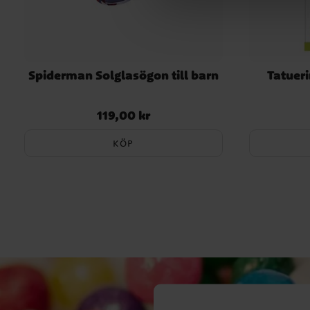
Spiderman Solglasögon till barn
Tatueri
119,00 kr
Pris
:
119,00 kr
KÖP