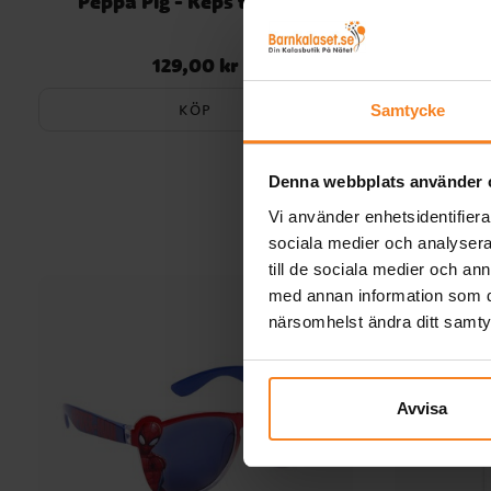
Peppa Pig - Keps till barn
Disney 
129,00 kr
9
Pris
:
129,00 kr
Nuvarande
KÖP
Samtycke
Denna webbplats använder 
Vi använder enhetsidentifierar
sociala medier och analysera 
till de sociala medier och a
med annan information som du 
närsomhelst ändra ditt samt
Avvisa