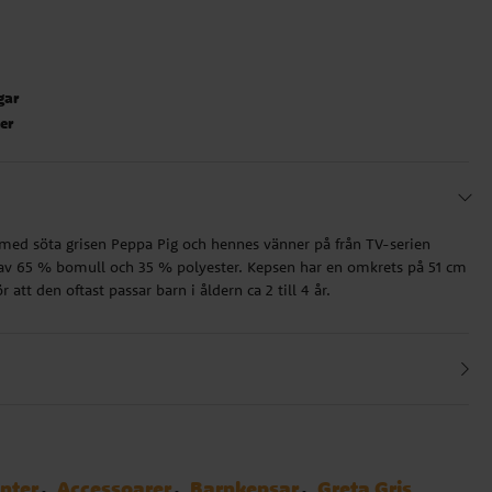
gar
ter
 med söta grisen Peppa Pig och hennes vänner på från TV-serien
d av 65 % bomull och 35 % polyester. Kepsen har en omkrets på 51 cm
ör att den oftast passar barn i åldern ca 2 till 4 år.
nter
Accessoarer
Barnkepsar
Greta Gris