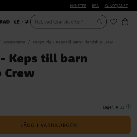
NYHETER
REA
KUNDTJÄNST
RAD
LEKSAKER & PRESENTER
Accessoarer
Peppa Pig - Keps till barn Friendship Crew
- Keps till barn
p Crew
Lager
:
22
LÄGG I VARUKORGEN