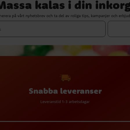
Massa kalas i din inkorg
erera på vårt nyhetsbrev och ta del av roliga tips, kampanjer och erbju
Snabba leveranser
Leveranstid 1-3 arbetsdagar