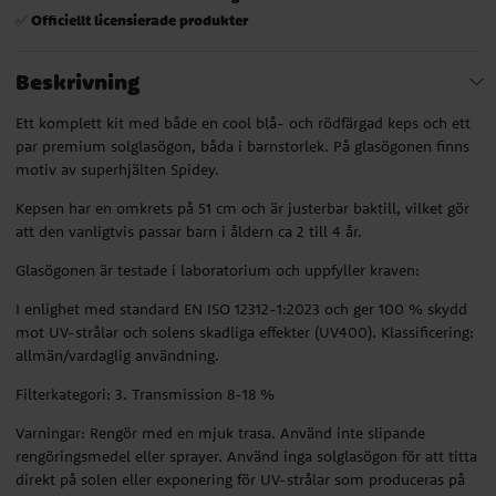
Officiellt licensierade produkter
✅
Beskrivning
Ett komplett kit med både en cool blå- och rödfärgad keps och ett
par premium solglasögon, båda i barnstorlek. På glasögonen finns
motiv av superhjälten Spidey.
Kepsen har en omkrets på 51 cm och är justerbar baktill, vilket gör
att den vanligtvis passar barn i åldern ca 2 till 4 år.
Glasögonen är testade i laboratorium och uppfyller kraven:
I enlighet med standard EN ISO 12312-1:2023 och ger 100 % skydd
mot UV-strålar och solens skadliga effekter (UV400). Klassificering:
allmän/vardaglig användning.
Filterkategori: 3. Transmission 8-18 %
Varningar: Rengör med en mjuk trasa. Använd inte slipande
rengöringsmedel eller sprayer. Använd inga solglasögon för att titta
direkt på solen eller exponering för UV-strålar som produceras på