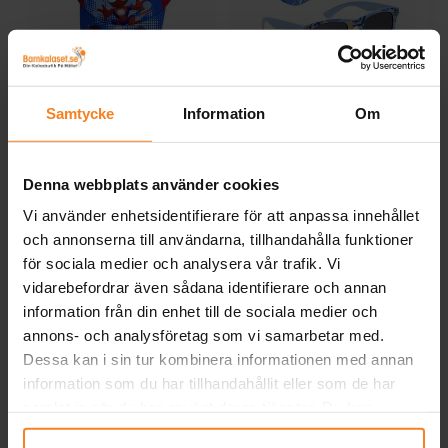
Spidey - Keps och
Lilo & Stitch - Keps och
S
Samtycke
Information
Om
solglasögon till barn
solglasögon till barn
169,00 kr
149,00 kr
Pris
:
169,00 kr
Nuvarande pris
:
169,00 kr
149,00 kr
Tidigare pris
:
169,00 kr
Denna webbplats använder cookies
KÖP
KÖP
Vi använder enhetsidentifierare för att anpassa innehållet
och annonserna till användarna, tillhandahålla funktioner
Andra köpte även
för sociala medier och analysera vår trafik. Vi
vidarebefordrar även sådana identifierare och annan
information från din enhet till de sociala medier och
annons- och analysföretag som vi samarbetar med.
Dessa kan i sin tur kombinera informationen med annan
information som du har tillhandahållit eller som de har
samlat in när du har använt deras tjänster. Du kan
närsomhelst ändra ditt samtycke.