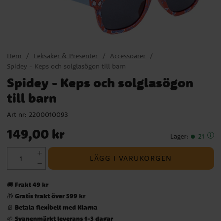
Hem
Leksaker & Presenter
Accessoarer
Spidey - Keps och solglasögon till barn
Spidey - Keps och solglasögon
till barn
Art nr:
2200010093
Pris
:
149,00 kr
149,00 kr
Lager
:
21
LÄGG I VARUKORGEN
Frakt 49 kr
🚚
Gratis frakt över 599 kr
🎁
Betala flexibelt med Klarna
📄
Svanenmärkt leverans 1-3 dagar
🌱