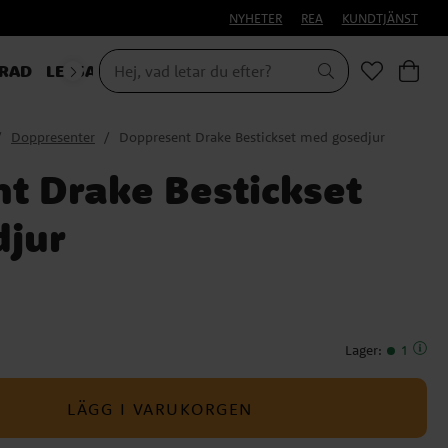
NYHETER
REA
KUNDTJÄNST
RAD
LEKSAKER & PRESENTER
Doppresenter
Doppresent Drake Bestickset med gosedjur
t Drake Bestickset
jur
Lager
:
1
LÄGG I VARUKORGEN