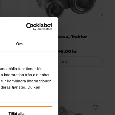
esent
Sparbössa, Traktor
Om
449,00 kr
Pris
:
449,00 kr
KÖP
andahålla funktioner för
n information från din enhet
 tur kombinera informationen
 deras tjänster. Du kan
Tillåt alla