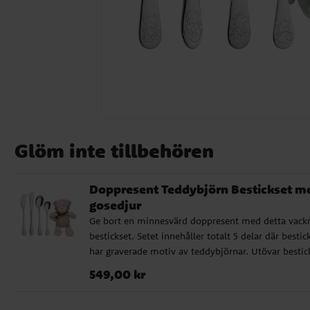
Glöm inte tillbehören
Doppresent Teddybjörn Bestickset m
gosedjur
Ge bort en minnesvärd doppresent med detta vack
bestickset. Setet innehåller totalt 5 delar där bestic
har graverade motiv av teddybjörnar. Utövar bestic
så ingår ett mjukt och gulligt gosedjur. Besticken är
Pris
:
549,00 kr
549,00 kr
tillverkade i rostfritt stål av högsta kvalitet och pas
perfekt som första egna bestick för barnet. Leverera