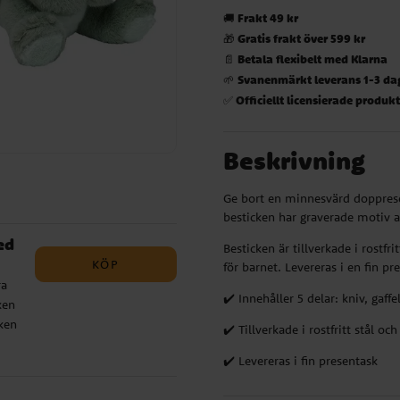
Frakt 49 kr
🚚
Gratis frakt över 599 kr
🎁
Betala flexibelt med Klarna
📄
Svanenmärkt leverans 1-3 da
🌱
Officiellt licensierade produk
✅
Beskrivning
Ge bort en minnesvärd doppresen
besticken har graverade motiv av
ed
Besticken är tillverkade i rostfr
KÖP
för barnet. Levereras i en fin p
ra
✔️ Innehåller 5 delar: kniv, gaff
ken
ken
✔️ Tillverkade i rostfritt stål och
✔️ Levereras i fin presentask
sar
s i