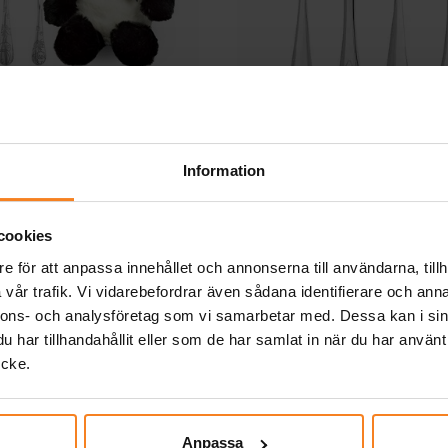
nt Bestickset & Panda
Mumintrollen Doppr
Gosedjur
Bestick 4 delar
Information
549,00 kr
449,00 kr
Pris
:
549,00 kr
Pris
:
449,00 kr
cookies
KÖP
KÖP
e för att anpassa innehållet och annonserna till användarna, tillh
vår trafik. Vi vidarebefordrar även sådana identifierare och anna
Andra köpte även
nnons- och analysföretag som vi samarbetar med. Dessa kan i sin
har tillhandahållit eller som de har samlat in när du har använt
ycke.
Anpassa