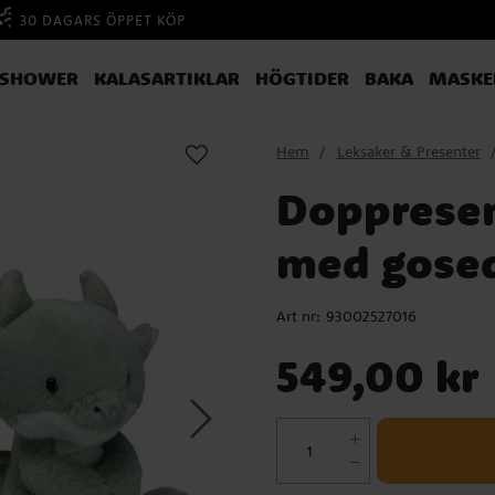
30 DAGARS ÖPPET KÖP
YSHOWER
KALASARTIKLAR
HÖGTIDER
BAKA
MASKE
Hem
Leksaker & Presenter
Doppresen
med gosed
Art nr:
93002527016
Pris
:
549,00 kr
549,00 kr