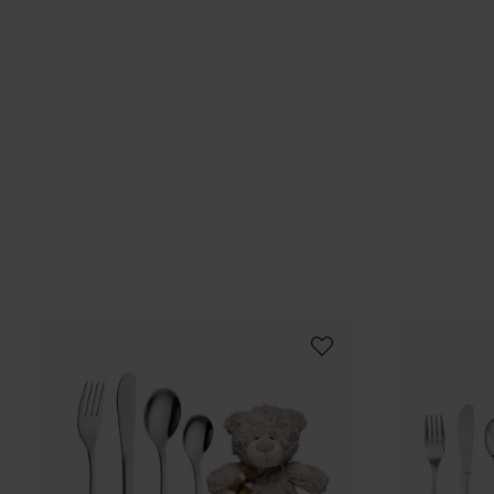
en fin presentask, redo att ges bort vid dop,
namngivning eller födelsedag. ✔️ Innehåller 5 delar:
kniv, gaffel, matsked, tesked och gosedjur. ✔️
Tillverkade i rostfritt stål och polyester. ✔️ Levereras
fin presentask