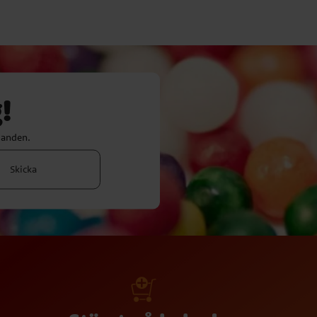
!
danden.
Skicka