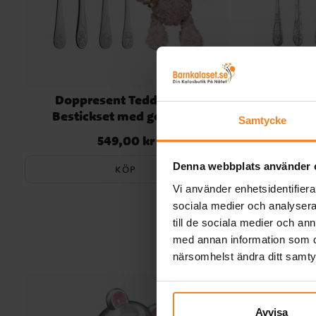
Doppresent Teddybjörn
Dopprese
Bestickset med gosedjur
Samtycke
549,00 kr
Pris
:
549,00 kr
Denna webbplats använder 
KÖP
Vi använder enhetsidentifierar
sociala medier och analysera 
till de sociala medier och a
med annan information som du 
närsomhelst ändra ditt samt
Avvisa