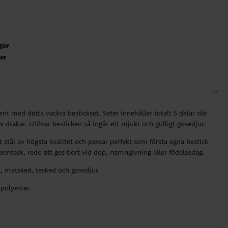
gar
ter
t med detta vackra bestickset. Setet innehåller totalt 5 delar där
 drakar. Utövar besticken så ingår ett mjukt och gulligt gosedjur.
itt stål av högsta kvalitet och passar perfekt som första egna bestick
resentask, redo att ges bort vid dop, namngivning eller födelsedag.
el, matsked, tesked och gosedjur.
 polyester.